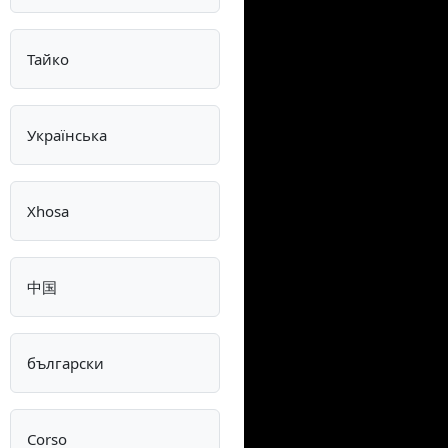
Тайко
Українська
Xhosa
中国
български
Corso