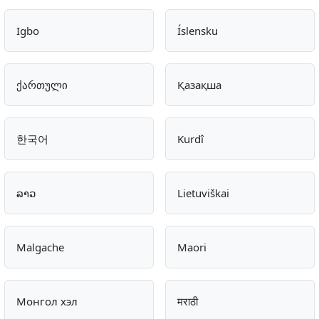
Igbo
Íslensku
ქართული
Қазақша
한국어
Kurdî
ລາວ
Lietuviškai
Malgache
Maori
Монгол хэл
मराठी