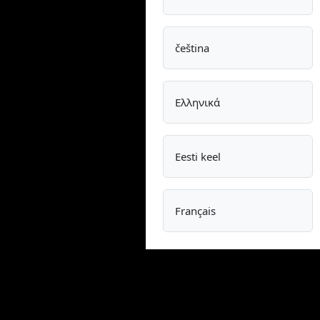
čeština
Ελληνικά
Eesti keel
Français