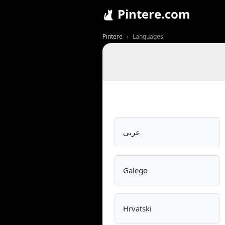
Pintere.com
Pintere
Languages
عربى
Galego
Hrvatski