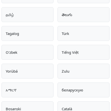
தமிழ்
తెలుగు
Tagalog
Türk
O'zbek
Tiếng Việt
Yorùbá
Zulu
አማርኛ
беларускую
Bosanski
Català