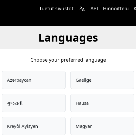
Tuetut sivustot
API
Hinnoittelu
K
Languages
Choose your preferred language
Azərbaycan
Gaeilge
ગુજરાતી
Hausa
Kreyòl Ayisyen
Magyar