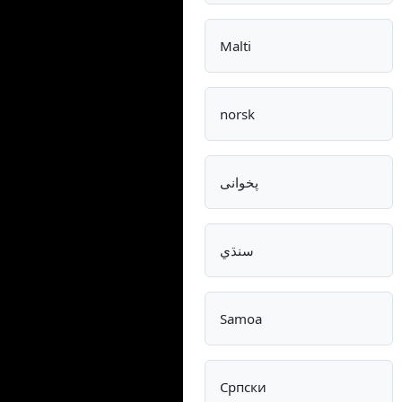
Malti
norsk
پخوانی
سنڌي
Samoa
Српски