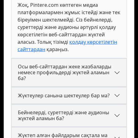
Жоқ, Pintere.com көптеген медиа
платформалармен жұмыс істейді және тек
біреуімен шектелмейді. Сіз бейнелерді,
суреттерді және аудионы әртүрлі қолдау
көрсетілетін веб-сайттардан жүктей
аласыз. Толық тізімді
қолдау көрсетілетін
сайттардан
қараңыз.
Осы веб-сайттардан жеке жазбаларды
немесе профильдерді жүктей аламын
ба?
Жүктеулер санына шектеулер бар ма?
Бейнелерді, суреттерді және аудионы
жүктей аламын ба?
Жүктеп алған файлдарым сақтала ма