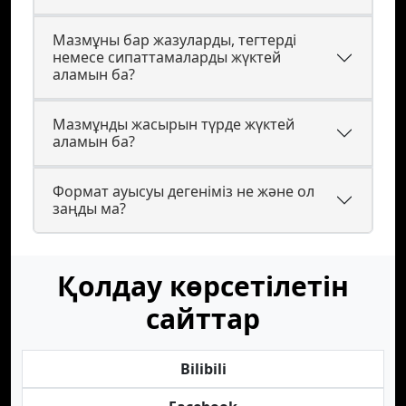
Мазмұны бар жазуларды, тегтерді
немесе сипаттамаларды жүктей
аламын ба?
Мазмұнды жасырын түрде жүктей
аламын ба?
Формат ауысуы дегеніміз не және ол
заңды ма?
Қолдау көрсетілетін
сайттар
Bilibili