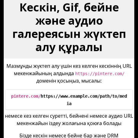
Кескін, Gif, бейне
және аудио
галереясын жүктеп
алу құралы
Мазмұнды жүктеп алу үшін кез келген кескіннің URL
мекенжайының алдында
https://pintere.com/
доменін қосыңыз, мысалы:
pintere.com/
https://www.example.com/path/to/med
ia
немесе кез келген суретті, бейнені немесе аудио URL
мекенжайын іздеу жолағына қоюға болады
Бізде кескін немесе бейне бар және DRM