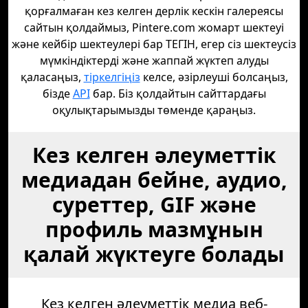
қорғалмаған кез келген дерлік кескін галереясы
сайтын қолдаймыз, Pintere.com жомарт шектеуі
және кейбір шектеулері бар ТЕГІН, егер сіз шектеусіз
мүмкіндіктерді және жаппай жүктеп алуды
қаласаңыз,
тіркелгіңіз
келсе, әзірлеуші болсаңыз,
бізде
API
бар. Біз қолдайтын сайттардағы
оқулықтарымызды төменде қараңыз.
Кез келген әлеуметтік
медиадан бейне, аудио,
суреттер, GIF және
профиль мазмұнын
қалай жүктеуге болады
Кез келген әлеуметтік медиа веб-