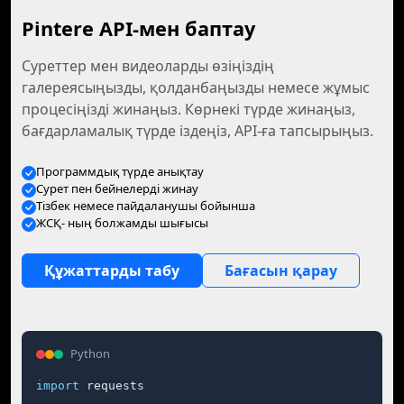
Pintere API-мен баптау
Суреттер мен видеоларды өзіңіздің
галереясыңызды, қолданбаңызды немесе жұмыс
процесіңізді жинаңыз. Көрнекі түрде жинаңыз,
бағдарламалық түрде іздеңіз, API-ға тапсырыңыз.
Программдық түрде анықтау
Сурет пен бейнелерді жинау
Тізбек немесе пайдаланушы бойынша
ЖСҚ- ның болжамды шығысы
Құжаттарды табу
Бағасын қарау
Python
import
 requests
