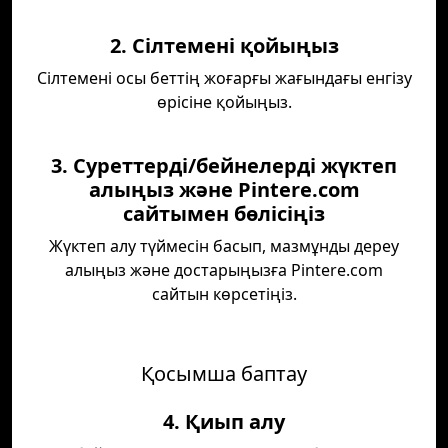
2. Сілтемені қойыңыз
Сілтемені осы беттің жоғарғы жағындағы енгізу
өрісіне қойыңыз.
3. Суреттерді/бейнелерді жүктеп
алыңыз және Pintere.com
сайтымен бөлісіңіз
Жүктеп алу түймесін басып, мазмұнды дереу
алыңыз және достарыңызға Pintere.com
сайтын көрсетіңіз.
Қосымша баптау
4. Қиып алу