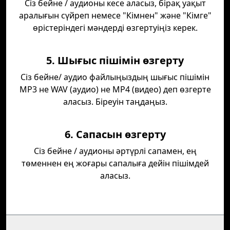
Сіз бейне / аудионы кесе аласыз, бірақ уақыт
аралығын сүйреп немесе "Кімнен" және "Кімге"
өрістеріндегі мәндерді өзгертуіңіз керек.
5. Шығыс пішімін өзгерту
Сіз бейне/ аудио файлыңыздың шығыс пішімін
MP3 не WAV (аудио) не MP4 (видео) деп өзгерте
аласыз. Біреуін таңдаңыз.
6. Сапасын өзгерту
Сіз бейне / аудионы әртүрлі сапамен, ең
төменнен ең жоғары сапалыға дейін пішімдей
аласыз.