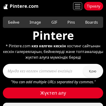
Pintere.com
Тіркелу
Бейне
Image
GIF
Pins
Boards
Pintere
* Pintere.com
кез келген кескін
хостинг сайтынан
кескін галереяларын, бейнелерді және топтамаларды
жүктеп алуға мүмкіндік береді
Қою
"You can add multiple URLs separated by commas."
Жүктеп алу