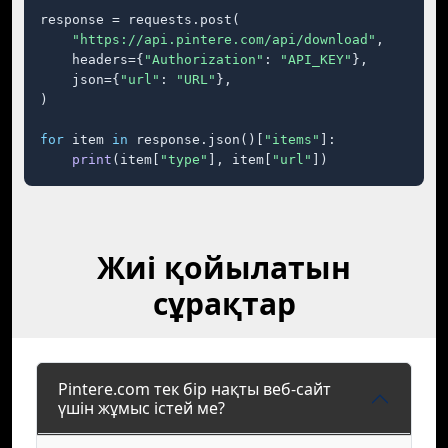
response = requests.post(

"https://api.pintere.com/api/download"
,

    headers={
"Authorization"
: 
"API_KEY"
},

    json={
"url"
: 
"URL"
},

)

for
 item 
in
 response.json()[
"items"
]:

print
(item[
"type"
], item[
"url"
])
Жиі қойылатын
сұрақтар
Pintere.com тек бір нақты веб-сайт
үшін жұмыс істей ме?