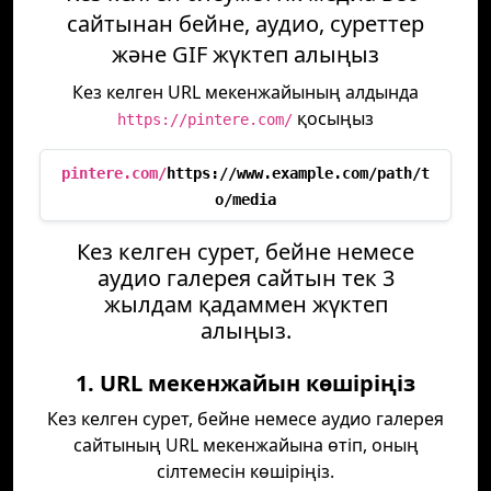
сайтынан бейне, аудио, суреттер
және GIF жүктеп алыңыз
Кез келген URL мекенжайының алдында
қосыңыз
https://pintere.com/
pintere.com/
https://www.example.com/path/t
o/media
Кез келген сурет, бейне немесе
аудио галерея сайтын тек 3
жылдам қадаммен жүктеп
алыңыз.
1. URL мекенжайын көшіріңіз
Кез келген сурет, бейне немесе аудио галерея
сайтының URL мекенжайына өтіп, оның
сілтемесін көшіріңіз.