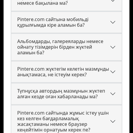
немесе бақылана ма?
Pintere.com сайтына мобильді
құрылғымда кіре аламын ба?
Альбомдарды, галереяларды немесе
ойнату тізімдерін бірден жүктей
аламын ба?
Pintere.com жүктегім келетін мазмұнды
анықтамаса, не істеуім керек?
Түпнұсқа автордың мазмұнын жүктеп
алған кезде оған хабарланады ма?
Pintere.com сайтында жұмыс істеу үшін
кез келген бағдарламалық
жасақтаманы немесе браузер
кеңейтімін орнатуым керек пе?