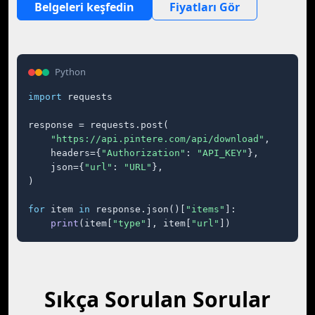
Belgeleri keşfedin
Fiyatları Gör
Python
import
 requests

response = requests.post(

"https://api.pintere.com/api/download"
,

    headers={
"Authorization"
: 
"API_KEY"
},

    json={
"url"
: 
"URL"
},

)

for
 item 
in
 response.json()[
"items"
]:

print
(item[
"type"
], item[
"url"
])
Sıkça Sorulan Sorular