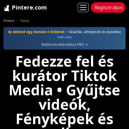
Pintere.com
Regisztráljon
Pintere
Tiktok
Az ötleted egy domain-t érdemel.
• Vásárlás, áthelyezés és kezelése
ns6.com
Reklámok eltávolítása PRO →
Fedezze fel és
kurátor Tiktok
Media • Gyűjtse
videók,
Fényképek és