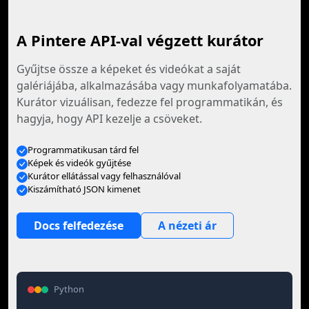
A Pintere API-val végzett kurátor
Gyűjtse össze a képeket és videókat a saját
galériájába, alkalmazásába vagy munkafolyamatába.
Kurátor vizuálisan, fedezze fel programmatikán, és
hagyja, hogy API kezelje a csöveket.
Programmatikusan tárd fel
Képek és videók gyűjtése
Kurátor ellátással vagy felhasználóval
Kiszámítható JSON kimenet
Docs felfedezése
A nézeti ár
Python