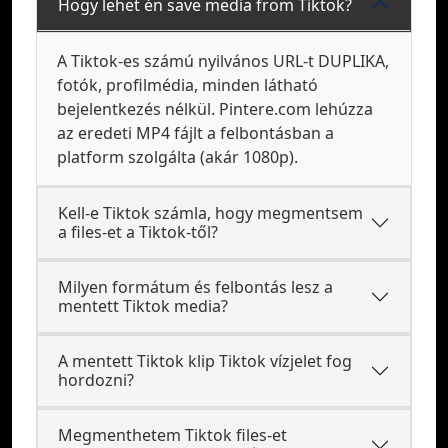
Hogy lehet én save media from Tiktok?
A Tiktok-es számú nyilvános URL-t DUPLIKA,
fotók, profilmédia, minden látható
bejelentkezés nélkül. Pintere.com lehúzza
az eredeti MP4 fájlt a felbontásban a
platform szolgálta (akár 1080p).
Kell-e Tiktok számla, hogy megmentsem
a files-et a Tiktok-től?
Milyen formátum és felbontás lesz a
mentett Tiktok media?
A mentett Tiktok klip Tiktok vízjelet fog
hordozni?
Megmenthetem Tiktok files-et