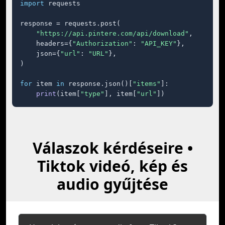
import
 requests

response = requests.post(

"https://api.pintere.com/api/download"
,

    headers={
"Authorization"
: 
"API_KEY"
},

    json={
"url"
: 
"URL"
},

)

for
 item 
in
 response.json()[
"items"
]:

print
(item[
"type"
], item[
"url"
])
Válaszok kérdéseire •
Tiktok videó, kép és
audio gyűjtése