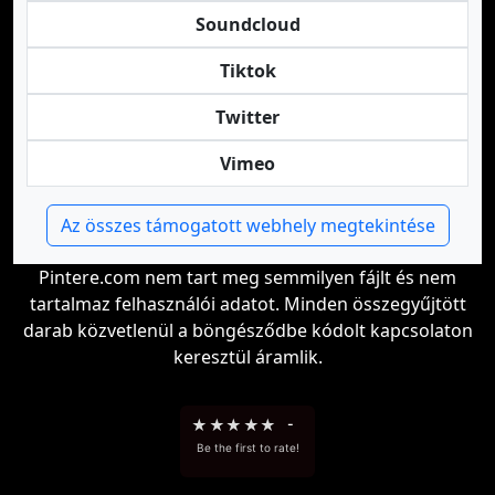
Soundcloud
Tiktok
Twitter
Vimeo
Az összes támogatott webhely megtekintése
Pintere.com nem tart meg semmilyen fájlt és nem
tartalmaz felhasználói adatot. Minden összegyűjtött
darab közvetlenül a böngésződbe kódolt kapcsolaton
keresztül áramlik.
★
★
★
★
★
-
Be the first to rate!