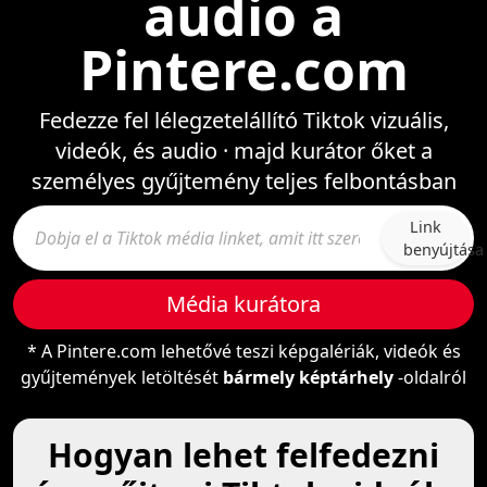
audio a
Pintere.com
Fedezze fel lélegzetelállító Tiktok vizuális,
videók, és audio · majd kurátor őket a
személyes gyűjtemény teljes felbontásban
Link
benyújtása
Média kurátora
* A Pintere.com lehetővé teszi képgalériák, videók és
gyűjtemények letöltését
bármely képtárhely
-oldalról
Hogyan lehet felfedezni