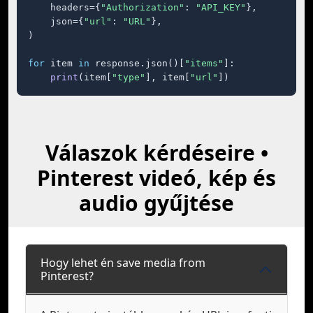
    headers={
"Authorization"
: 
"API_KEY"
},

    json={
"url"
: 
"URL"
},

)

for
 item 
in
 response.json()[
"items"
]:

print
(item[
"type"
], item[
"url"
])
Válaszok kérdéseire •
Pinterest videó, kép és
audio gyűjtése
Hogy lehet én save media from
Pinterest?