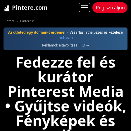
Pintere.com
Regisztráljon
Pintere
Pinterest
Az ötleted egy domain-t érdemel.
• Vásárlás, áthelyezés és kezelése
ns6.com
Reklámok eltávolítása PRO →
Fedezze fel és
kurátor
Pinterest Media
• Gyűjtse videók,
Fényképek és