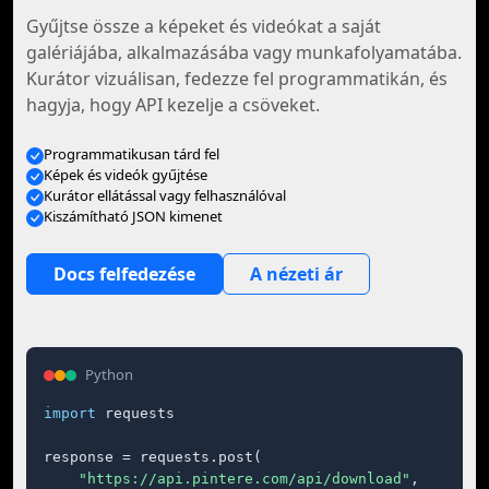
Gyűjtse össze a képeket és videókat a saját
galériájába, alkalmazásába vagy munkafolyamatába.
Kurátor vizuálisan, fedezze fel programmatikán, és
hagyja, hogy API kezelje a csöveket.
Programmatikusan tárd fel
Képek és videók gyűjtése
Kurátor ellátással vagy felhasználóval
Kiszámítható JSON kimenet
Docs felfedezése
A nézeti ár
Python
import
 requests

response = requests.post(

"https://api.pintere.com/api/download"
,
