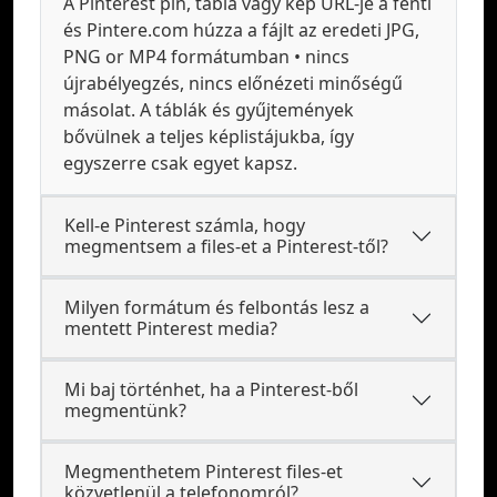
A Pinterest pin, tábla vagy kép URL-je a fenti
és Pintere.com húzza a fájlt az eredeti JPG,
PNG or MP4 formátumban • nincs
újrabélyegzés, nincs előnézeti minőségű
másolat. A táblák és gyűjtemények
bővülnek a teljes képlistájukba, így
egyszerre csak egyet kapsz.
Kell-e Pinterest számla, hogy
megmentsem a files-et a Pinterest-től?
Milyen formátum és felbontás lesz a
mentett Pinterest media?
Mi baj történhet, ha a Pinterest-ből
megmentünk?
Megmenthetem Pinterest files-et
közvetlenül a telefonomról?