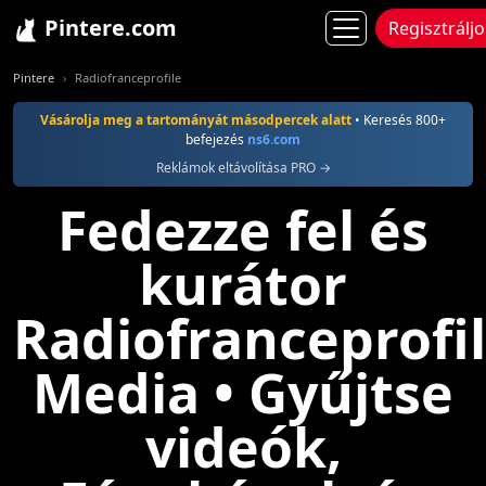
Pintere.com
Regisztrálj
Pintere
Radiofranceprofile
Vásárolja meg a tartományát másodpercek alatt
• Keresés 800+
befejezés
ns6.com
Reklámok eltávolítása PRO →
Fedezze fel és
kurátor
Radiofranceprofi
Media • Gyűjtse
videók,