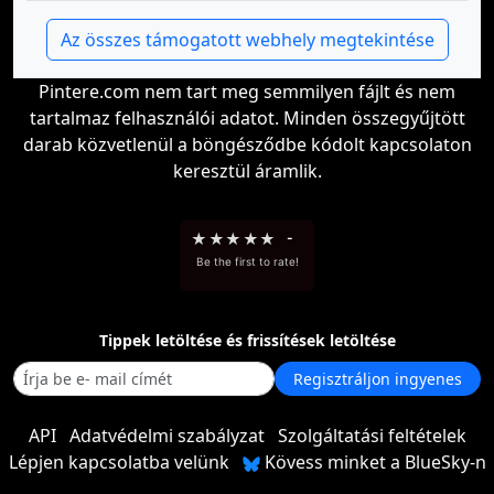
Az összes támogatott webhely megtekintése
Pintere.com nem tart meg semmilyen fájlt és nem
tartalmaz felhasználói adatot. Minden összegyűjtött
darab közvetlenül a böngésződbe kódolt kapcsolaton
keresztül áramlik.
★
★
★
★
★
-
Be the first to rate!
Tippek letöltése és frissítések letöltése
Regisztráljon ingyenes
API
Adatvédelmi szabályzat
Szolgáltatási feltételek
Lépjen kapcsolatba velünk
Kövess minket a BlueSky-n