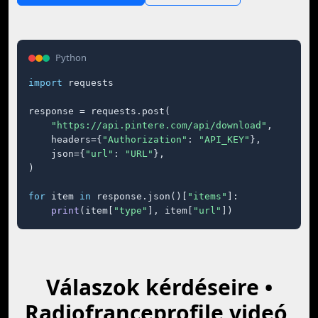
Python
import
 requests

response = requests.post(

"https://api.pintere.com/api/download"
,

    headers={
"Authorization"
: 
"API_KEY"
},

    json={
"url"
: 
"URL"
},

)

for
 item 
in
 response.json()[
"items"
]:

print
(item[
"type"
], item[
"url"
])
Válaszok kérdéseire •
Radiofranceprofile videó,