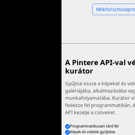
Nhkforschoolpr
A Pintere API-val v
kurátor
Gyűjtse össze a képeket és vid
galériájába, alkalmazásába va
munkafolyamatába. Kurátor vi
fedezze fel programmatikán, é
API kezelje a csöveket.
Programmatikusan tárd fel
Képek és videók gyűjtése