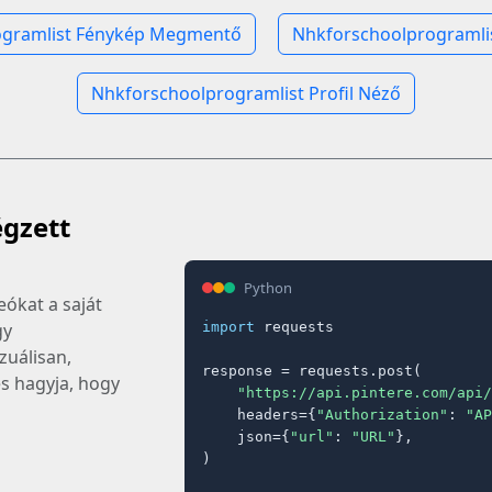
ogramlist Fénykép Megmentő
Nhkforschoolprogramli
Nhkforschoolprogramlist Profil Néző
égzett
Python
eókat a saját
import
 requests

gy
zuálisan,
response = requests.post(

s hagyja, hogy
"https://api.pintere.com/api/
    headers={
"Authorization"
: 
"AP
    json={
"url"
: 
"URL"
},

)
