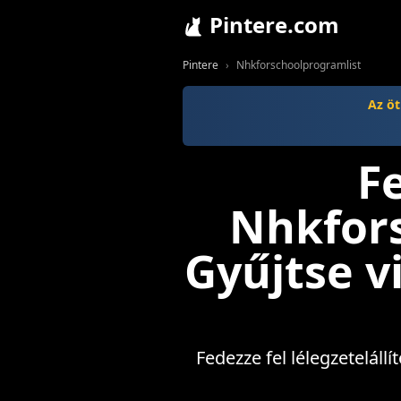
Pintere.com
Pintere
Nhkforschoolprogramlist
Az öt
F
Nhkfors
Gyűjtse v
Fedezze fel lélegzeteláll