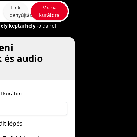
Link
Média
benyújtása
kurátora
ely képtárhely
-oldalról
eni
 és audio
 kurátor:
lt lépés