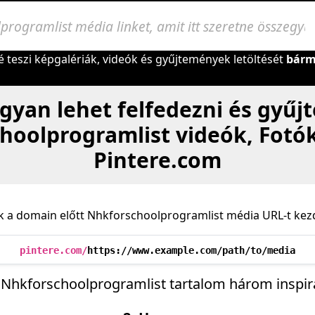
é teszi képgalériák, videók és gyűjtemények letöltését
bárm
gyan lehet felfedezni és gyűjt
hoolprogramlist videók, Fotók
Pintere.com
k a domain előtt Nhkforschoolprogramlist média URL-t kezd
pintere.com/
https://www.example.com/path/to/media
 Nhkforschoolprogramlist tartalom három inspirá