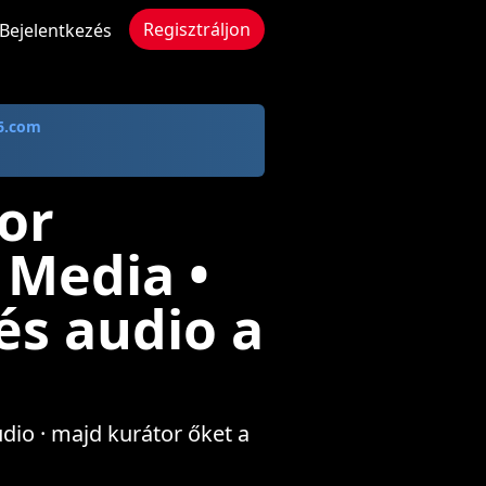
Regisztráljon
Bejelentkezés
6.com
or
 Media •
és audio a
udio · majd kurátor őket a