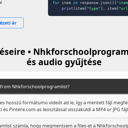
al
for
 item 
in
 response.json()[
"item
print
(item[
"type"
], item[
"url
ézeti ár
éseire • Nhkforschoolprograml
és audio gyűjtése
 from Nhkforschoolprogramlist?
s hosszú formátumú videót ad le, így a mentett fájl megfel
ti és Pintere.com-as leosztással visszaküldi a MP4 or JPG fáj
amlist számla, hogy megmentsem a files-et a Nhkforschoolp