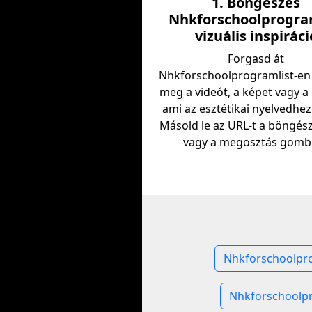
1. Böngészés
Nhkforschoolprogra
vizuális inspiráci
Forgasd át
Nhkforschoolprogramlist-en
meg a videót, a képet vagy a
ami az esztétikai nyelvedhez
Másold le az URL-t a böngés
vagy a megosztás gombr
Nhkforschoolpr
Nhkforschoolp