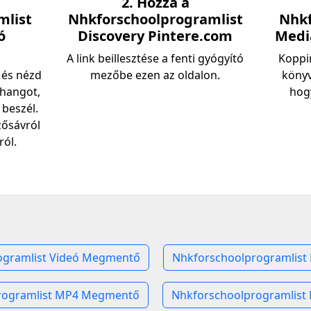
2. Hozza a
mlist
Nhkforschoolprogramlist
Nhkf
ó
Discovery Pintere.com
Medi
A link beillesztése a fenti gyógyító
Koppin
 és nézd
mezőbe ezen az oldalon.
könyv
 hangot,
hog
 beszél.
zősávról
ól.
ogramlist Videó Megmentő
Nhkforschoolprogramlis
rogramlist MP4 Megmentő
Nhkforschoolprogramlis