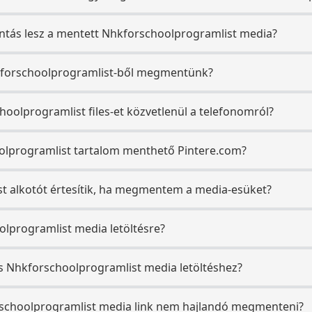
ntás lesz a mentett Nhkforschoolprogramlist media?
hkforschoolprogramlist-ből megmentünk?
lprogramlist files-et közvetlenül a telefonomról?
olprogramlist tartalom menthető Pintere.com?
t alkotót értesítik, ha megmentem a media-esüket?
olprogramlist media letöltésre?
s Nhkforschoolprogramlist media letöltéshez?
rschoolprogramlist media link nem hajlandó megmenteni?