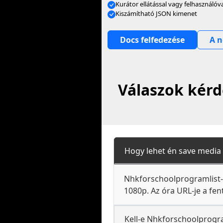
Kurátor ellátással vagy felhasználóv
Kiszámítható JSON kimenet
Docs felfedezése
A n
Válaszok kérd
Hogy lehet én save media
Nhkforschoolprogramlist-e
1080p. Az óra URL-je a fen
Kell-e Nhkforschoolprogr