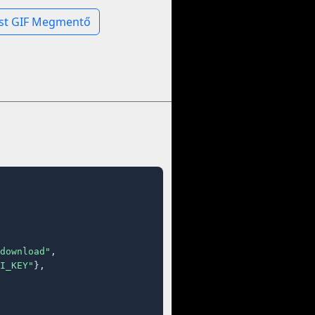
st GIF Megmentő
download"
,

I_KEY"
},
