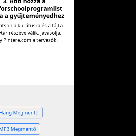
3. Add hozzá a
orschoolprogramlist
a a gyűjteményedhez
tson a kurátusra és a fájl a
tár részévé válik. Javasolja,
y Pintere.com a tervezők!
t Hang Megmentő
t MP3 Megmentő