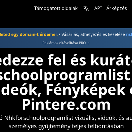
Támogatott oldalak
API
Árképzés
leted egy domain-t érdemel.
• Vásárlás, áthelyezés és kezelése
ns
Reklámok eltávolítása PRO →
edezze fel és kurát
choolprogramlist
ideók, Fényképek 
Pintere.com
ító Nhkforschoolprogramlist vizuális, videók, és a
személyes gyűjtemény teljes felbontásban