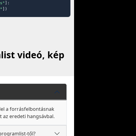
s"
]:

"
])
ist videó, kép
el a forrásfelbontásnak
lt az eredeti hangsávbal.
rogramlist-től?