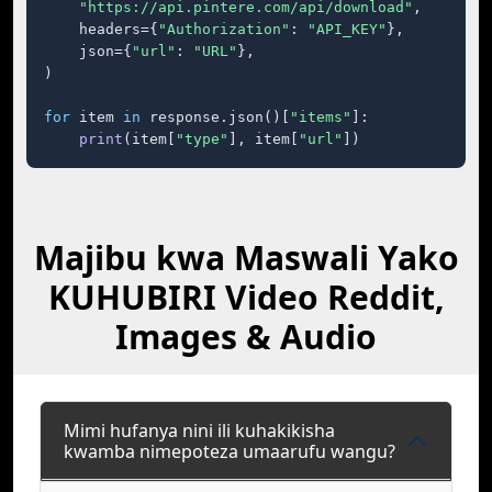
"https://api.pintere.com/api/download"
,

    headers={
"Authorization"
: 
"API_KEY"
},

    json={
"url"
: 
"URL"
},

)

for
 item 
in
 response.json()[
"items"
]:

print
(item[
"type"
], item[
"url"
])
Majibu kwa Maswali Yako
KUHUBIRI Video Reddit,
Images & Audio
Mimi hufanya nini ili kuhakikisha
kwamba nimepoteza umaarufu wangu?