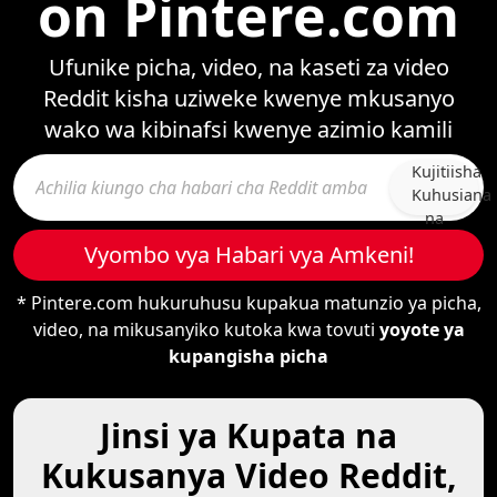
on Pintere.com
Ufunike picha, video, na kaseti za video
Reddit kisha uziweke kwenye mkusanyo
wako wa kibinafsi kwenye azimio kamili
Kujitiisha
Kuhusiana
na
Wengine
Vyombo vya Habari vya Amkeni!
* Pintere.com hukuruhusu kupakua matunzio ya picha,
video, na mikusanyiko kutoka kwa tovuti
yoyote ya
kupangisha picha
Jinsi ya Kupata na
Kukusanya Video Reddit,