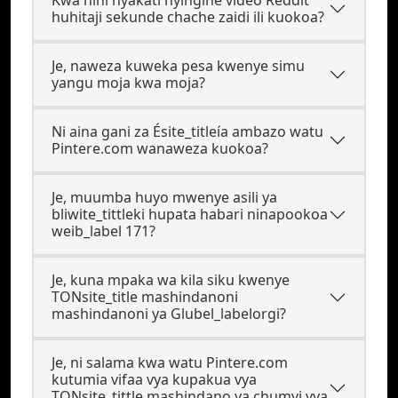
Kwa nini nyakati nyingine video Reddit
huhitaji sekunde chache zaidi ili kuokoa?
Je, naweza kuweka pesa kwenye simu
yangu moja kwa moja?
Ni aina gani za Ésite_titleía ambazo watu
Pintere.com wanaweza kuokoa?
Je, muumba huyo mwenye asili ya
bliwite_tittleki hupata habari ninapookoa
weib_label 171?
Je, kuna mpaka wa kila siku kwenye
TONsite_title mashindanoni
mashindanoni ya Glubel_labelorgi?
Je, ni salama kwa watu Pintere.com
kutumia vifaa vya kupakua vya
TONsite_tittle mashindano ya chumvi vya