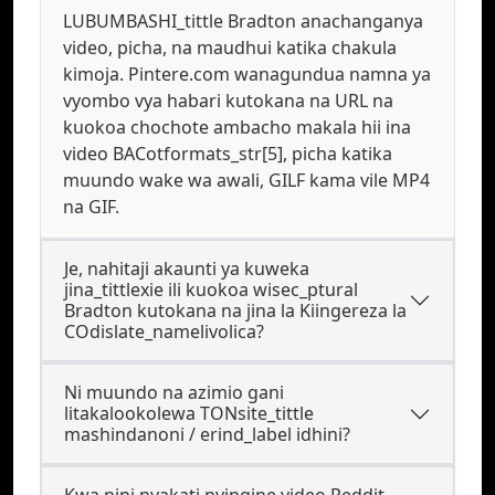
LUBUMBASHI_tittle Bradton anachanganya
video, picha, na maudhui katika chakula
kimoja. Pintere.com wanagundua namna ya
vyombo vya habari kutokana na URL na
kuokoa chochote ambacho makala hii ina
video BACotformats_str[5], picha katika
muundo wake wa awali, GILF kama vile MP4
na GIF.
Je, nahitaji akaunti ya kuweka
jina_tittlexie ili kuokoa wisec_ptural
Bradton kutokana na jina la Kiingereza la
COdislate_namelivolica?
Ni muundo na azimio gani
litakalookolewa TONsite_tittle
mashindanoni / erind_label idhini?