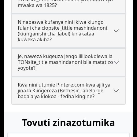
mwaka wa 1825?
Ninapaswa kufanya nini ikiwa kiungo
fulani cha clopsite_tittle mashindanoni
(kiunganishi cha_label) kinakataa
kuweka akiba?
Je, naweza kugeuza jengo lililookolewa la
TONsite_title mashindanoni bila matatizo
yoyote?
Kwa nini utumie Pintere.com kwa ajili ya
jina la Kiingereza (Bethesic_labelorge
badala ya kiokoa - fedha kingine?
Tovuti zinazotumika