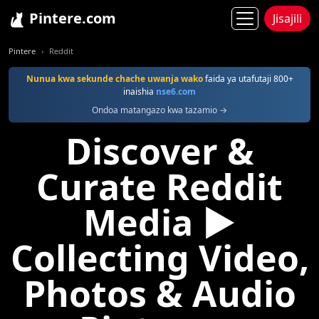
Pintere.com
Jisajili
Pintere
Reddit
Nunua kwa sekunde chache uwanja wako
faida ya utafutaji 800+
inaishia
nse6.com
Ondoa matangazo kwa tazamio →
Discover &
Curate Reddit
Media ▶
Collecting Video,
Photos & Audio