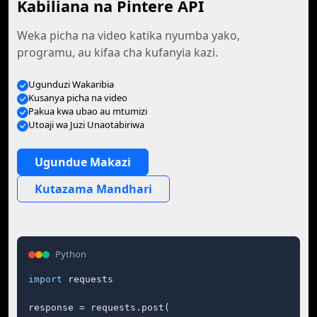
Kabiliana na Pintere API
Weka picha na video katika nyumba yako,
programu, au kifaa cha kufanyia kazi.
Ugunduzi Wakaribia
Kusanya picha na video
Pakua kwa ubao au mtumizi
Utoaji wa Juzi Unaotabiriwa
Ugundue Makazi
Kutazama Mandhari
Python
import
 requests

response = requests.post(
