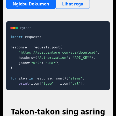
Nglebu Dokumen
Lihat rega
Python
import
 requests

response = requests.post(

"https://api.pintere.com/api/download"
,

    headers={
"Authorization"
: 
"API_KEY"
},

    json={
"url"
: 
"URL"
},

)

for
 item 
in
 response.json()[
"items"
]:

print
(item[
"type"
], item[
"url"
])
Takon-takon sing asring