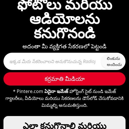
ఫోటోలు మరియు
ఆడియోలను
కనుగొనండి
అదంతా మీ వ్యక్తిగత సేకరణలో పెట్టండి
లింకును
అందించు
కర్రమాతి మీడియా
* Pintere.com
ఏదైనా ఇమేజ్
హోస్టింగ్ సైట్ నుండి ఇమేజ్
గ్యాలరీలు, వీడియోలు మరియు సేకరణలను డౌన్‌లోడ్ చేసుకోవడానికి
మిమ్మల్ని అనుమతిస్తుంది.
ఎలా కనుగొనాలి మరియు