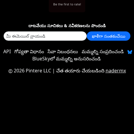
Be the first to rate!
దాటవేయు సూచికలు & నవీకరణలను పొందండి
ఖాళీగా సంతకంచేయి
API
గోప్యతా విధానం
సేవా నిబంధనలు
మమ్మల్ని సంప్రదించండి
BlueSkyలో మమ్మల్ని అనుసరించండి
2026 Pintere LLC
| చేత తయారు చేయబడింది
nadermx