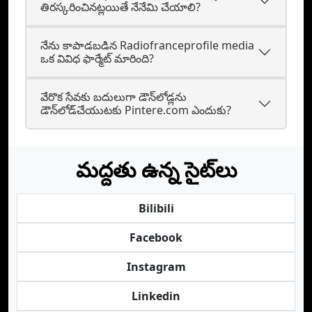
తిరస్కరించినట్లయితే నేనేమి చేయాలి?
నేను కాపాడబడిన Radiofranceprofile media
ఒక వివిధ ఫార్మేట్ మారింది?
వేరొక సేవకు బదులుగా డౌన్‌లోడ్లను
డౌన్‌లోడ్‌చేయుటకు Pintere.com ఎందుకు?
మద్దతు ఉన్న సైట్‌లు
Bilibili
Facebook
Instagram
Linkedin