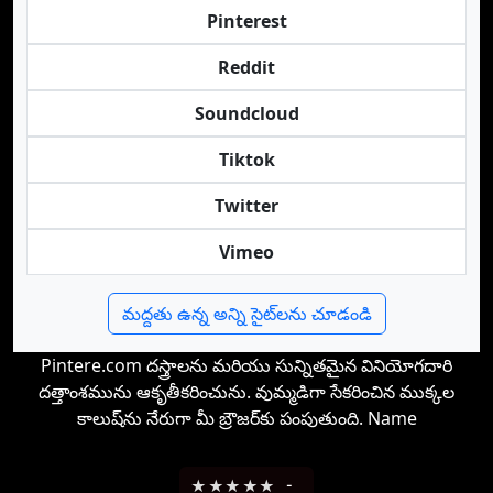
Pinterest
Reddit
Soundcloud
Tiktok
Twitter
Vimeo
మద్దతు ఉన్న అన్ని సైట్‌లను చూడండి
Pintere.com దస్త్రాలను మరియు సున్నితమైన వినియోగదారి
దత్తాంశమును ఆకృతీకరించును. వుమ్మడిగా సేకరించిన ముక్కల
కాలుష్‌ను నేరుగా మీ బ్రౌజర్‌కు పంపుతుంది. Name
★
★
★
★
★
-