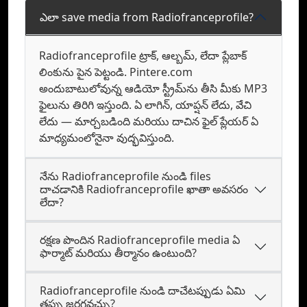
ఎలా save media from Radiofranceprofile?
Radiofranceprofile ట్రాక్, ఆల్బమ్‌, లేదా ప్లేబాక్
లింకును పైన పెట్టండి. Pintere.com
అందుబాటులోవున్న ఆడియో స్ట్రీమ్‌ను తీసి మీకు MP3
ఫైలును తిరిగి ఇస్తుంది. ఏ లాగిన్, యాప్షన్ లేదు, వేచి
లేదు —⁠ మార్చబడింది మరియు దాచిన ఫైల్ ప్లేయర్‌ ఏ
మాధ్యమంలోనైనా వుద్భవిస్తుంది.
నేను Radiofranceprofile నుండి files
దాచడానికి Radiofranceprofile ఖాతా అవసరం
లేదా?
రక్షణ పొందిన Radiofranceprofile media ఏ
ఫార్మాట్‌ మరియు తీర్మానం ఉంటుంది?
Radiofranceprofile నుండి దాచేటప్పుడు ఏమి
తప్పు జరగవచ్చు?