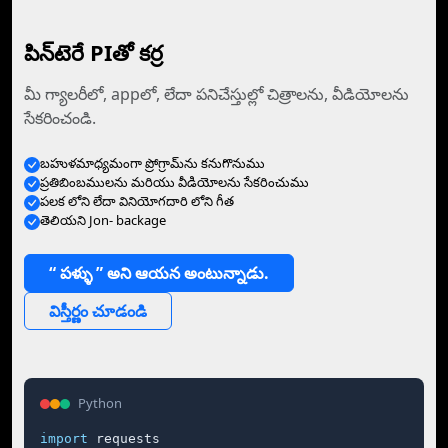
పిన్‌టెరే PIతో కర్ర
మీ గ్యాలరీలో, appలో, లేదా పనిచేస్తుల్లో చిత్రాలను, వీడియోలను
సేకరించండి.
బహుళమాధ్యమంగా ప్రోగ్రామ్‌ను కనుగొనుము
ప్రతిబింబములను మరియు వీడియోలను సేకరించుము
పలక లోని లేదా వినియోగదారి లోని గీత
తెలియని Jon- backage
“ పళ్ళు ” అని ఆయన అంటున్నాడు.
విస్తీర్ణం చూడండి
Python
import
 requests
