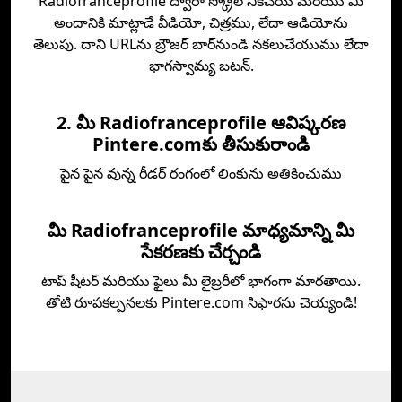
Radiofranceprofile ద్వారా స్క్రోల్ నిక్‌చేయి మరియు మీ
అందానికి మాట్లాడే వీడియో, చిత్రము, లేదా ఆడియోను
తెలుపు. దాని URLను బ్రౌజర్ బార్‌నుండి నకలుచేయుము లేదా
భాగస్వామ్య బటన్.
2. మీ Radiofranceprofile ఆవిష్కరణ
Pintere.comకు తీసుకురాండి
పైన పైన వున్న రీడర్ రంగంలో లింకును అతికించుము
మీ Radiofranceprofile మాధ్యమాన్ని మీ
సేకరణకు చేర్చండి
టాప్‌ షీటర్ మరియు ఫైలు మీ లైబ్రరీలో భాగంగా మారతాయి.
తోటి రూపకల్పనలకు Pintere.com సిఫారసు చెయ్యండి!