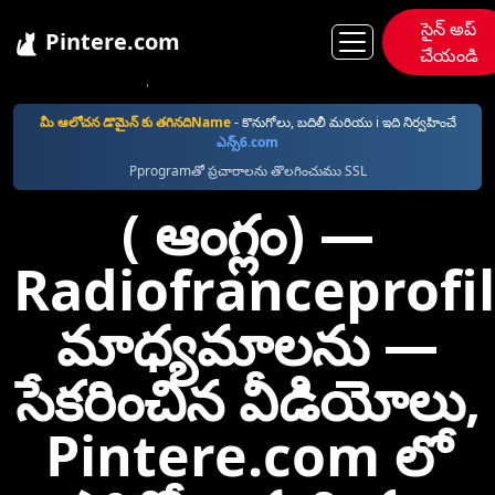
సైన్ అప్
Pintere.com
చేయండి
Pintere
Radiofranceprofile
మీ ఆలోచన డొమైన్ కు తగినదిName
- కొనుగోలు, బదిలీ మరియు i ఇది నిర్వహించే
ఎన్స్6.com
Pprogramతో ప్రచారాలను తొలగించుము SSL
( ఆంగ్లం) —⁠
Radiofranceprofi
మాధ్యమాలను —
సేకరించిన వీడియోలు,
Pintere.com లో