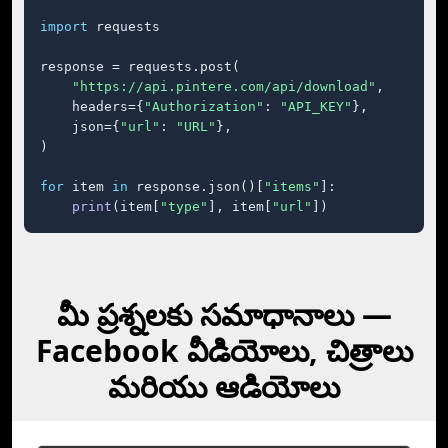
import
 requests

response = requests.post(

"https://api.pintere.com/api/download"
,

    headers={
"Authorization"
: 
"API_KEY"
},

    json={
"url"
: 
"URL"
},

)

for
 item 
in
 response.json()[
"items"
]:

print
(item[
"type"
], item[
"url"
])
మీ ప్రశ్నలకు సమాధానాలు —⁠
Facebook వీడియోలు, చిత్రాలు
మరియు ఆడియోలు