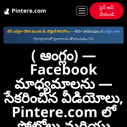
సైన్ అప్
Pintere.com
చేయండి
Pintere
Facebook
వేరే ఎవరైనా చేసిన ముందు మీ డొమైన్ కొనుగోలు
—⁠ 800+ పొడిగింపులు న
ఎన్స్6.com
Pprogramతో ప్రచారాలను తొలగించుము SSL
( ఆంగ్లం) —⁠
Facebook
మాధ్యమాలను —
సేకరించిన వీడియోలు,
Pintere.com లో
ఫోటోలు మరియు