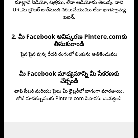
మాట్లాడే వీడియో, చిత్రము, లేదా ఆడియోను తెలుపు. దాని
URLను బ్రౌజర్ బార్‌నుండి నకలుచేయుము లేదా భాగస్వామ్య
బటన్.
2. మీ Facebook ఆవిష్కరణ Pintere.comకు
తీసుకురాండి
పైన పైన వున్న రీడర్ రంగంలో లింకును అతికించుము
మీ Facebook మాధ్యమాన్ని మీ సేకరణకు
చేర్చండి
టాప్‌ షీటర్ మరియు ఫైలు మీ లైబ్రరీలో భాగంగా మారతాయి.
తోటి రూపకల్పనలకు Pintere.com సిఫారసు చెయ్యండి!