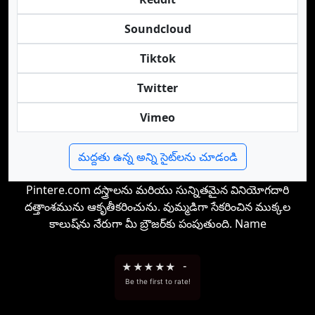
Soundcloud
Tiktok
Twitter
Vimeo
మద్దతు ఉన్న అన్ని సైట్‌లను చూడండి
Pintere.com దస్త్రాలను మరియు సున్నితమైన వినియోగదారి
దత్తాంశమును ఆకృతీకరించును. వుమ్మడిగా సేకరించిన ముక్కల
కాలుష్‌ను నేరుగా మీ బ్రౌజర్‌కు పంపుతుంది. Name
★
★
★
★
★
-
Be the first to rate!