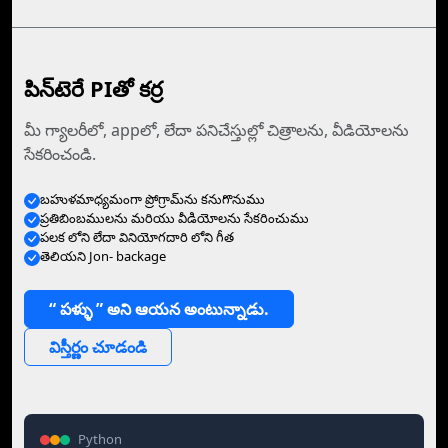
పిన్‌టెరే PIతో కర్ర
మీ గ్యాలరీలో, appలో, లేదా పనిచేస్తుల్లో చిత్రాలను, వీడియోలను
సేకరించండి.
బహుళమాధ్యమంగా ప్రోగ్రామ్‌ను కనుగొనుము
ప్రతిబింబములను మరియు వీడియోలను సేకరించుము
పలక లోని లేదా వినియోగదారి లోని గీత
తెలియని Jon- backage
“ పళ్ళు ” అని ఆయన అంటున్నాడు.
విస్తీర్ణం చూడండి
Python