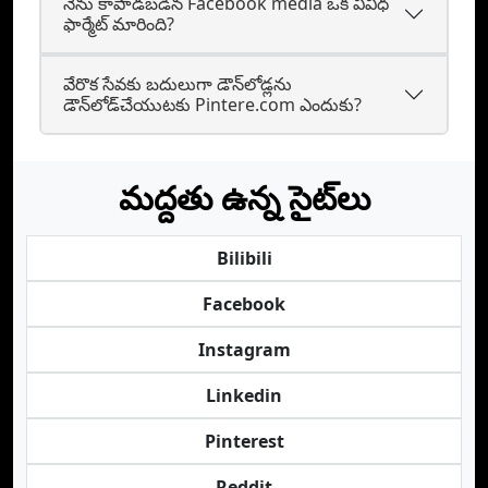
నేను కాపాడబడిన Facebook media ఒక వివిధ
ఫార్మేట్ మారింది?
వేరొక సేవకు బదులుగా డౌన్‌లోడ్లను
డౌన్‌లోడ్‌చేయుటకు Pintere.com ఎందుకు?
మద్దతు ఉన్న సైట్‌లు
Bilibili
Facebook
Instagram
Linkedin
Pinterest
Reddit