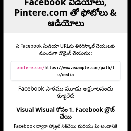
Facebook వీడియోలు,
Pintere.com తో ఫోటోలు &
ఆడియోలు
ఏ Facebook మీడియా URLను తిరిగిస్కాల్ చేయుటకు
ముందుగా డొమైన్ చేయుము:
pintere.com/
https://www.example.com/path/t
o/media
Facebook పాఠము మూడు అక్షరాలనందు
క్యూరేట్
Visual Wisual కోసం 1. Facebook బ్రౌజ్
చేయి
Facebook ద్వారా స్క్రోల్ నిక్‌చేయి మరియు మీ అందానికి