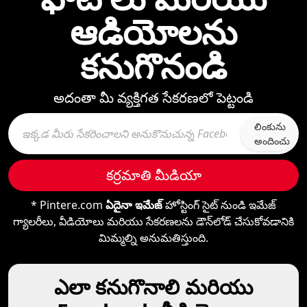
ఆడియోలను
కనుగొనండి
అదంతా మీ వ్యక్తిగత సేకరణలో పెట్టండి
లింకును
అందించు
కర్రమాతి మీడియా
* Pintere.com
ఏదైనా ఇమేజ్
హోస్టింగ్ సైట్ నుండి ఇమేజ్
గ్యాలరీలు, వీడియోలు మరియు సేకరణలను డౌన్‌లోడ్ చేసుకోవడానికి
మిమ్మల్ని అనుమతిస్తుంది.
ఎలా కనుగొనాలి మరియు