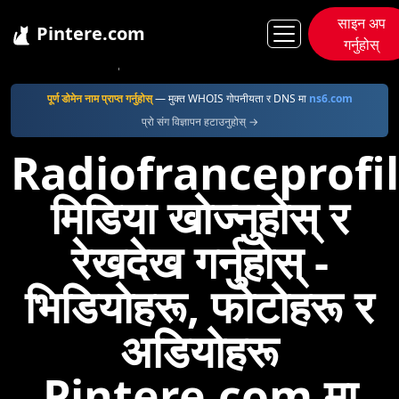
साइन अप
Pintere.com
गर्नुहोस्
Pintere
Radiofranceprofile
पूर्ण डोमेन नाम प्राप्त गर्नुहोस्
— मुक्त WHOIS गोपनीयता र DNS मा
ns6.com
प्रो संग विज्ञापन हटाउनुहोस् →
Radiofranceprofi
मिडिया खोज्नुहोस् र
रेखदेख गर्नुहोस् -
भिडियोहरू, फोटोहरू र
अडियोहरू
Pintere.com मा