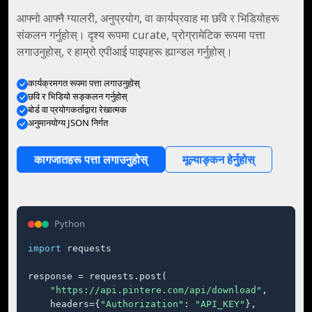
आफ्नो आफ्नै ग्यालरी, अनुप्रयोग, वा कार्यप्रवाह मा छवि र भिडियोहरू
संकलन गर्नुहोस्। दृश्य रूपमा curate, प्रोग्रामेटिक रूपमा पत्ता
लगाउनुहोस्, र हाम्रो एपीआई पाइपहरू ह्यान्डल गर्नुहोस्।
कार्यक्रमगत रूपमा पत्ता लगाउनुहोस्
छवि र भिडियो सङ्कलन गर्नुहोस्
बोर्ड वा प्रयोगकर्ताद्वारा रेखात्मक
अनुमानयोग्य JSON निर्गत
कागजातहरू पत्ता लगाउनुहोस्
मूल्याङ्कन हेर्नुहोस्
Python
import
 requests

response = requests.post(

"https://api.pintere.com/api/download"
,

    headers={
"Authorization"
: 
"API_KEY"
},
