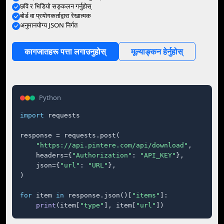
छवि र भिडियो सङ्कलन गर्नुहोस्
बोर्ड वा प्रयोगकर्ताद्वारा रेखात्मक
अनुमानयोग्य JSON निर्गत
कागजातहरू पत्ता लगाउनुहोस्
मूल्याङ्कन हेर्नुहोस्
Python
import
 requests

response = requests.post(

"https://api.pintere.com/api/download"
,

    headers={
"Authorization"
: 
"API_KEY"
},

    json={
"url"
: 
"URL"
},

)

for
 item 
in
 response.json()[
"items"
]:

print
(item[
"type"
], item[
"url"
])