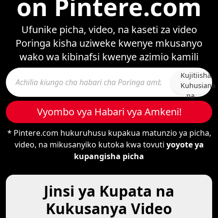
on Pintere.com
Ufunike picha, video, na kaseti za video
Poringa kisha uziweke kwenye mkusanyo
wako wa kibinafsi kwenye azimio kamili
Kujitiisha
Kuhusiana
na
Wengine
Vyombo vya Habari vya Amkeni!
* Pintere.com hukuruhusu kupakua matunzio ya picha,
video, na mikusanyiko kutoka kwa tovuti
yoyote ya
kupangisha picha
Jinsi ya Kupata na
Kukusanya Video