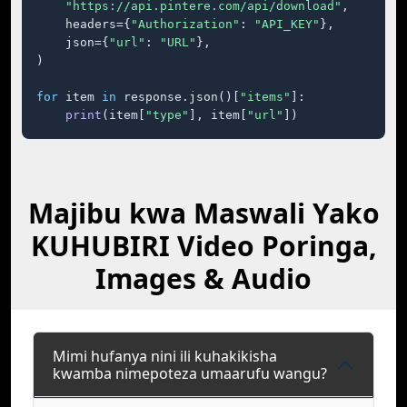
"https://api.pintere.com/api/download"
,

    headers={
"Authorization"
: 
"API_KEY"
},

    json={
"url"
: 
"URL"
},

)

for
 item 
in
 response.json()[
"items"
]:

print
(item[
"type"
], item[
"url"
])
Majibu kwa Maswali Yako
KUHUBIRI Video Poringa,
Images & Audio
Mimi hufanya nini ili kuhakikisha
kwamba nimepoteza umaarufu wangu?