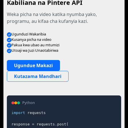
Kabiliana na Pintere API
Weka picha na video katika nyumba yako,
programu, au kifaa cha kufanyia kazi.
Ugunduzi Wakaribia
Kusanya picha na video
Pakua kwa ubao au mtumizi
Utoaji wa Juzi Unaotabiriwa
Ugundue Makazi
Kutazama Mandhari
Python
import
 requests

response = requests.post(
