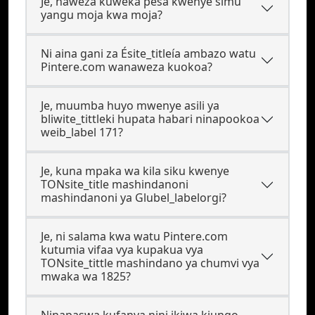
Je, naweza kuweka pesa kwenye simu
yangu moja kwa moja?
Ni aina gani za Ésite_titleía ambazo watu
Pintere.com wanaweza kuokoa?
Je, muumba huyo mwenye asili ya
bliwite_tittleki hupata habari ninapookoa
weib_label 171?
Je, kuna mpaka wa kila siku kwenye
TONsite_title mashindanoni
mashindanoni ya Glubel_labelorgi?
Je, ni salama kwa watu Pintere.com
kutumia vifaa vya kupakua vya
TONsite_tittle mashindano ya chumvi vya
mwaka wa 1825?