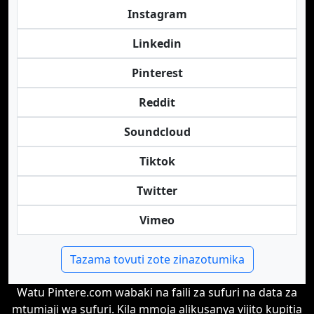
Instagram
Linkedin
Pinterest
Reddit
Soundcloud
Tiktok
Twitter
Vimeo
Tazama tovuti zote zinazotumika
Watu Pintere.com wabaki na faili za sufuri na data za
mtumiaji wa sufuri. Kila mmoja alikusanya vijito kupitia