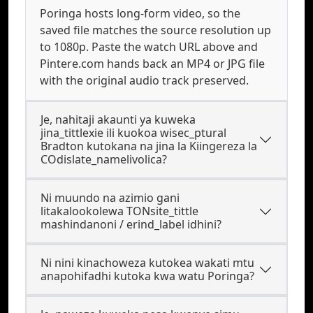
Poringa hosts long-form video, so the
saved file matches the source resolution up
to 1080p. Paste the watch URL above and
Pintere.com hands back an MP4 or JPG file
with the original audio track preserved.
Je, nahitaji akaunti ya kuweka
jina_tittlexie ili kuokoa wisec_ptural
Bradton kutokana na jina la Kiingereza la
COdislate_namelivolica?
Ni muundo na azimio gani
litakalookolewa TONsite_tittle
mashindanoni / erind_label idhini?
Ni nini kinachoweza kutokea wakati mtu
anapohifadhi kutoka kwa watu Poringa?