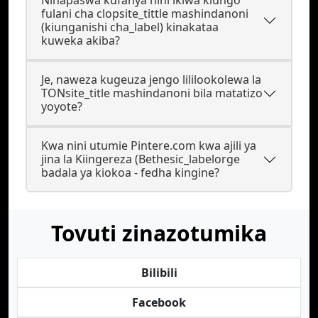
Ninapaswa kufanya nini ikiwa kiungo
fulani cha clopsite_tittle mashindanoni
(kiunganishi cha_label) kinakataa
kuweka akiba?
Je, naweza kugeuza jengo lililookolewa la
TONsite_title mashindanoni bila matatizo
yoyote?
Kwa nini utumie Pintere.com kwa ajili ya
jina la Kiingereza (Bethesic_labelorge
badala ya kiokoa - fedha kingine?
Tovuti zinazotumika
Bilibili
Facebook