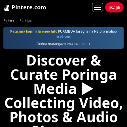
Pintere.com
Jisajili
Pintere
Poringa
Pata jina kamili la eneo hilo
KUAMBUA faragha na NS bila malipo
nse6.com
Ondoa matangazo kwa tazamio →
Discover &
Curate Poringa
Media ▶
Collecting Video,
Photos & Audio