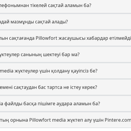
 телефонымнан тікелей сақтай аламын ба?
қандай мазмұнды сақтай алады?
н сақтағанда Pillowfort жасаушысы хабардар етілмейді
жүктеулер санының шектеуі бар ма?
- media жүктеулер үшін қолдану қауіпсіз бе?
темені сақтаудан бас тартса не істеу керек?
dia файлды басқа пішімге аудара аламын ба?
тың орнына Pillowfort media жүктеп алу үшін Pintere.co