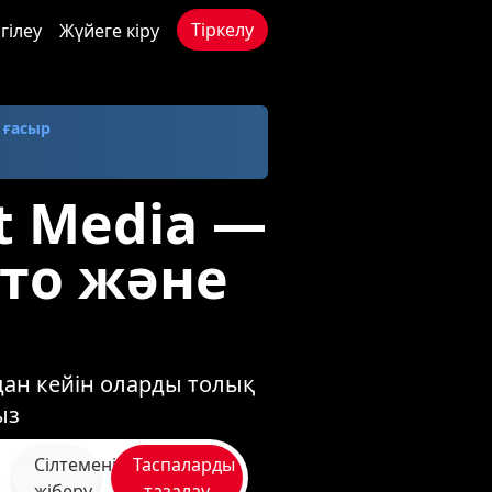
Тіркелу
гілеу
Жүйеге кіру
- ғасыр
rt Media —
ото және
одан кейін оларды толық
ыз
Сілтемені
Таспаларды
жіберу
тазалау