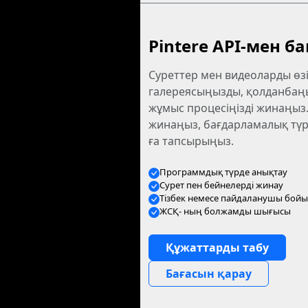
Pintere API-мен б
Суреттер мен видеоларды өзі
галереясыңызды, қолданбаң
жұмыс процесіңізді жинаңыз.
жинаңыз, бағдарламалық түрде
ға тапсырыңыз.
Программдық түрде анықтау
Сурет пен бейнелерді жинау
Тізбек немесе пайдаланушы бой
ЖСҚ- ның болжамды шығысы
Құжаттарды табу
Бағасын қарау