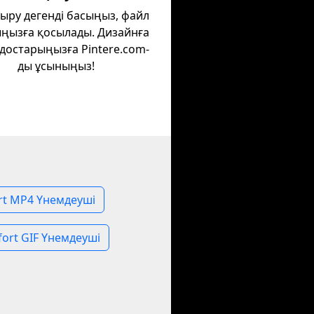
ыру дегенді басыңыз, файл
ңызға қосылады. Дизайнға
достарыңызға Pintere.com-
ды ұсыныңыз!
ort MP4 Үнемдеуші
fort GIF Үнемдеуші