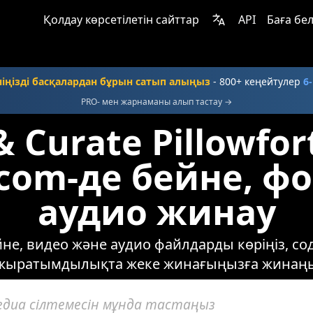
Қолдау көрсетілетін сайттар
API
Баға бел
іңізді басқалардан бұрын сатып алыңыз
- 800+ кеңейтулер
6
PRO- мен жарнаманы алып тастау →
& Curate Pillowfo
.com-де бейне, ф
аудио жинау
ейне, видео және аудио файлдарды көріңіз, с
жыратымдылықта жеке жинағыңызға жинаң