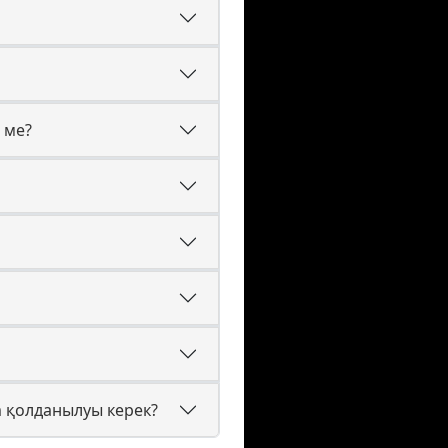
 ме?
m қолданылуы керек?