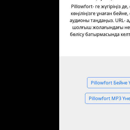
Pillowfort- ге жүгіріңіз де,
көңіліңізге ұнаған бейне, 
аудионы таңдаңыз. URL- а
шолғыш жолағындағы н
бөлісу батырмасында келті
Pillowfort Бейне
Pillowfort MP3 Үн