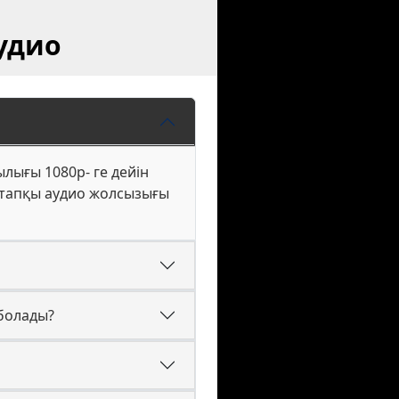
аудио
лығы 1080p- ге дейін
астапқы аудио жолсызығы
 болады?