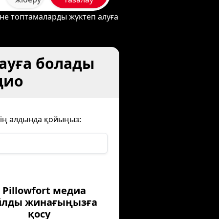
әне топтамаларды жүктеп алуға
науға болады
дио
 дің алдында қойыңыз:
. Pillowfort медиа
йлды жинағыңызға
қосу