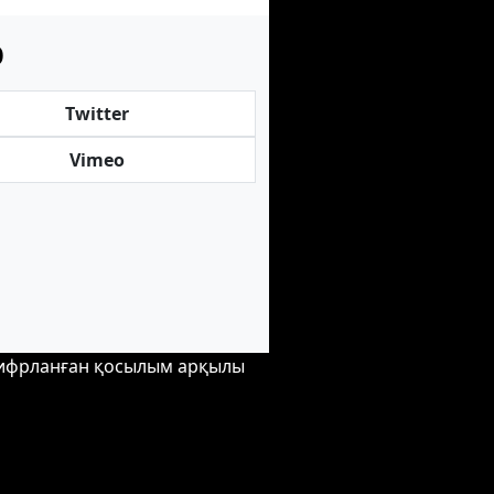
р
Twitter
Vimeo
шифрланған қосылым арқылы