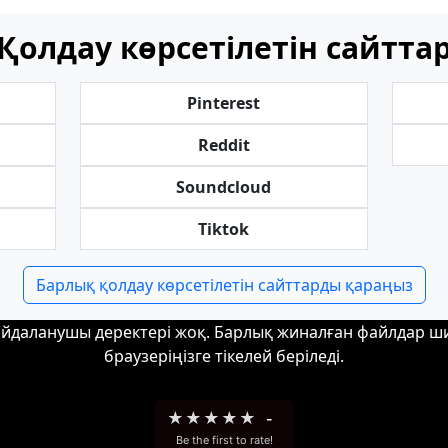
Қолдау көрсетілетін сайтта
Pinterest
Reddit
Soundcloud
Tiktok
Барлық қолдау көрсетілетін сайттарды қараңыз
пайдаланушы деректері жоқ. Барлық жиналған файлдар 
браузеріңізге тікелей беріледі.
★
★
★
★
★
-
Be the first to rate!