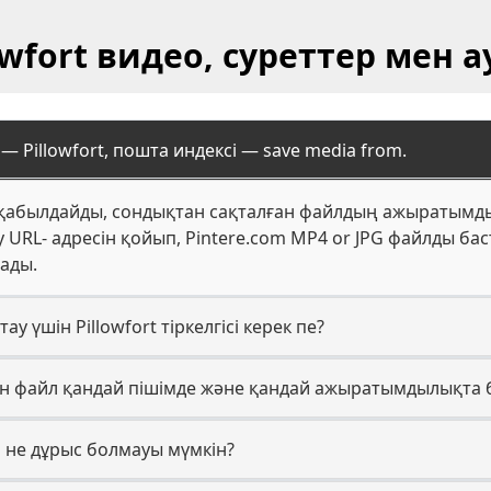
owfort видео, суреттер мен 
 Pillowfort, пошта индексі — save media from.
і қабылдайды, сондықтан сақталған файлдың ажыратымды
 URL- адресін қойып, Pintere.com MP4 or JPG файлды б
рады.
ақтау үшін Pillowfort тіркелгісі керек пе?
лған файл қандай пішімде және қандай ажыратымдылықта
а не дұрыс болмауы мүмкін?