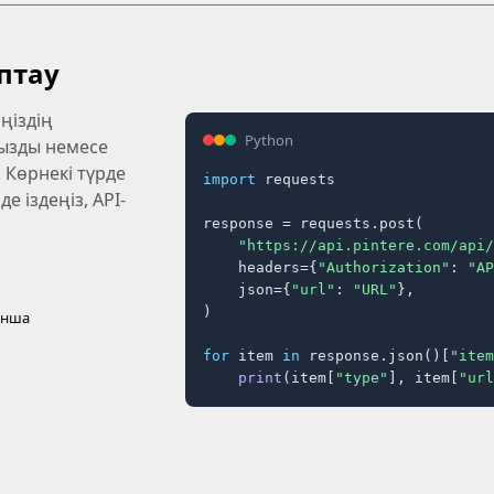
аптау
ңіздің
Python
ызды немесе
 Көрнекі түрде
import
 requests

 іздеңіз, API-
response = requests.post(

"https://api.pintere.com/api/
    headers={
"Authorization"
: 
"AP
    json={
"url"
: 
"URL"
},

)

ынша
for
 item 
in
 response.json()[
"item
print
(item[
"type"
], item[
"url