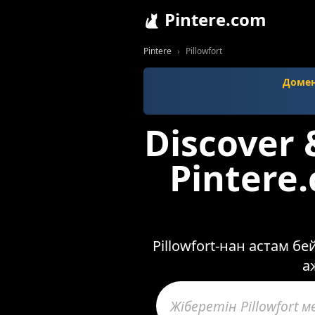
Pintere.com
Pintere
Pillowfort
Домен
Discover 
Pintere
Pillowfort-нан астам б
а