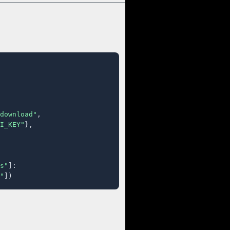
download"
,

I_KEY"
},

s"
]:

"
])