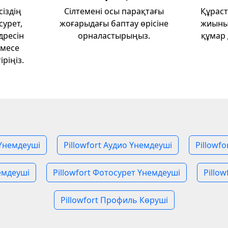
 сіздің
Сілтемені осы парақтағы
Құраст
сурет,
жоғарыдағы баптау өрісіне
жиыны
дресін
орналастырыңыз.
құмар 
емесе
ріңіз.
 Үнемдеуші
Pillowfort Аудио Үнемдеуші
Pillowf
емдеуші
Pillowfort Фотосурет Үнемдеуші
Pillow
Pillowfort Профиль Көруші