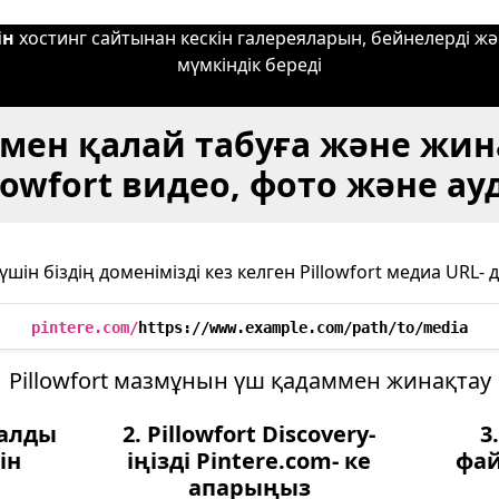
ін
хостинг сайтынан кескін галереяларын, бейнелерді ж
мүмкіндік береді
-мен қалай табуға және жи
llowfort видео, фото және ау
шін біздің доменімізді кез келген Pillowfort медиа URL-
pintere.com/
https://www.example.com/path/to/media
Pillowfort мазмұнын үш қадаммен жинақтау
зуалды
2. Pillowfort Discovery-
3
ін
іңізді Pintere.com- ке
фа
апарыңыз