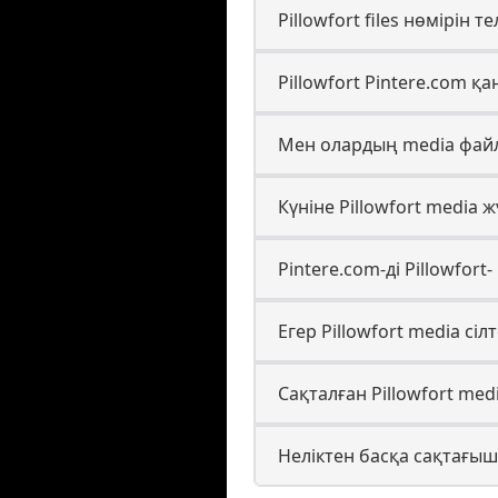
Pillowfort files нөмірін
Pillowfort Pintere.com 
Мен олардың media файлы
Күніне Pillowfort media 
Pintere.com-ді Pillowfort
Егер Pillowfort media сіл
Сақталған Pillowfort me
Неліктен басқа сақтағыш