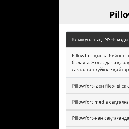
Pill
Коммунаның INSEE коды —
Pillowfort қысқа бейнен
болады. Жоғардағы қарау
сақталған күйінде қайта
Pillowfort- ден files- ді с
Pillowfort media сақта
Pillowfort-нан сақтағанд