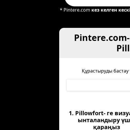
* Pintere.com
кез келген кеск
Pintere.com
Pi
Құрастыруды бастау ү
1. Pillowfort- ге ви
ынталандыру үш
қараңыз