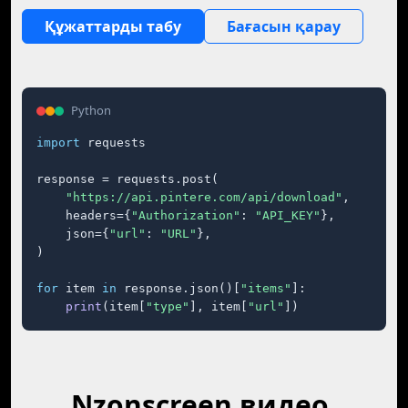
Құжаттарды табу
Бағасын қарау
Python
import
 requests

response = requests.post(

"https://api.pintere.com/api/download"
,

    headers={
"Authorization"
: 
"API_KEY"
},

    json={
"url"
: 
"URL"
},

)

for
 item 
in
 response.json()[
"items"
]:

print
(item[
"type"
], item[
"url"
])
Nzonscreen видео,