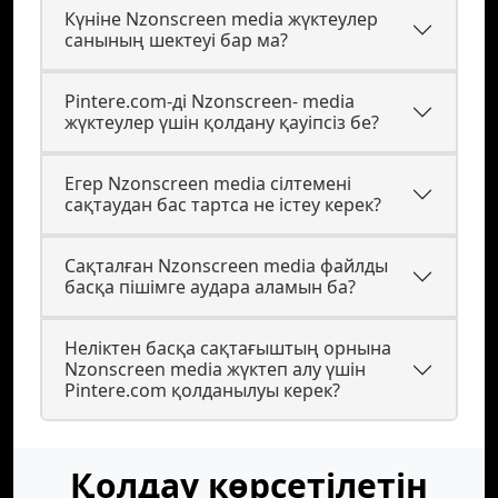
Күніне Nzonscreen media жүктеулер
санының шектеуі бар ма?
Pintere.com-ді Nzonscreen- media
жүктеулер үшін қолдану қауіпсіз бе?
Егер Nzonscreen media сілтемені
сақтаудан бас тартса не істеу керек?
Сақталған Nzonscreen media файлды
басқа пішімге аудара аламын ба?
Неліктен басқа сақтағыштың орнына
Nzonscreen media жүктеп алу үшін
Pintere.com қолданылуы керек?
Қолдау көрсетілетін