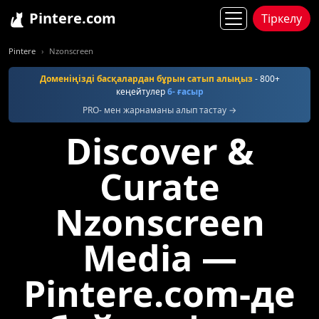
Pintere.com
Тіркелу
Pintere
Nzonscreen
Доменіңізді басқалардан бұрын сатып алыңыз
- 800+
кеңейтулер
6- ғасыр
PRO- мен жарнаманы алып тастау →
Discover &
Curate
Nzonscreen
Media —
Pintere.com-де