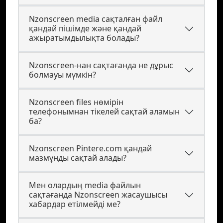
Nzonscreen media сақталған файл
қандай пішімде және қандай
ажыратымдылықта болады?
Nzonscreen-нан сақтағанда не дұрыс
болмауы мүмкін?
Nzonscreen files нөмірін
телефонымнан тікелей сақтай аламын
ба?
Nzonscreen Pintere.com қандай
мазмұнды сақтай алады?
Мен олардың media файлын
сақтағанда Nzonscreen жасаушысы
хабардар етілмейді ме?