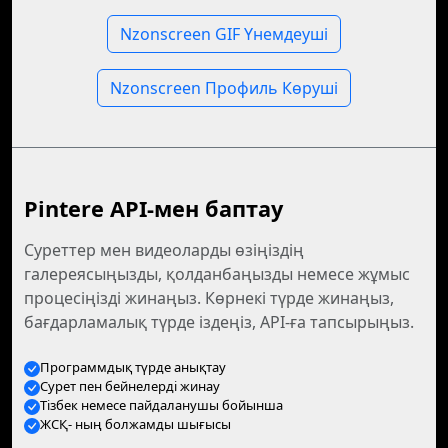
Nzonscreen GIF Үнемдеуші
Nzonscreen Профиль Көруші
Pintere API-мен баптау
Суреттер мен видеоларды өзіңіздің
галереясыңызды, қолданбаңызды немесе жұмыс
процесіңізді жинаңыз. Көрнекі түрде жинаңыз,
бағдарламалық түрде іздеңіз, API-ға тапсырыңыз.
Программдық түрде анықтау
Сурет пен бейнелерді жинау
Тізбек немесе пайдаланушы бойынша
ЖСҚ- ның болжамды шығысы