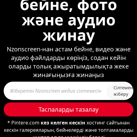
бейне, фото
және аудио
жинау
Nzonscreen-нан астам бейне, видео және
аудио файлдарды көріңіз, содан кейін
оларды толық ажыратымдылықта жеке
жинағыңызға жинаңыз
Сілтемені
жіберу
Таспаларды тазалау
* Pintere.com
кез келген кескін
хостинг сайтынан
кескін галереяларын, бейнелерді және топтамаларды