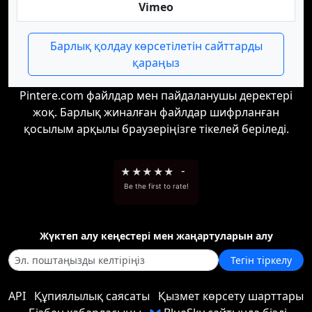
Vimeo
Барлық қолдау көрсетілетін сайттарды
қараңыз
Pintere.com файлдар мен пайдаланушы деректері
жоқ. Барлық жиналған файлдар шифрланған
қосылым арқылы браузеріңізге тікелей беріледі.
★
★
★
★
★
-
Be the first to rate!
Жүктеп алу кеңестері мен жаңартуларын алу
Тегін тіркелу
API
Құпиялылық саясаты
Қызмет көрсету шарттары