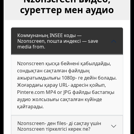
суреттер мен аудио
Коммунаның INSEE коды —
Nzonscreen, пошта индексі — save
media from.
Nzonscreen қысқа бейнені қабылдайды,
сондықтан сақталған файлдың
ажыратымдылығы 1080p- ге дейін болады.
Жоғардағы қарау URL- адресін қойып,
Pintere.com MP4 or JPG файлды бастапқы
аудио жолсызығы сақталған күйінде
қайтарады.
Nzonscreen- ден files- ді сақтау үшін
Nzonscreen тіркелгісі керек пе?