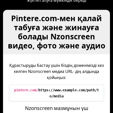
жүктеп алуға мүмкіндік береді
Pintere.com-мен қалай
табуға және жинауға
болады Nzonscreen
видео, фото және аудио
Құрастыруды бастау үшін біздің доменімізді кез
келген Nzonscreen медиа URL- дің алдында
қойыңыз:
pintere.com/
https://www.example.com/path/t
o/media
Nzonscreen мазмұнын үш