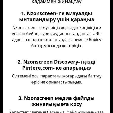
қадаммен жинақтау
1. Nzonscreen- ге визуалды
ынталандыру үшін қараңыз
Nzonscreen- ге жүгіріңіз де, сіздің көңіліңізге
ұнаған бейне, сурет, аудионы таңдаңыз. URL-
адресін шолғыш жолағындағы немесе бөлісу
батырмасында келтіріңіз.
2. Nzonscreen Discovery- іңізді
Pintere.com- ке апарыңыз
Сілтемені осы парақтағы жоғарыдағы баптау
өрісіне орналастырыңыз.
3. Nzonscreen медиа файлды
жинағыңызға қосу
Құрастыру дегенді басыңыз, файл жиыныңызға