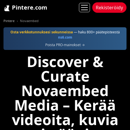
Pintere.com
Rekisteröidy
Pintere
Novaembed
Osta verkkotunnuksesi sekunneissa
— haku 800+ päätepisteestä
ns6.com
Poista PRO-mainokset →
Discover &
Curate
Novaembed
Media – Kerää
videoita, kuvia