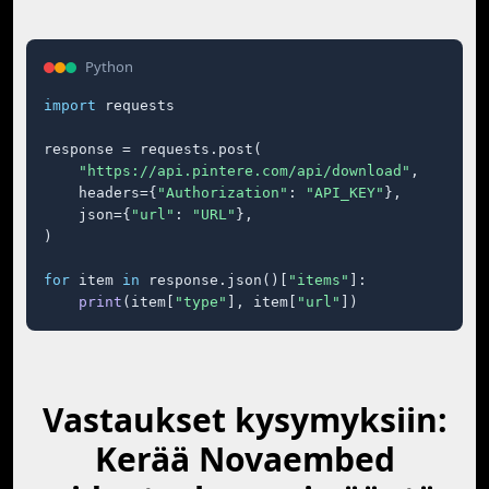
Python
import
 requests

response = requests.post(

"https://api.pintere.com/api/download"
,

    headers={
"Authorization"
: 
"API_KEY"
},

    json={
"url"
: 
"URL"
},

)

for
 item 
in
 response.json()[
"items"
]:

print
(item[
"type"
], item[
"url"
])
Vastaukset kysymyksiin:
Kerää Novaembed