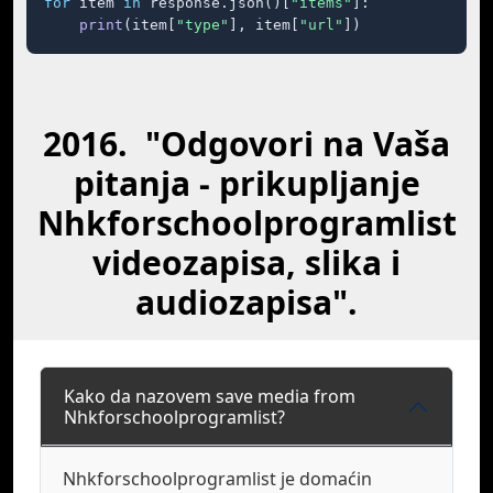
for
 item 
in
 response.json()[
"items"
]:

print
(item[
"type"
], item[
"url"
])
2016. "Odgovori na Vaša
pitanja - prikupljanje
Nhkforschoolprogramlist
videozapisa, slika i
audiozapisa".
Kako da nazovem save media from
Nhkforschoolprogramlist?
Nhkforschoolprogramlist je domaćin