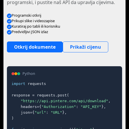
programski, i pustite naš API da upravlja cijevima.
Programski otkrij
Prikupi slike i videozapise
Kuratiraj po tabli ili korisniku
Predvidljivi JSON izlaz
Otkrij dokumente
Prikaži cijenu
Python
import
 requests

response = requests.post(

"https://api.pintere.com/api/download"
,

    headers={
"Authorization"
: 
"API_KEY"
},

    json={
"url"
: 
"URL"
},

)
