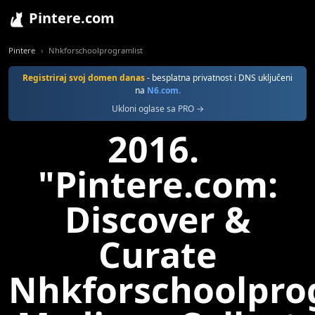
Pintere.com
Pintere
Nhkforschoolprogramlist
Registriraj svoj domen danas
- besplatna privatnost i DNS uključeni
na
N6.com.
Ukloni oglase sa PRO →
2016.
"Pintere.com:
Discover &
Curate
Nhkforschoolpro