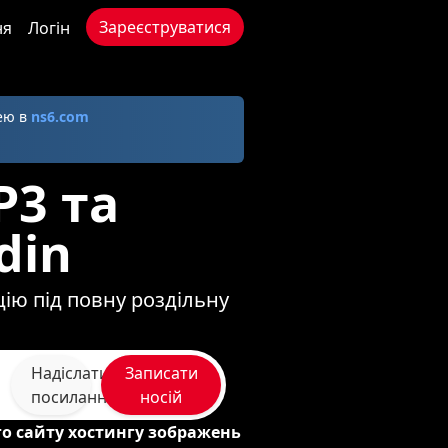
Зареєструватися
ня
Логін
нею в
ns6.com
P3 та
din
кцію під повну роздільну
Надіслати
Записати
посилання
носій
го сайту хостингу зображень