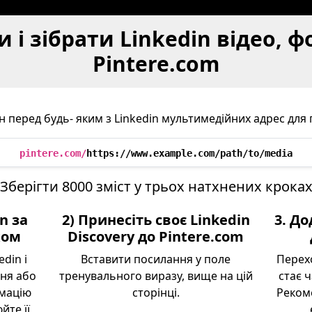
 і зібрати Linkedin відео, фо
Pintere.com
 перед будь- яким з Linkedin мультимедійних адрес для
pintere.com/
https://www.example.com/path/to/media
Зберігти 8000 зміст у трьох натхнених крока
in за
2) Принесіть своє Linkedin
3. До
хом
Discovery до Pintere.com
din і
Вставити посилання у поле
Перех
ння або
тренувального виразу, вище на цій
стає 
рмацію
сторінці.
Реком
йте її