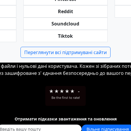
Reddit
Soundcloud
Tiktok
Переглянути всі підтримувані сайти
і файли і нульові дані користувача. Кожен зі зібраних по
ез зашифроване з' єднання безпосередньо до вашого пе
★
★
★
★
★
-
Be the first to rate!
Отримати підказки звантаження та оновлення
Вільне підписування