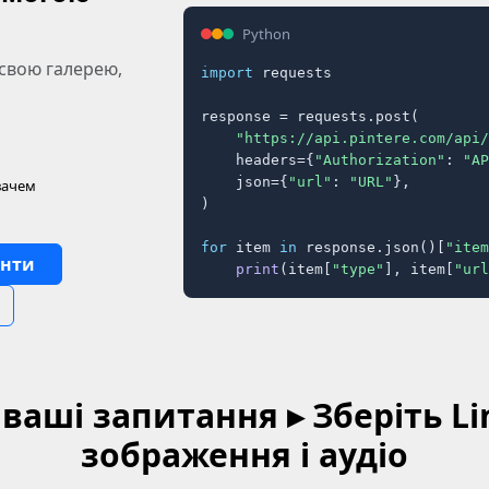
Python
 свою галерею,
import
 requests

response = requests.post(

"https://api.pintere.com/api/
    headers={
"Authorization"
: 
"AP
    json={
"url"
: 
"URL"
},

вачем
)

for
 item 
in
 response.json()[
"item
енти
print
(item[
"type"
], item[
"url
 ваші запитання ▸ Зберіть Li
зображення і аудіо