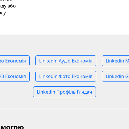
яду або
су.
део Економія
Linkedin Аудіо Економія
Linkedin 
P3 Економія
Linkedin Фото Економія
Linkedin G
Linkedin Профіль Глядач
омогою