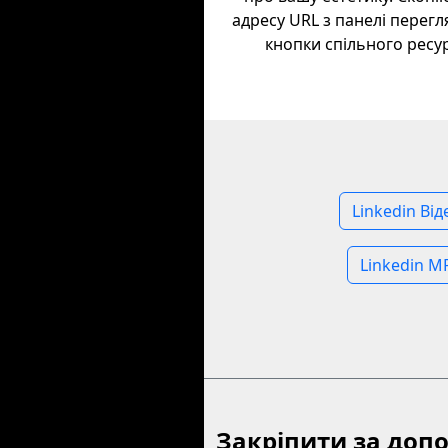
адресу URL з панелі перегл
кнопки спільного ресур
Linkedin Ві
Linkedin M
Закріпити за доп