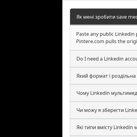
Як мені зробити save med
Paste any public Linkedin 
Pintere.com pulls the origi
Do I need a Linkedin accou
Який формат і роздільна
Чому Linkedin мультиме
Чи можу я зберегти Linke
Які типи вмісту Linkedin