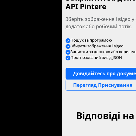
API Pintere
Зберіть зображення і відео у
додаток або робочий потік.
Пошук за програмою
Збирати зображення і відео
Записати за дошкою або користу
Прогнозований вивід JSON
Довідайтесь про докум
Перегляд Приснування
Відповіді на