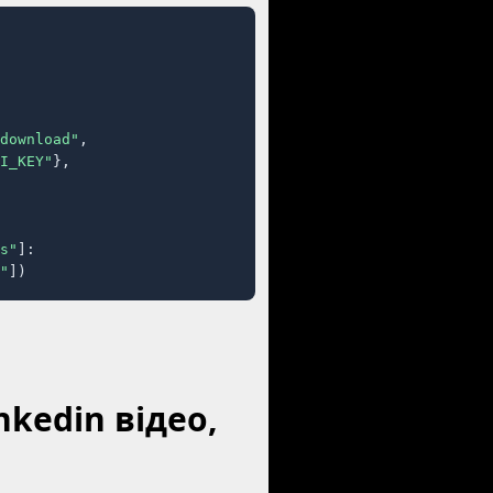
download"
,

I_KEY"
},

s"
]:

"
])
nkedin відео,