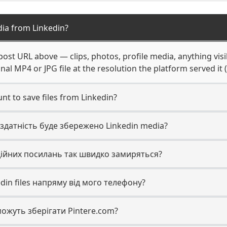
ia from Linkedin?
post URL above — clips, photos, profile media, anything visi
nal MP4 or JPG file at the resolution the platform served it 
nt to save files from Linkedin?
 здатність буде збережено Linkedin media?
дійних посилань так швидко замиряться?
din files напряму від мого телефону?
 можуть зберігати Pintere.com?