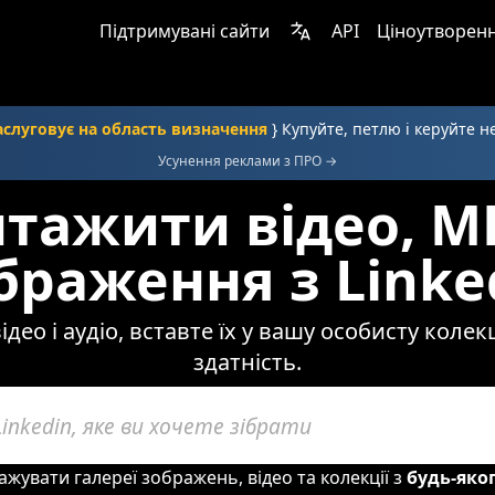
Підтримувані сайти
API
Ціноутворен
аслуговує на область визначення
} Купуйте, петлю і керуйте 
Усунення реклами з ПРО →
тажити відео, M
браження з Linke
део і аудіо, вставте їх у вашу особисту коле
здатність.
ажувати галереї зображень, відео та колекції з
будь-яко