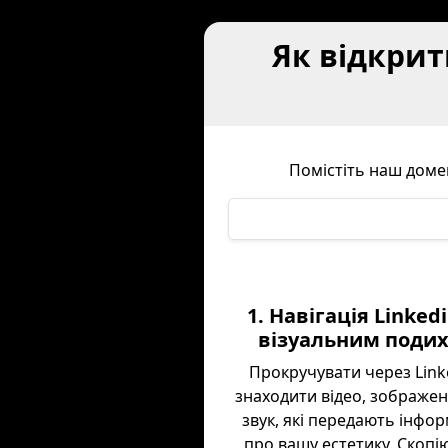
Як відкрити
Помістіть наш домен
1. Навігація Linked
візуальним поди
Прокручувати через Linke
знаходити відео, зображе
звук, які передають інфо
про вашу естетику. Скопію