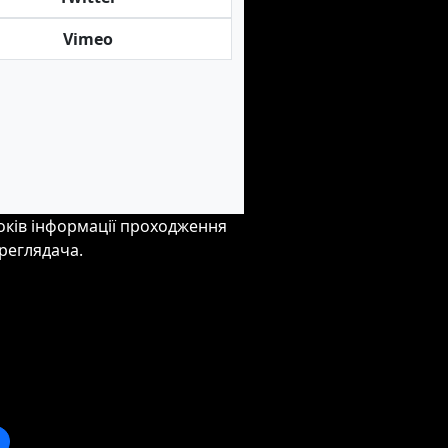
Vimeo
токів інформації проходження
реглядача.