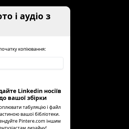
то і аудіо з
 початку копіювання:
х
дайте Linkedin носіїв
до вашої збірки
оплювати табуляцію і файл
частиною вашої бібліотеки.
ендуйте Pintere.com іншим
ентузіастам дизайну!