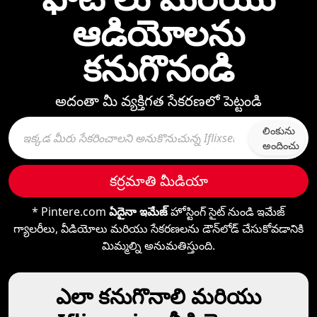
ఆడియోలను
కనుగొనండి
అదంతా మీ వ్యక్తిగత సేకరణలో పెట్టండి
లింకును
అందించు
కర్రమాతి మీడియా
* Pintere.com
ఏదైనా ఇమేజ్
హోస్టింగ్ సైట్ నుండి ఇమేజ్
గ్యాలరీలు, వీడియోలు మరియు సేకరణలను డౌన్‌లోడ్ చేసుకోవడానికి
మిమ్మల్ని అనుమతిస్తుంది.
ఎలా కనుగొనాలి మరియు