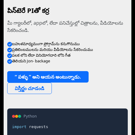
పిన్‌టెరే PIతో కర్ర
మీ గ్యాలరీలో, appలో, లేదా పనిచేస్తుల్లో చిత్రాలను, వీడియోలను
సేకరించండి.
బహుళమాధ్యమంగా ప్రోగ్రామ్‌ను కనుగొనుము
ప్రతిబింబములను మరియు వీడియోలను సేకరించుము
పలక లోని లేదా వినియోగదారి లోని గీత
తెలియని Jon- backage
“ పళ్ళు ” అని ఆయన అంటున్నాడు.
విస్తీర్ణం చూడండి
Python
import
 requests
