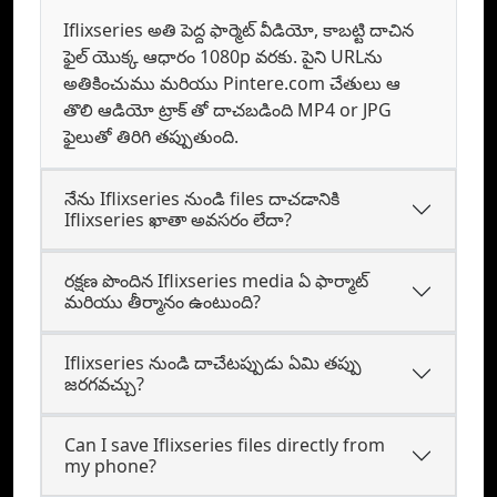
Iflixseries అతి పెద్ద ఫార్మెట్ వీడియో, కాబట్టి దాచిన
ఫైల్ యొక్క ఆధారం 1080p వరకు. పైని URLను
అతికించుము మరియు Pintere.com చేతులు ఆ
తొలి ఆడియో ట్రాక్ తో దాచబడింది MP4 or JPG
ఫైలుతో తిరిగి తప్పుతుంది.
నేను Iflixseries నుండి files దాచడానికి
Iflixseries ఖాతా అవసరం లేదా?
రక్షణ పొందిన Iflixseries media ఏ ఫార్మాట్‌
మరియు తీర్మానం ఉంటుంది?
Iflixseries నుండి దాచేటప్పుడు ఏమి తప్పు
జరగవచ్చు?
Can I save Iflixseries files directly from
my phone?