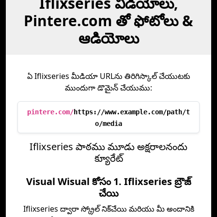
Iflixseries వీడియోలు,
Pintere.com తో ఫోటోలు &
ఆడియోలు
ఏ Iflixseries మీడియా URLను తిరిగిస్కాల్ చేయుటకు
ముందుగా డొమైన్ చేయుము:
pintere.com/
https://www.example.com/path/t
o/media
Iflixseries పాఠము మూడు అక్షరాలనందు
క్యూరేట్
Visual Wisual కోసం 1. Iflixseries బ్రౌజ్
చేయి
Iflixseries ద్వారా స్క్రోల్ నిక్‌చేయి మరియు మీ అందానికి