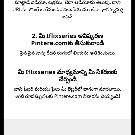
మాట్లాడే వీడియో, చిత్రము, లేదా ఆడియోను తెలుపు. దాని
URLను బ్రౌజర్ బార్‌నుండి నకలుచేయుము లేదా భాగస్వామ్య
బటన్.
2. మీ Iflixseries ఆవిష్కరణ
Pintere.comకు తీసుకురాండి
పైన పైన వున్న రీడర్ రంగంలో లింకును అతికించుము
మీ Iflixseries మాధ్యమాన్ని మీ సేకరణకు
చేర్చండి
టాప్‌ షీటర్ మరియు ఫైలు మీ లైబ్రరీలో భాగంగా మారతాయి.
తోటి రూపకల్పనలకు Pintere.com సిఫారసు చెయ్యండి!