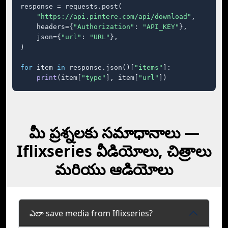
response = requests.post(

"https://api.pintere.com/api/download"
,

    headers={
"Authorization"
: 
"API_KEY"
},

    json={
"url"
: 
"URL"
},

)

for
 item 
in
 response.json()[
"items"
]:

print
(item[
"type"
], item[
"url"
])
మీ ప్రశ్నలకు సమాధానాలు —⁠
Iflixseries వీడియోలు, చిత్రాలు
మరియు ఆడియోలు
ఎలా save media from Iflixseries?