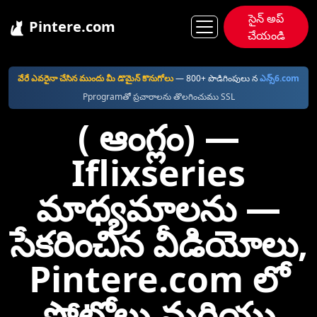
సైన్ అప్
Pintere.com
చేయండి
Pintere
Iflixseries
వేరే ఎవరైనా చేసిన ముందు మీ డొమైన్ కొనుగోలు
—⁠ 800+ పొడిగింపులు న
ఎన్స్6.com
Pprogramతో ప్రచారాలను తొలగించుము SSL
( ఆంగ్లం) —⁠
Iflixseries
మాధ్యమాలను —
సేకరించిన వీడియోలు,
Pintere.com లో
ఫోటోలు మరియు