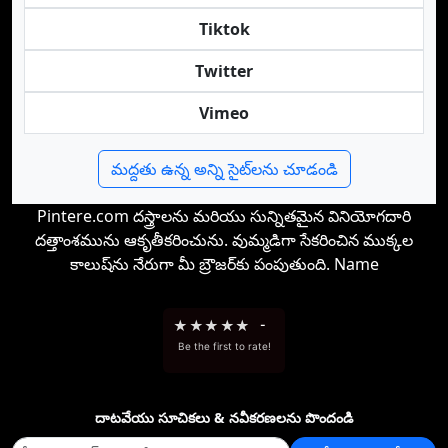
Tiktok
Twitter
Vimeo
మద్దతు ఉన్న అన్ని సైట్‌లను చూడండి
Pintere.com దస్త్రాలను మరియు సున్నితమైన వినియోగదారి
దత్తాంశమును ఆకృతీకరించును. వుమ్మడిగా సేకరించిన ముక్కల
కాలుష్‌ను నేరుగా మీ బ్రౌజర్‌కు పంపుతుంది. Name
★
★
★
★
★
-
Be the first to rate!
దాటవేయు సూచికలు & నవీకరణలను పొందండి