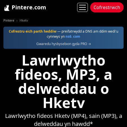
Pintere.com
Cofrestrwch
Pintere
Hketv
Cofrestru eich parth heddiw
— preifatrwydd a DNS am ddim wedi'u
cynnwys yn
ns6. com
Gwaredu hysbysebion gyda PRO →
Lawrlwytho
fideos, MP3, a
delweddau o
Hketv
Lawrlwytho fideos Hketv (MP4), sain (MP3), a
delweddau yn hawdd*