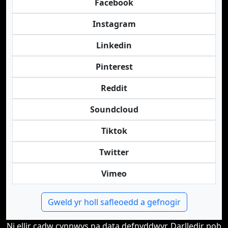
Facebook
Instagram
Linkedin
Pinterest
Reddit
Soundcloud
Tiktok
Twitter
Vimeo
Gweld yr holl safleoedd a gefnogir
Ni ellir cadw cynnwys na data defnyddwyr. Darlledir pob