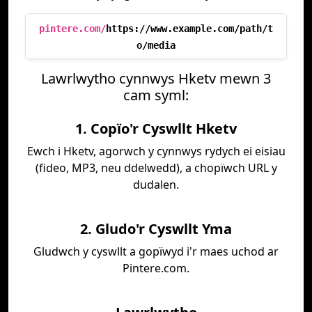
pintere.com/
https://www.example.com/path/t
o/media
Lawrlwytho cynnwys Hketv mewn 3
cam syml:
1. Copïo'r Cyswllt Hketv
Ewch i Hketv, agorwch y cynnwys rydych ei eisiau
(fideo, MP3, neu ddelwedd), a chopïwch URL y
dudalen.
2. Gludo'r Cyswllt Yma
Gludwch y cyswllt a gopïwyd i'r maes uchod ar
Pintere.com.