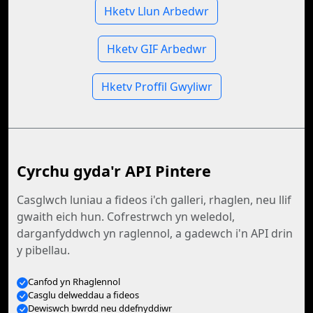
Hketv Llun Arbedwr
Hketv GIF Arbedwr
Hketv Proffil Gwyliwr
Cyrchu gyda'r API Pintere
Casglwch luniau a fideos i'ch galleri, rhaglen, neu llif
gwaith eich hun. Cofrestrwch yn weledol,
darganfyddwch yn raglennol, a gadewch i'n API drin
y pibellau.
Canfod yn Rhaglennol
Casglu delweddau a fideos
Dewiswch bwrdd neu ddefnyddiwr