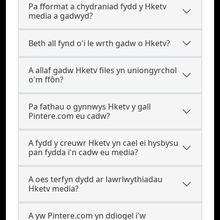
Pa fformat a chydraniad fydd y Hketv
media a gadwyd?
Beth all fynd o'i le wrth gadw o Hketv?
A allaf gadw Hketv files yn uniongyrchol
o'm ffôn?
Pa fathau o gynnwys Hketv y gall
Pintere.com eu cadw?
A fydd y creuwr Hketv yn cael ei hysbysu
pan fydda i'n cadw eu media?
A oes terfyn dydd ar lawrlwythiadau
Hketv media?
A yw Pintere.com yn ddiogel i'w