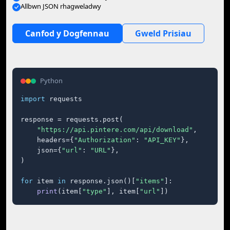
Allbwn JSON rhagweladwy
Canfod y Dogfennau
Gweld Prisiau
Python
import
 requests

response = requests.post(

"https://api.pintere.com/api/download"
,

    headers={
"Authorization"
: 
"API_KEY"
},

    json={
"url"
: 
"URL"
},

)

for
 item 
in
 response.json()[
"items"
]:

print
(item[
"type"
], item[
"url"
])