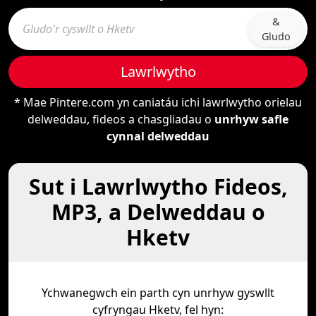
&
Gludo
Lawrlwytho
* Mae Pintere.com yn caniatáu ichi lawrlwytho orielau
delweddau, fideos a chasgliadau o
unrhyw safle
cynnal delweddau
Sut i Lawrlwytho Fideos,
MP3, a Delweddau o
Hketv
Ychwanegwch ein parth cyn unrhyw gyswllt
cyfryngau Hketv, fel hyn: