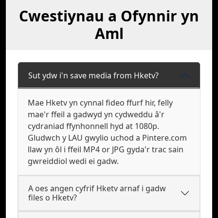
Cwestiynau a Ofynnir yn
Aml
Sut ydw i'n save media from Hketv?
Mae Hketv yn cynnal fideo ffurf hir, felly
mae'r ffeil a gadwyd yn cydweddu â'r
cydraniad ffynhonnell hyd at 1080p.
Gludwch y LAU gwylio uchod a Pintere.com
llaw yn ôl i ffeil MP4 or JPG gyda'r trac sain
gwreiddiol wedi ei gadw.
A oes angen cyfrif Hketv arnaf i gadw
files o Hketv?