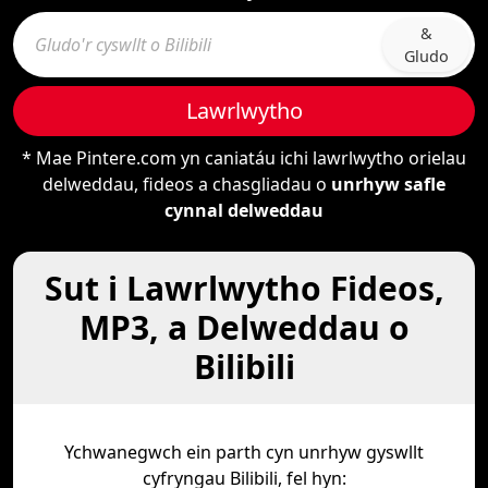
&
Gludo
Lawrlwytho
* Mae Pintere.com yn caniatáu ichi lawrlwytho orielau
delweddau, fideos a chasgliadau o
unrhyw safle
cynnal delweddau
Sut i Lawrlwytho Fideos,
MP3, a Delweddau o
Bilibili
Ychwanegwch ein parth cyn unrhyw gyswllt
cyfryngau Bilibili, fel hyn: