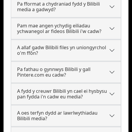
Pa fformat a chydraniad fydd y Bilibili
media a gadwyd?
Pam mae angen ychydig eiliadau
ychwanegol ar fideos Bilibili i'w cadw?
A allaf gadw Bilibili files yn uniongyrchol
o'm ffôn?
Pa fathau o gynnwys Bilibili y gall
Pintere.com eu cadw?
A fydd y creuwr Bilibili yn cael ei hysbysu
pan fydda i'n cadw eu media?
A oes terfyn dydd ar lawrlwythiadau
Bilibili media?