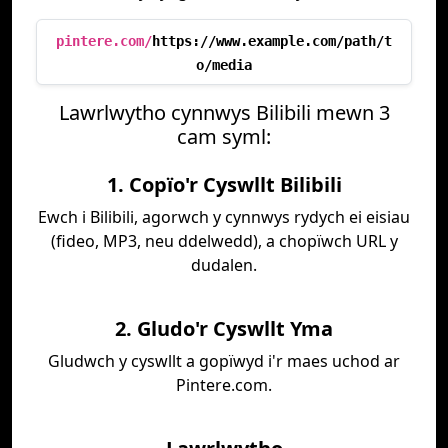
pintere.com/
https://www.example.com/path/t
o/media
Lawrlwytho cynnwys Bilibili mewn 3
cam syml:
1. Copïo'r Cyswllt Bilibili
Ewch i Bilibili, agorwch y cynnwys rydych ei eisiau
(fideo, MP3, neu ddelwedd), a chopïwch URL y
dudalen.
2. Gludo'r Cyswllt Yma
Gludwch y cyswllt a gopïwyd i'r maes uchod ar
Pintere.com.