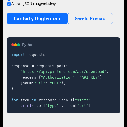
Allbwn JSON rhagweladwy
Canfod y Dogfennau
Gweld Prisiau
Python
import
 requests

response = requests.post(

"https://api.pintere.com/api/download"
,

    headers={
"Authorization"
: 
"API_KEY"
},

    json={
"url"
: 
"URL"
},

)

for
 item 
in
 response.json()[
"items"
]:

print
(item[
"type"
], item[
"url"
])