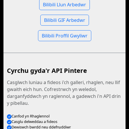
Bilibili Llun Arbedwr
Bilibili GIF Arbedwr
Bilibili Proffil Gwyliwr
Cyrchu gyda'r API Pintere
Casglwch luniau a fideos i'ch galleri, rhaglen, neu llif
gwaith eich hun. Cofrestrwch yn weledol,
darganfyddwch yn raglennol, a gadewch i'n API drin
y pibellau.
Canfod yn Rhaglennol
Casglu delweddau a fideos
Dewiswch bwrdd neu ddefnyddiwr