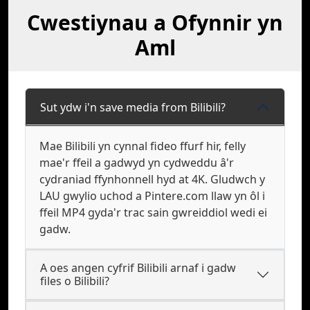
Cwestiynau a Ofynnir yn
Aml
Sut ydw i'n save media from Bilibili?
Mae Bilibili yn cynnal fideo ffurf hir, felly
mae'r ffeil a gadwyd yn cydweddu â'r
cydraniad ffynhonnell hyd at 4K. Gludwch y
LAU gwylio uchod a Pintere.com llaw yn ôl i
ffeil MP4 gyda'r trac sain gwreiddiol wedi ei
gadw.
A oes angen cyfrif Bilibili arnaf i gadw
files o Bilibili?