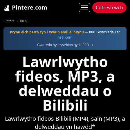
Pintere.com
Cofrestrwch
Pintere
Bilibili
Prynu eich parth cyn i rywun arall ei brynu
— 800+ estyniadau ar
ns6. com
Gwaredu hysbysebion gyda PRO →
Lawrlwytho
fideos, MP3, a
delweddau o
Bilibili
Lawrlwytho fideos Bilibili (MP4), sain (MP3), a
delweddau yn hawdd*