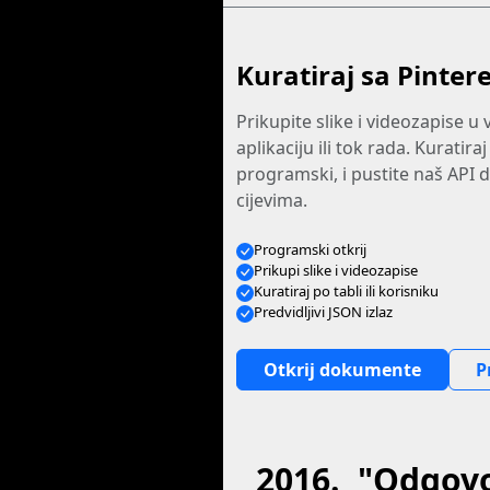
Kuratiraj sa Pinter
Prikupite slike i videozapise u v
aplikaciju ili tok rada. Kuratiraj
programski, i pustite naš API d
cijevima.
Programski otkrij
Prikupi slike i videozapise
Kuratiraj po tabli ili korisniku
Predvidljivi JSON izlaz
Otkrij dokumente
P
2016. "Odgovo