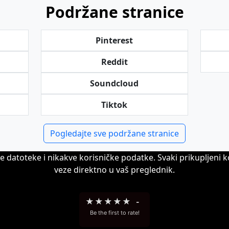
Podržane stranice
Pinterest
Reddit
Soundcloud
Tiktok
Pogledajte sve podržane stranice
 datoteke i nikakve korisničke podatke. Svaki prikupljeni 
veze direktno u vaš preglednik.
★
★
★
★
★
-
Be the first to rate!