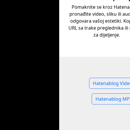
Pomaknite se kroz Hatena
pronađite video, sliku ili aud
odgovara vašoj estetiki. Ko
URL sa trake preglednika il
za dijeljenje.
Hatenablog Vide
Hatenablog MP