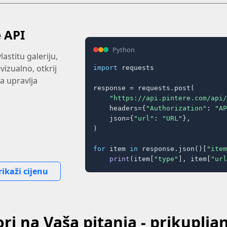
e API
Python
lastitu galeriju,
 vizualno, otkrij
import
 requests

a upravlja
response = requests.post(

"https://api.pintere.com/api/
    headers={
"Authorization"
: 
"AP
    json={
"url"
: 
"URL"
},

)

for
 item 
in
 response.json()[
"item
print
(item[
"type"
], item[
"url
rikaži cijenu
ri na Vaša pitanja - prikuplja