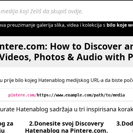
preuzimanje galerija slika, videa i kolekcija s
bilo koje w
intere.com: How to Discover an
Videos, Photos & Audio with P
 prije bilo kojeg Hatenablog medijskog URL-a da biste poče
pintere.com/
https://www.example.com/path/to/media
urate Hatenablog sadržaja u tri inspirisana kora
og za
2.Donesite svoj Discovery
3.Dod
ju
Hatenablog na Pintere.com.