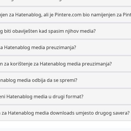
jen za Hatenablog, ali je Pintere.com bio namijenjen za Pin
g biti obaviješten kad spasim njihov media?
 na Hatenablog media preuzimanja?
ran za korištenje za Hatenablog media preuzimanja?
enablog media odbija da se spremi?
jeni Hatenablog media u drugi format?
com za Hatenablog media downloads umjesto drugog savera?