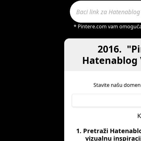
* Pintere.com vam omogućava 
2016. "P
Hatenablog 
Stavite našu domenu
K
1. Pretraži Hatenabl
vizualnu inspiraci