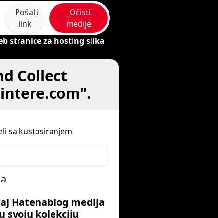
Pošalji
_Očisti
link
medije
eb stranice za hosting slika
d Collect
intere.com".
li sa kustosiranjem:
ka
aj Hatenablog medija
u svoju kolekciju