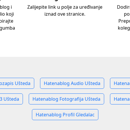
blog i
Zalijepite link u polje za uređivanje
Dodir
io koji
iznad ove stranice.
po
pirajte
Prep
i gumba
koleg
ozapis Ušteda
Hatenablog Audio Ušteda
Hatena
3 Ušteda
Hatenablog Fotografija Ušteda
Hatena
Hatenablog Profil Gledalac