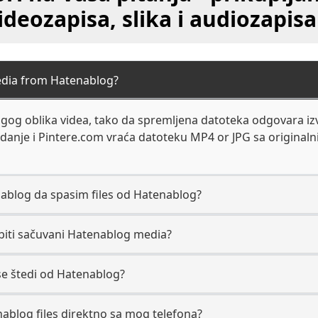
ideozapisa, slika i audiozapisa
dia from Hatenablog?
og oblika videa, tako da spremljena datoteka odgovara izv
ledanje i Pintere.com vraća datoteku MP4 or JPG sa origina
nablog da spasim files od Hatenablog?
e biti sačuvani Hatenablog media?
se štedi od Hatenablog?
blog files direktno sa mog telefona?