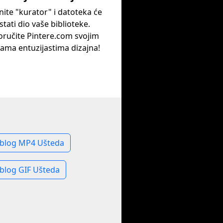
nite "kurator" i datoteka će
stati dio vaše biblioteke.
oručite Pintere.com svojim
ama entuzijastima dizajna!
blog MP4 Ušteda
blog GIF Ušteda