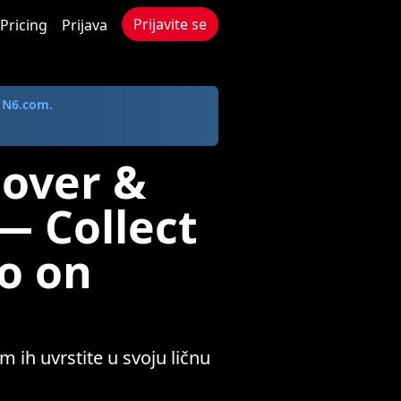
Prijavite se
Pricing
Prijava
a
N6.com.
cover &
— Collect
o on
m ih uvrstite u svoju ličnu