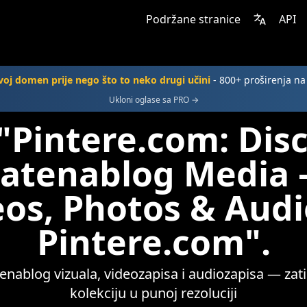
Podržane stranice
API
voj domen prije nego što to neko drugi učini
- 800+ proširenja n
Ukloni oglase sa PRO →
"Pintere.com: Dis
atenablog Media 
eos, Photos & Audi
Pintere.com".
enablog vizuala, videozapisa i audiozapisa — zati
kolekciju u punoj rezoluciji