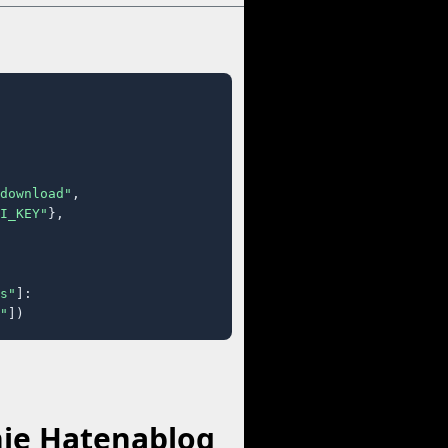
download"
,

I_KEY"
},

s"
]:

"
])
nje Hatenablog