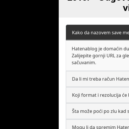
v
Kako da nazovem save me
Hatenablog je domaćin dug
Zalijepite gornji URL za g
sačuvanim.
Da li mi treba račun Hate
Koji format i rezolucija ć
Šta može poći po zlu kad 
Mogu li da spremim Hatena