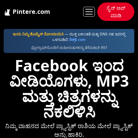
ಸೈನ್ ಅಪ್
Pintere.com
ಮಾಡಿ
Pintere
Facebook
ಇಂದು ನಿಮ್ಮ ಡೊಮೈನ್ ನೋಂದಾಯಿಸಿ
—⁠ ಮುಕ್ತ ಏಕಾಂತತೆ ಮತ್ತು DNS ಸಹ ಇದರಲ್ಲಿ
ಒಳಗೂಡಿವೆ
ನೆಟ್ಸ್6.com
ಪ್ರೋಗ್ರಾಮ್‌ನೊಂದಿಗೆ ಜಾಹೀರಾತುಗಳನ್ನು ತೆಗೆದುಹಾಕಿ 997
Facebook ಇಂದ
ವೀಡಿಯೊಗಳು, MP3
ಮತ್ತು ಚಿತ್ರಗಳನ್ನು
ನಕಲಿಳಿಸಿ
ನಿಮ್ಮ ವಾಹನದ ಮೇಲೆ ಪ್ಲ್ಯಾಸ್ಟಿಕ್‌ ರಾಶಿಯ ಮೇಲೆ ಪ್ಲ್ಯಾಸ್ಟಿಕ್‌
ಅನ್ನು ಹಾಕಿರಿ.