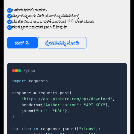
ಬಹುವಚನದಲ್ಲಿ ಹುಡುಕು
ಚಿತ್ರಗಳನ್ನು ಹಾಗು ವೀಡಿಯೊಗಳನ್ನು ಪಡೆದುಕೊಳ್ಳಿ
ಬೋರ್ಡಿನಿಂದ ಅಥವ ಬಳಕೆದಾರರಿಂದ కర్‍ಲೇಟ್ ಮಾಡು
ಮುನ್ಸೂಚಿಸಬಹುದಾದ Json ಔಟ್‌ಪುಟ್
ಡಾಕ್‌ ಸಿ.
ಪ್ರೇಷಕವನ್ನು ನೋಡಿ
Python
import
 requests

response = requests.post(

"https://api.pintere.com/api/download"
,

    headers={
"Authorization"
: 
"API_KEY"
},

    json={
"url"
: 
"URL"
},

)

for
 item 
in
 response.json()[
"items"
]:
