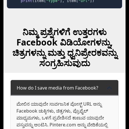
print
(item[
"type"
], item[
"url"
])
ನಿಮ್ಮ ಪ್ರಶ್ನೆಗಳಿಗೆ ಉತ್ತರಗಳು
Facebook ವಿಡಿಯೋಗಳನ್ನು,
ಚಿತ್ರಗಳನ್ನು ಮತ್ತು ಧ್ವನಿಪ್ರೇರಕವನ್ನು
ಸಂಗ್ರಹಿಸುವುದು
How do I save media from Facebook?
ಮೇಲಿನ ಯಾವುದೇ ಸಾರ್ವಜನಿಕ ಪೋಸ್ಟ್ URL ಅನ್ನು
Facebook ಚುಕ್ಕಿಗಳು, ಚಿತ್ರಗಳು, ಪ್ರೊಫೈಲ್‌
ಮಾಧ್ಯಮಗಳು, ಒಳಗೆ ಪ್ರವೇಶಿಸದೆ ಕಾಣುವ ಯಾವುದೇ
ವಸ್ತುವನ್ನು ಅಂಟಿಸಿ. Pintere.com ಅನ್ನು ವೇದಿಕೆಯಲ್ಲಿ