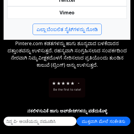
Twitter
Vimeo
ಎಲ್ಲಾ ಬೆಂಬಲಿತ ಸೈಟ್‌ಗಳನ್ನು ನೋಡಿ
Pintere.com ಕಡತಗಳನ್ನು ಹಾಗು ಶೂನ್ಯವಾದ ಬಳಕೆದಾರನ
ದತ್ತಾಂಶವನ್ನು ಉಳಿಸುತ್ತದೆ. ರಹಸ್ಯವಾಗಿ ಸಂಗ್ರಹಿಸಲಾದ ಸಂಪರ್ಕದಿಂದ
ನೇರವಾಗಿ ನಿಮ್ಮ ವೀಕ್ಷಕದೊಳಗೆ ಸೇರಿಸಲಾದ ಪ್ರತಿಯೊಂದು ತುಂಡಿನ
ಕಾಲುವೆ (ಟ್ರಿಂಗ್) ಅನ್ನು ಉಳಿಸುತ್ತದೆ.
★
★
★
★
★
-
Be the first to rate!
ನಕಲಿಳಿಸುವಿಕೆ ಹಾಗು ಅಪ್‌ಡೇಟ್‌ಗಳನ್ನು ಪಡೆದುಕೊಳ್ಳಿ
ಮುಕ್ತವಾಗಿ ಮೇಲೆ ಸಂಕೇತಿಸು