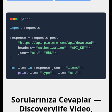
Python
import
 requests

response = requests.post(

"https://api.pintere.com/api/download"
,

    headers={
"Authorization"
: 
"API_KEY"
},

    json={
"url"
: 
"URL"
},

)

for
 item 
in
 response.json()[
"items"
]:

print
(item[
"type"
], item[
"url"
])
Sorularınıza Cevaplar —
Discoverylife Video,