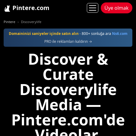
Pintere.com
Üye olmak
Pintere
Discoverylife
Domaininizi saniyeler içinde satın alın
- 800+ sonluğa ara
Ns6.com
PRO ile reklamları kaldırın →
Discover &
Curate
Discoverylife
Media —
Pintere.com'de
Videolar,