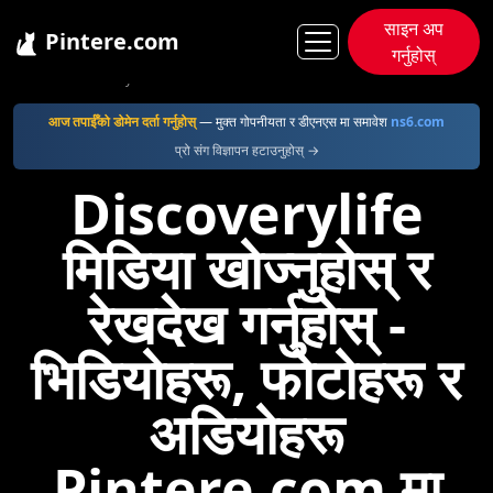
साइन अप
Pintere.com
गर्नुहोस्
Pintere
Discoverylife
आज तपाईँको डोमेन दर्ता गर्नुहोस्
— मुक्त गोपनीयता र डीएनएस मा समावेश
ns6.com
प्रो संग विज्ञापन हटाउनुहोस् →
Discoverylife
मिडिया खोज्नुहोस् र
रेखदेख गर्नुहोस् -
भिडियोहरू, फोटोहरू र
अडियोहरू
Pintere.com मा