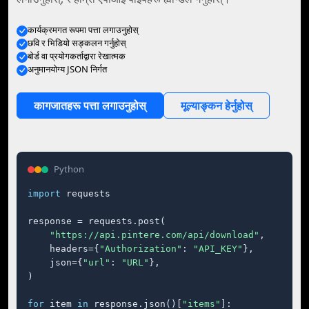
कार्यक्रमगत रूपमा पत्ता लगाउनुहोस्
छवि र भिडियो सङ्कलन गर्नुहोस्
बोर्ड वा प्रयोगकर्ताद्वारा रेखात्मक
अनुमानयोग्य JSON निर्गत
कागजातहरू पत्ता लगाउनुहोस्
मूल्याङ्कन हेर्नुहोस्
Python
import
 requests

response = requests.post(

"https://api.pintere.com/api/download"
,

    headers={
"Authorization"
: 
"API_KEY"
},

    json={
"url"
: 
"URL"
},

)

for
 item 
in
 response.json()[
"items"
]:
