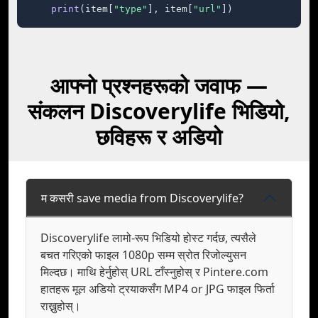
print
(item[
"type"
], item[
"url"
])
आफ्नो प्रश्नहरूको जवाफ —
संकलन Discoverylife भिडियो,
छविहरू र अडियो
म कसरी save media from Discoverylife?
Discoverylife लामो-रूप भिडियो होस्ट गर्दछ, त्यसैले
बचत गरिएको फाइल 1080p सम्म स्रोत रिजोल्युसन
मिल्दछ। माथि हेर्नुहोस् URL टाँस्नुहोस् र Pintere.com
हातहरू मूल अडियो ट्रयाकसँग MP4 or JPG फाइल फिर्ता
राख्नुहोस्।