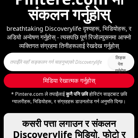
संकलन गर्नुहोस्
breathtaking Discoverylife दृश्यहरू, भिडियोहरू, र
अडियो अन्वेषण गर्नुहोस् - त्यसपछि पूर्ण रिजोल्युसनमा आफ्नो
व्यक्तिगत संग्रहमा तिनीहरूलाई रेखदेख गर्नुहोस्
लिङ्क
पेश
गर्नुहोस्
मिडिया रेखात्मक गर्नुहोस्
* Pintere.com ले तपाईंलाई
कुनै पनि छवि
होस्टिंग साइटबाट छवि
ग्यालरीहरू, भिडियोहरू, र संग्रहहरू डाउनलोड गर्न अनुमति दिन्छ।
कसरी पत्ता लगाउन र संकलन
Discoverylife भिडियो, फोटो र