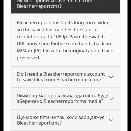
Як мені зробити save media from
Bleacherreportcms?
Bleacherreportcms hosts long-form video,
so the saved file matches the source
resolution up to 1080p. Paste the watch
URL above and Pintere.com hands back an
MP4 or JPG file with the original audio track
preserved.
Do I need a Bleacherreportcms account
to save files from Bleacherreportcms?
Який формат і роздільна здатність буде
збережено Bleacherreportcms media?
Що може піти не так, коли заощаджує
Bleacherreportcms?