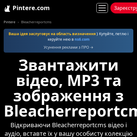
Pintere.com
Зареєстр
Pintere
Bleacherreportcms
Ваша ідея заслуговує на область визначення
} Купуйте, петлю і
керуйте нею в
ns6.com
Усунення реклами з ПРО →
Звантажити
відео, MP3 та
зображення з
Bleacherreportc
Відкриваючи Bleacherreportcms відео і
аудіо, вставте їх у вашу особисту колекцію