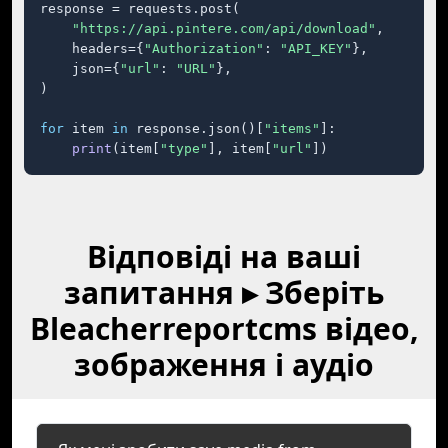
response = requests.post(

"https://api.pintere.com/api/download"
,

    headers={
"Authorization"
: 
"API_KEY"
},

    json={
"url"
: 
"URL"
},

)

for
 item 
in
 response.json()[
"items"
]:

print
(item[
"type"
], item[
"url"
])
Відповіді на ваші
запитання ▸ Зберіть
Bleacherreportcms відео,
зображення і аудіо