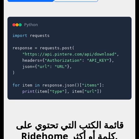
Python
import
 requests

response = requests.post(

"https://api.pintere.com/api/download"
,

    headers={
"Authorization"
: 
"API_KEY"
},

    json={
"url"
: 
"URL"
},

)

for
 item 
in
 response.json()[
"items"
]:

print
(item[
"type"
], item[
"url"
])
قائمة الكتب التي تحتوي على
Ridehome كلمة أو أكثر.