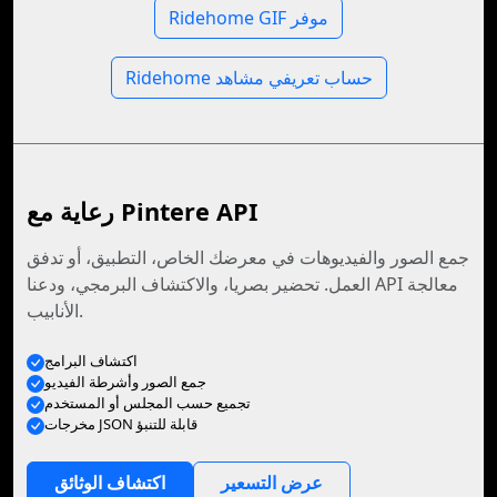
Ridehome GIF موفر
Ridehome حساب تعريفي مشاهد
رعاية مع Pintere API
جمع الصور والفيديوهات في معرضك الخاص، التطبيق، أو تدفق
العمل. تحضير بصريا، والاكتشاف البرمجي، ودعنا API معالجة
الأنابيب.
اكتشاف البرامج
جمع الصور وأشرطة الفيديو
تجميع حسب المجلس أو المستخدم
مخرجات JSON قابلة للتنبؤ
عرض التسعير
اكتشاف الوثائق