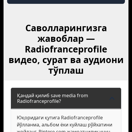
Саволларингизга
жавоблар —
Radiofranceprofile
видео, сурат ва аудиони
тўплаш
Қандай қилиб save media from
Radiofranceprofile?
Юқоридаги қутига Radiofranceprofile
йўлланма, альбом ёки куйлаш рўйхатини
жойланг. Pintere.com жамоатчилик учун