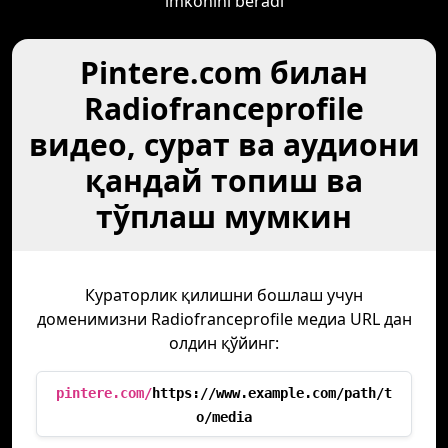
imkonini beradi
Pintere.com билан
Radiofranceprofile
видео, сурат ва аудиони
қандай топиш ва
тўплаш мумкин
Кураторлик қилишни бошлаш учун
доменимизни Radiofranceprofile медиа URL дан
олдин қўйинг:
pintere.com/
https://www.example.com/path/t
o/media