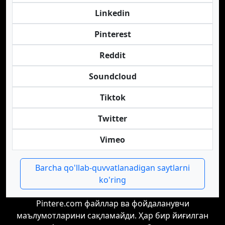
Linkedin
Pinterest
Reddit
Soundcloud
Tiktok
Twitter
Vimeo
Barcha qo'llab-quvvatlanadigan saytlarni
ko'ring
Pintere.com файллар ва фойдаланувчи
маълумотларини сақламайди. Ҳар бир йиғилган