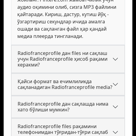
аудио оқимини олиб, сизга MP3 файлини
қайтаради. Кириш, дастур, кутиш йўқ -
ўзгартириш секундлар ичида амалга
ошади ва сақланган файл ҳар қандай
медиа плеерда тингланади.
Radiofranceprofile дан files ни сақлаш
учун Radiofranceprofile ҳисоб рақами
керакми?
Қайси формат ва ечимлиликда
сақланадиган Radiofranceprofile media?
Radiofranceprofile дан сақлашда нима
хато бўлиши мумкин?
Radiofranceprofile files рақамини
телефонимдан тўғридан-тўғри сақлаб