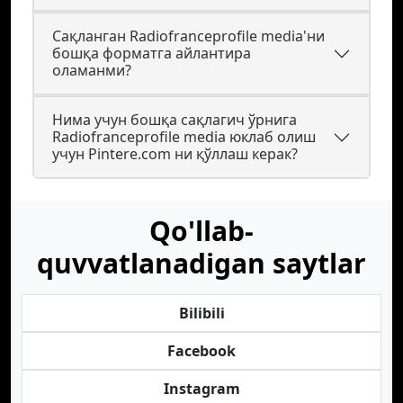
Сақланган Radiofranceprofile media'ни
бошқа форматга айлантира
оламанми?
Нима учун бошқа сақлагич ўрнига
Radiofranceprofile media юклаб олиш
учун Pintere.com ни қўллаш керак?
Qo'llab-
quvvatlanadigan saytlar
Bilibili
Facebook
Instagram