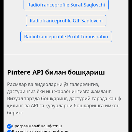
Radiofranceprofile Surat Saqlovchi
Radiofranceprofile GIF Saqlovchi
Radiofranceprofile Profil Tomoshabin
Pintere API билан бошқариш
Расмлар ва видеоларни ўз галереянгиз,
дастурингиз ёки иш жараёнингизга жамланг.
Визуал тарзда бошқаринг, дастурий тарзда кашф
қилинг ва API га қувурларни бошқаришга имкон
беринг.
Программавий кашф этиш
Расмлар ва видеоларни йиғиш