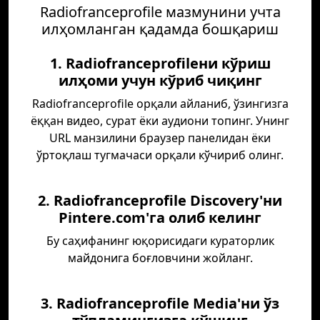
Radiofranceprofile мазмунини учта
илҳомланган қадамда бошқариш
1. Radiofranceprofileни кўриш
илҳоми учун кўриб чиқинг
Radiofranceprofile орқали айланиб, ўзингизга
ёққан видео, сурат ёки аудиони топинг. Унинг
URL манзилини браузер панелидан ёки
ўртоқлаш тугмачаси орқали кўчириб олинг.
2. Radiofranceprofile Discovery'ни
Pintere.com'га олиб келинг
Бу саҳифанинг юқорисидаги кураторлик
майдонига боғловчини жойланг.
3. Radiofranceprofile Media'ни ўз