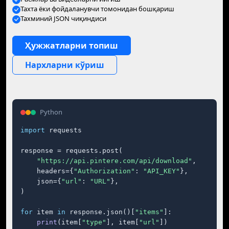
Тахта ёки фойдаланувчи томонидан бошқариш
Тахминий JSON чиқиндиси
Ҳужжатларни топиш
Нархларни кўриш
Python
import
 requests

response = requests.post(

"https://api.pintere.com/api/download"
,

    headers={
"Authorization"
: 
"API_KEY"
},

    json={
"url"
: 
"URL"
},

)

for
 item 
in
 response.json()[
"items"
]:

print
(item[
"type"
], item[
"url"
])