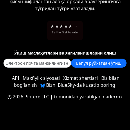
қисм шифрланган алоқа орқали браузерингизга
тўғридан-тўғри узатилади.
★
★
★
★
★
-
Be the first to rate!
Ўқиш маслаҳатлари ва янгиланишларни олиш
Бепул рўйхатдан ўтиш
API
Maxfiylik siyosati
Xizmat shartlari
Biz bilan
bog'lanish
Bizni BlueSky-da kuzatib boring
2026 Pintere LLC
| tomonidan yaratilgan
nadermx