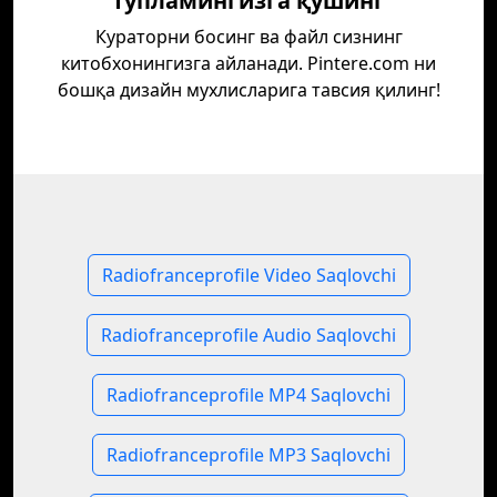
тўпламингизга қўшинг
Кураторни босинг ва файл сизнинг
китобхонингизга айланади. Pintere.com ни
бошқа дизайн мухлисларига тавсия қилинг!
Radiofranceprofile Video Saqlovchi
Radiofranceprofile Audio Saqlovchi
Radiofranceprofile MP4 Saqlovchi
Radiofranceprofile MP3 Saqlovchi