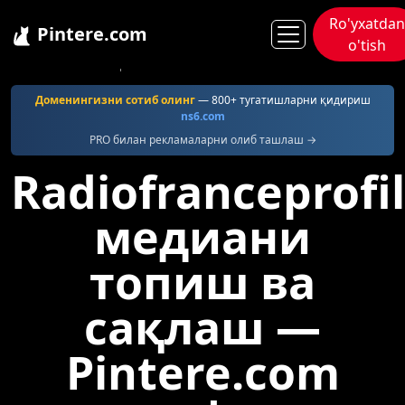
Ro'yxatdan
Pintere.com
o'tish
Pintere
Radiofranceprofile
Доменингизни сотиб олинг
— 800+ тугатишларни қидириш
ns6.com
PRO билан рекламаларни олиб ташлаш →
Radiofranceprofi
медиани
топиш ва
сақлаш —
Pintere.com