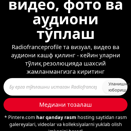
видео, фото ва
аудиони
тўплаш
Radiofranceprofile та визуал, видео ва
аудиони кашф қилинг - кейин уларни
тўлиқ резолюцияда шахсий
жамланмангизга киритинг
Уланишни
юбориш
Медиани тозалаш
* Pintere.com
har qanday rasm
hosting saytidan rasm
galereyalari, videolar va kolleksiyalarni yuklab olish