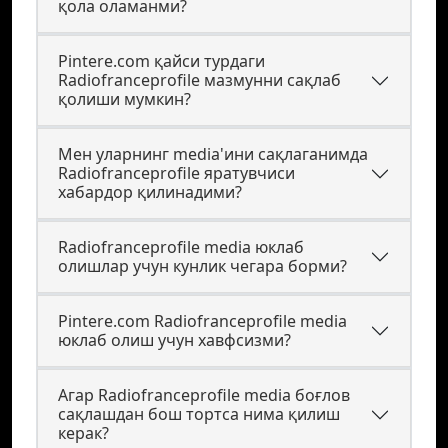
қола оламанми?
Pintere.com қайси турдаги
Radiofranceprofile мазмунни сақлаб
қолиши мумкин?
Мен уларнинг media'ини сақлаганимда
Radiofranceprofile яратувчиси
хабардор қилинадими?
Radiofranceprofile media юклаб
олишлар учун кунлик чегара борми?
Pintere.com Radiofranceprofile media
юклаб олиш учун хавфсизми?
Агар Radiofranceprofile media боғлов
сақлашдан бош тортса нима қилиш
керак?