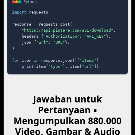
Python
import
 requests

response = requests.post(

"https://api.pintere.com/api/download"
,

    headers={
"Authorization"
: 
"API_KEY"
},

    json={
"url"
: 
"URL"
},

)

for
 item 
in
 response.json()[
"items"
]:

print
(item[
"type"
], item[
"url"
])
Jawaban untuk
Pertanyaan ▪
Mengumpulkan 880.000
Video, Gambar & Audio