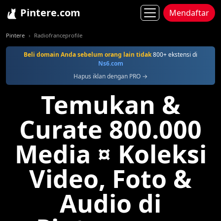
Pintere.com
Mendaftar
Pintere
Radiofranceprofile
Beli domain Anda sebelum orang lain tidak
800+ ekstensi di
Ns6.com
Hapus iklan dengan PRO →
Temukan &
Curate 800.000
Media ¤ Koleksi
Video, Foto &
Audio di