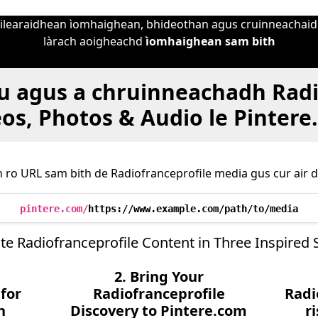
gailearaidhean ìomhaighean, bhideothan agus cruinneachai
làrach aoigheachd
ìomhaighean sam bith
tu agus a chruinneachadh Radi
os, Photos & Audio le Pinter
n ro URL sam bith de Radiofranceprofile media gus cur air d
pintere.com/
https://www.example.com/path/to/media
te Radiofranceprofile Content in Three Inspired 
2. Bring Your
for
Radiofranceprofile
Radi
n
Discovery to Pintere.com
r