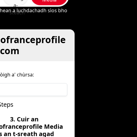
a-
dhean a luchdachadh sìos bho
steach
ofranceprofile
e.com
òigh a' chùrsa:
Steps
3. Cuir an
ofranceprofile Media
is an t-sreath agad