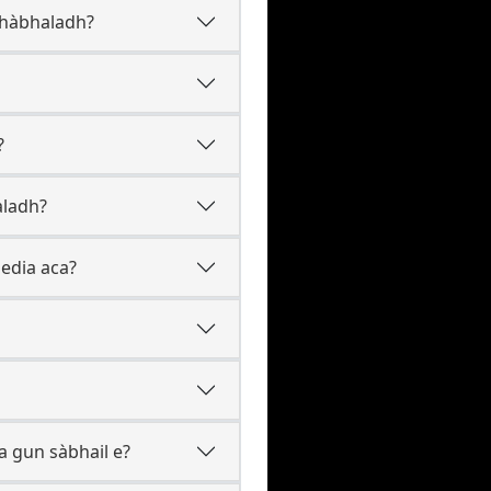
shàbhaladh?
?
aladh?
media aca?
 gun sàbhail e?