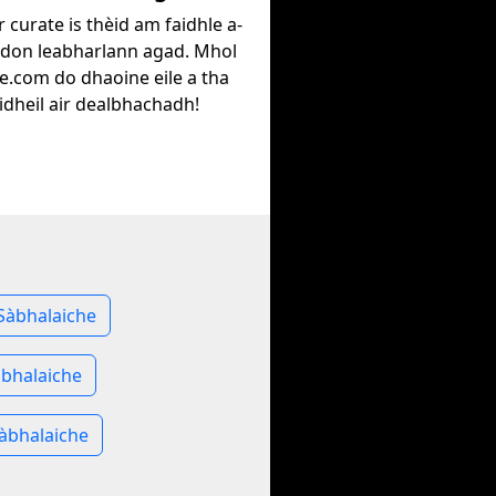
r curate is thèid am faidhle a-
 don leabharlann agad. Mhol
e.com do dhaoine eile a tha
idheil air dealbhachadh!
Sàbhalaiche
àbhalaiche
Sàbhalaiche