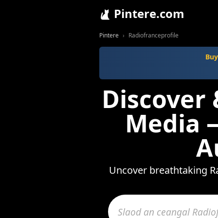
Pintere.com
Pintere
Radiofranceprofile
Buy
Discover 
Media —
A
Uncover breathtaking Ra