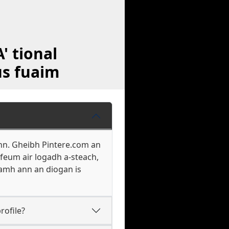
' tional
us fuaim
onn. Gheibh Pintere.com an
 feum air logadh a-steach,
namh ann an diogan is
rofile?