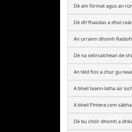
Dè am fòrmat agus an rùn 
Dè dh'fhaodas a dhol ceàr
An urrainn dhomh Radiofr
Dè na seòrsaichean de shu
An tèid fios a chur gu ne
A bheil teann-latha air l
A bheil Pintere.com sàbha
Dè bu chòir dhomh a dhèa