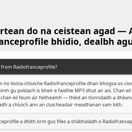
rtean do na ceistean agad — A
anceprofile bhidio, dealbh ag
 from Radiofranceprofile?
bam no liosta-chluiche Radiofranceprofile dhan bhogsa os ci
àimh gu poblach is bheir e faidhle MP3 dhut air ais. Chan eil
d, chan eil feum air feitheamh — thèid an tionndadh a dhèa
ladh a chluich ann an cluicheadair meadhanan sam bith.
ceprofile a dhìth orm gus files a shàbhaladh o Radiofrancep