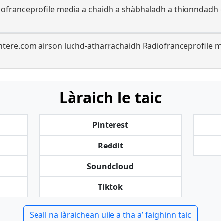
ofranceprofile media a chaidh a shàbhaladh a thionndadh 
ntere.com airson luchd-atharrachaidh Radiofranceprofile m
Làraich le taic
Pinterest
Reddit
Soundcloud
Tiktok
Seall na làraichean uile a tha a’ faighinn taic