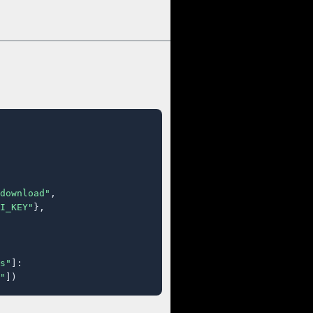
download"
,

I_KEY"
},

s"
]:

"
])