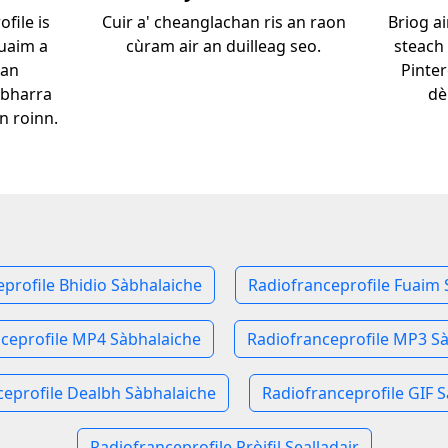
file is
Cuir a' cheanglachan ris an raon
Briog ai
fuaim a
cùram air an duilleag seo.
steach
èan
Pinter
 bharra
dè
n roinn.
profile Bhidio Sàbhalaiche
Radiofranceprofile Fuaim 
ceprofile MP4 Sàbhalaiche
Radiofranceprofile MP3 S
ceprofile Dealbh Sàbhalaiche
Radiofranceprofile GIF 
Radiofranceprofile Pròifil Sealladair