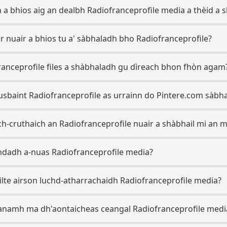
a bhios aig an dealbh Radiofranceprofile media a thèid a 
r nuair a bhios tu a' sàbhaladh bho Radiofranceprofile?
anceprofile files a shàbhaladh gu dìreach bhon fhòn agam
sbaint Radiofranceprofile as urrainn do Pintere.com sàbh
ach-cruthaich an Radiofranceprofile nuair a shàbhail mi an 
uchdadh a-nuas Radiofranceprofile media?
ilte airson luchd-atharrachaidh Radiofranceprofile media?
namh ma dh'aontaicheas ceangal Radiofranceprofile media