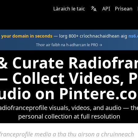
Làraich le taic
API
Prìsean
 your domain in seconds
— lorg 800+ crìochnachaidhean aig
ns6
Thoir air falbh na h-adharcan le PRO →
& Curate Radiofra
 Collect Videos, 
udio on Pintere.c
diofranceprofile visuals, videos, and audio — th
personal collection at full resolution