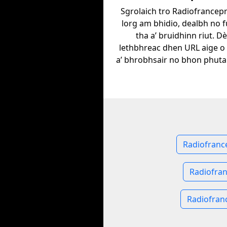
Sgrolaich tro Radiofrancepro
lorg am bhidio, dealbh no 
tha a’ bruidhinn riut. D
lethbhreac dhen URL aige o
a’ bhrobhsair no bhon phuta
Radiofrance
Radiofran
Radiofran