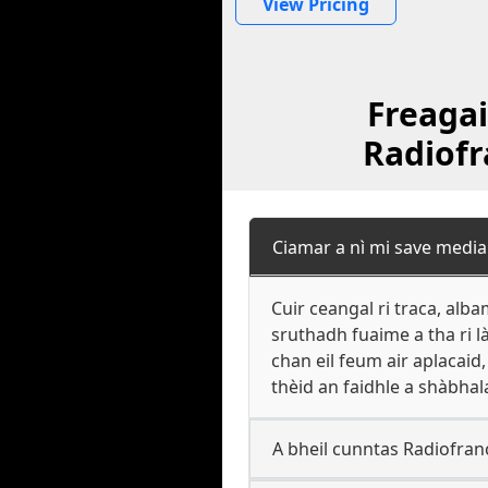
View Pricing
Freagai
Radiofr
Ciamar a nì mi save media
Cuir ceangal ri traca, al
sruthadh fuaime a tha ri l
chan eil feum air aplacai
thèid an faidhle a shàbha
A bheil cunntas Radiofran