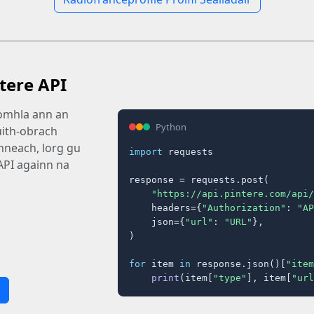
tere API
còmhla ann an
Python
uith-obrach
inneach, lorg gu
import
 requests

API againn na
response = requests.post(

"https://api.pintere.com/api/
    headers={
"Authorization"
: 
"AP
    json={
"url"
: 
"URL"
},

)

for
 item 
in
 response.json()[
"item
print
(item[
"type"
], item[
"url