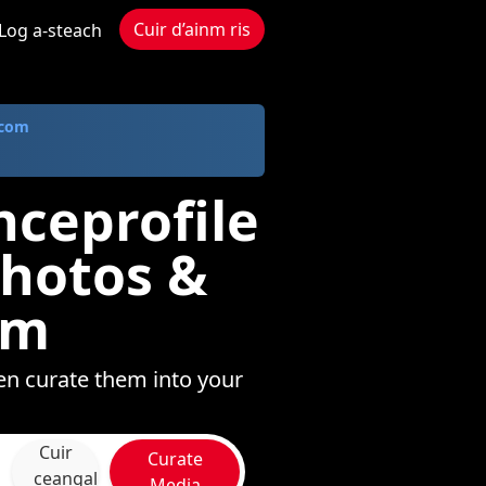
Cuir d’ainm ris
Log a-steach
.com
nceprofile
Photos &
om
en curate them into your
Cuir
Curate
ceangal
Media