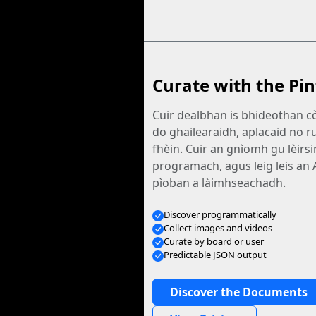
Curate with the Pin
Cuir dealbhan is bhideothan 
do ghailearaidh, aplacaid no r
fhèin. Cuir an gnìomh gu lèirs
programach, agus leig leis an 
pìoban a làimhseachadh.
Discover programmatically
Collect images and videos
Curate by board or user
Predictable JSON output
Discover the Documents