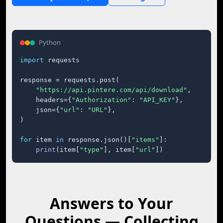
Python
import
 requests

response = requests.post(

"https://api.pintere.com/api/download"
,

    headers={
"Authorization"
: 
"API_KEY"
},

    json={
"url"
: 
"URL"
},

)

for
 item 
in
 response.json()[
"items"
]:

print
(item[
"type"
], item[
"url"
])
Answers to Your
Questions — Collecting