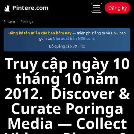
Pintere.com
Đăng ký
Pintere
Poringa
Đăng ký tên miền của bạn hôm nay
— miễn phí riêng tư và DNS bao
gồm tại
Nhà xuất bản NXB.com.
Bỏ quảng cáo với PRO
Truy cập ngày 10
tháng 10 năm
2012. Discover &
Curate Poringa
Media — Collect