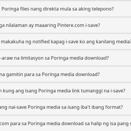
 Poringa files nang direkta mula sa aking telepono?
ga nilalaman ay maaaring Pintere.com i-save?
 makakuha ng notified kapag i-save ko ang kanilang media
-araw na limitasyon sa Poringa media download?
s na gamitin para sa Poringa media download?
 kung ang isang Poringa media link tumanggi na i-save?
ang nai-save Poringa media sa isang iba't ibang format?
.com para sa Poringa media download sa halip ng isa pang 