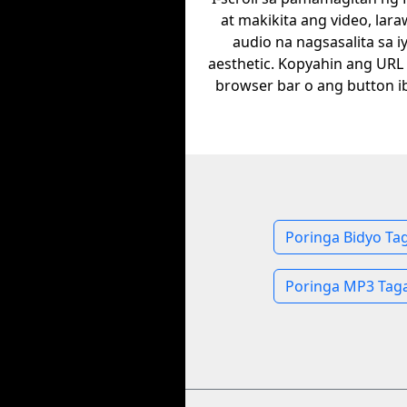
at makikita ang video, lara
audio na nagsasalita sa 
aesthetic. Kopyahin ang URL
browser bar o ang button i
Poringa Bidyo Ta
Poringa MP3 Taga