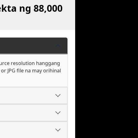
kta ng 88,000
ource resolution hanggang
r JPG file na may orihinal