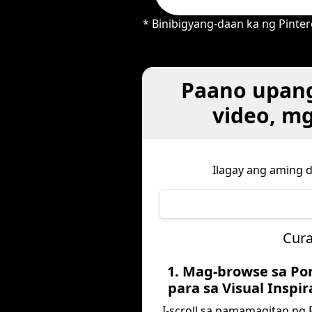
* Binibigyang-daan ka ng Pinte
Paano upan
video, m
Ilagay ang aming 
Cura
1. Mag-browse sa Po
para sa Visual Inspir
I-scroll sa pamamagitan ng 