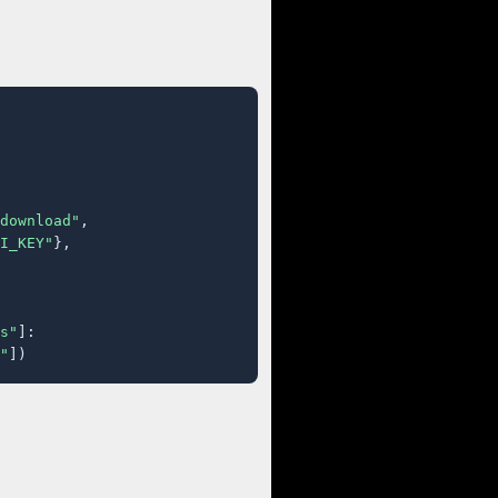
download"
,

I_KEY"
},

s"
]:

"
])