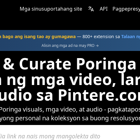
Mga sinusuportahang site
API
Pagpepres
n bago ang isang tao ay gumagawa
— 800+ extension sa
Talaan n
Alisin ang mga ad na may PRO →
 & Curate Poring
ng mga video, la
udio sa Pintere.c
ringa visuals, mga video, at audio - pagkatapos
iyong personal na koleksyon sa buong resolusyo