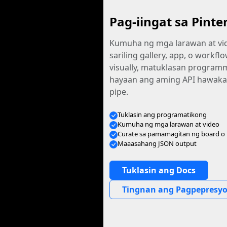
Pag-iingat sa Pinte
Kumuha ng mga larawan at vid
sariling gallery, app, o workfl
visually, matuklasan programma
hayaan ang aming API hawak
pipe.
Tuklasin ang programatikong
Kumuha ng mga larawan at video
Curate sa pamamagitan ng board o 
Maaasahang JSON output
Tuklasin ang Docs
Tingnan ang Pagpepresy