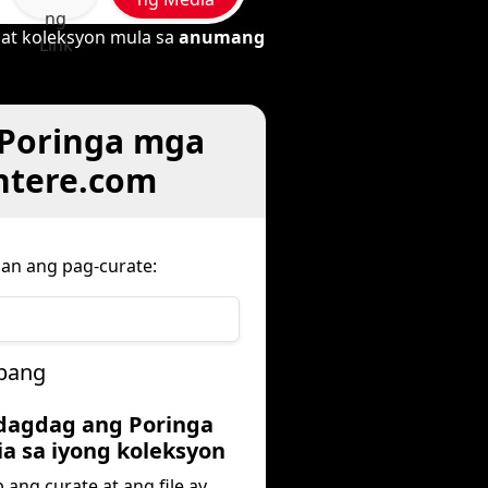
ng
 at koleksyon mula sa
anumang
Link
Poringa mga
ntere.com
an ang pag-curate:
kbang
Idagdag ang Poringa
a sa iyong koleksyon
p ang curate at ang file ay