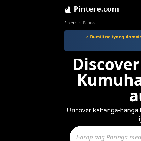
Pintere.com
Pintere
Poringa
> Bumili ng iyong domai
Discover
Kumuha 
a
Uncover kahanga-hanga Po