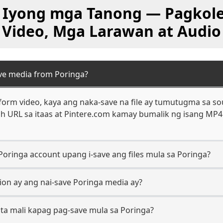
 Iyong mga Tanong — Pagkole
Video, Mga Larawan at Audio
ve media from Poringa?
orm video, kaya ang naka-save na file ay tumutugma sa s
ch URL sa itaas at Pintere.com kamay bumalik ng isang MP4 o
Poringa account upang i-save ang files mula sa Poringa?
ion ay ang nai-save Poringa media ay?
a mali kapag pag-save mula sa Poringa?