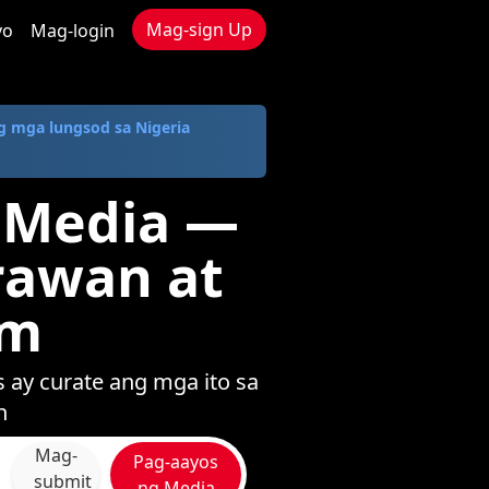
Mag-sign Up
yo
Mag-login
g mga lungsod sa Nigeria
a Media —
rawan at
om
 ay curate ang mga ito sa
n
Mag-
Pag-aayos
submit
ng Media