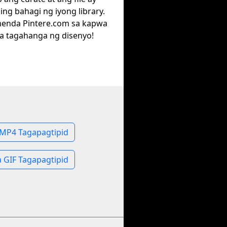
ng bahagi ng iyong library.
enda Pintere.com sa kapwa
 tagahanga ng disenyo!
 MP4 Tagapagtipid
 GIF Tagapagtipid