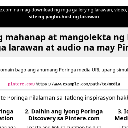
re.com na mag-download ng mga gallery ng larawan, video,
site ng pagho-host ng larawan
g mahanap at mangolekta ng 
ga larawan at audio na may Pi
domain bago ang anumang Poringa media URL upang simul
pintere.com/
https://www.example.com/path/to/media
te Poringa nilalaman sa Tatlong inspirasyon ha
ringa
2. Dalhin ang iyong Poringa
3. 
ation
Discovery sa Pintere.com
Medi
Poringa
I-paste ang link sa curation field sa
I-ta