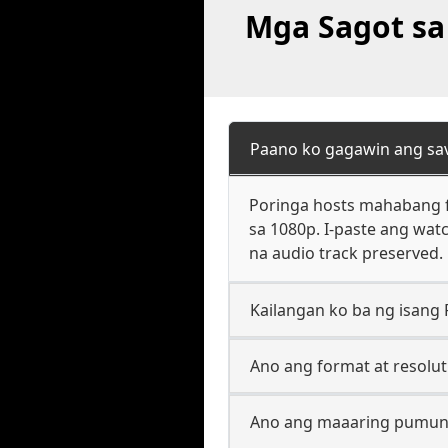
Mga Sagot sa
Paano ko gagawin ang sa
Poringa hosts mahabang f
sa 1080p. I-paste ang wat
na audio track preserved.
Kailangan ko ba ng isang 
Ano ang format at resolut
Ano ang maaaring pumunt