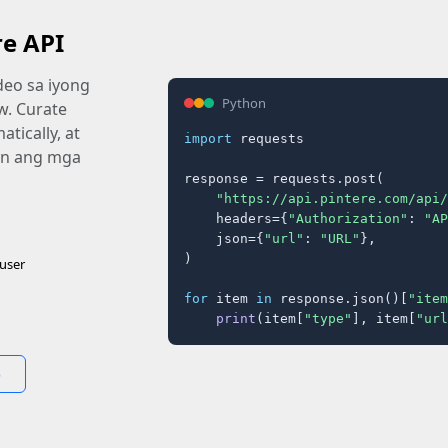
re API
eo sa iyong
Python
ow. Curate
tically, at
import
 requests

an ang mga
response = requests.post(

"https://api.pintere.com/api/
    headers={
"Authorization"
: 
"AP
    json={
"url"
: 
"URL"
},

)

user
for
 item 
in
 response.json()[
"item
print
(item[
"type"
], item[
"url
o