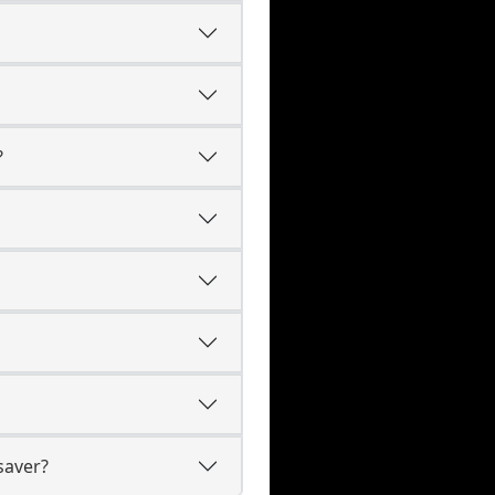
?
saver?