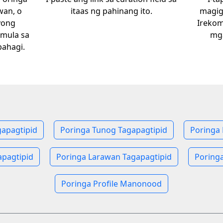
wan, o
itaas ng pahinang ito.
magigi
iyong
Irekom
 mula sa
mga
bahagi.
gapagtipid
Poringa Tunog Tagapagtipid
Poringa
pagtipid
Poringa Larawan Tagapagtipid
Poringa
Poringa Profile Manonood