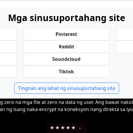
Mga sinusuportahang site
Pinterest
Reddit
Soundcloud
Tiktok
Tingnan ang lahat ng sinusuportahang site
g zero na mga file at zero na data ng user. Ang bawat nako
n ng isang naka-encrypt na koneksyon nang direkta sa iyo
★
★
★
★
★
-