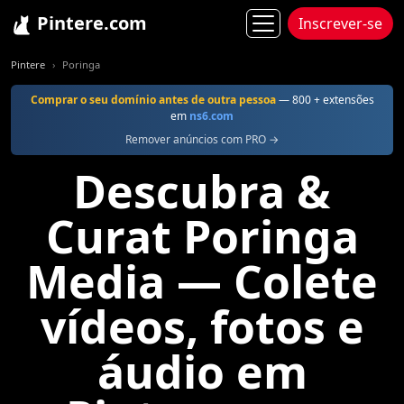
Pintere.com
Inscrever-se
Pintere
Poringa
Comprar o seu domínio antes de outra pessoa
— 800 + extensões
em
ns6.com
Remover anúncios com PRO →
Descubra &
Curat Poringa
Media — Colete
vídeos, fotos e
áudio em