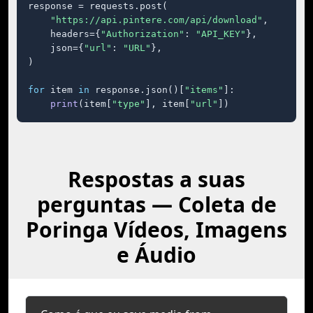
response = requests.post(

"https://api.pintere.com/api/download"
,

    headers={
"Authorization"
: 
"API_KEY"
},

    json={
"url"
: 
"URL"
},

)

for
 item 
in
 response.json()[
"items"
]:

print
(item[
"type"
], item[
"url"
])
Respostas a suas
perguntas — Coleta de
Poringa Vídeos, Imagens
e Áudio