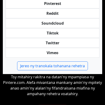
Pinterest
Reddit
Soundcloud
Tiktok
Twitter
Vimeo
Jereo ny tranokala tohanana rehetra
Tsy mitahiry rakitra na datan'ny mpampiasa ny
Pintere.com. Alefa mivantana mankany amin'ny mpitety
anao amin'ny alalan'ny fifandraisana miafina ny
ampahany rehetra voatahiry.