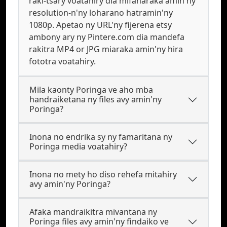
raki-tsary voatahiry dia mifanaraka amin'ny
resolution-n'ny loharano hatramin'ny
1080p. Apetao ny URL'ny fijerena etsy
ambony ary ny Pintere.com dia mandefa
rakitra MP4 or JPG miaraka amin'ny hira
fototra voatahiry.
Mila kaonty Poringa ve aho mba
handraiketana ny files avy amin'ny
Poringa?
Inona no endrika sy ny famaritana ny
Poringa media voatahiry?
Inona no mety ho diso rehefa mitahiry
avy amin'ny Poringa?
Afaka mandraikitra mivantana ny
Poringa files avy amin'ny findaiko ve