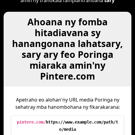
amin'ny tranokala fampiantranoana
sary
Ahoana ny fomba
hitadiavana sy
hanangonana lahatsary,
sary ary feo Poringa
miaraka amin'ny
Pintere.com
Apetraho eo alohan'ny URL media Poringa ny
sehatray mba hanombohana ny fikarakarana:
pintere.com/
https://www.example.com/path/t
o/media