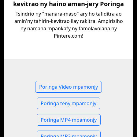
kevitrao ny haino aman-jery Poringa
Tsindrio ny "manara-maso" ary ho tafiditra ao
amin'ny tahirin-kevitrao ilay rakitra. Ampirisiho
ny namana mpankafy ny famolavolana ny
Pintere.com!
Poringa Video mpamonjy
Poringa teny mpamonjy
Poringa MP4 mpamonjy
Poringa MP3 mpamonjy