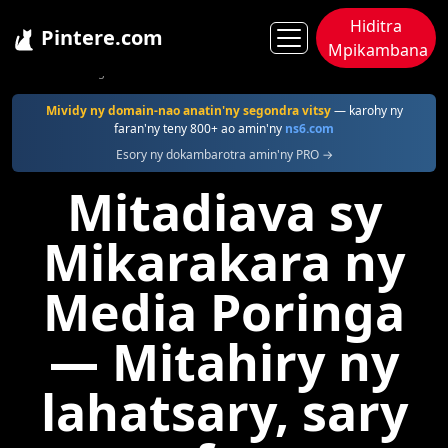
Hiditra
Pintere.com
Mpikambana
Pintere
Poringa
Mividy ny domain-nao anatin'ny segondra vitsy
— karohy ny
faran'ny teny 800+ ao amin'ny
ns6.com
Esory ny dokambarotra amin'ny PRO →
Mitadiava sy
Mikarakara ny
Media Poringa
— Mitahiry ny
lahatsary, sary