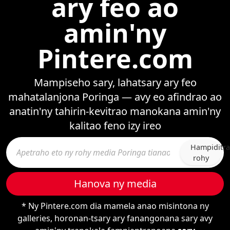
ary feo ao
amin'ny
Pintere.com
Mampiseho sary, lahatsary ary feo
mahatalanjona Poringa — avy eo afindrao ao
anatin'ny tahirin-kevitrao manokana amin'ny
kalitao feno izy ireo
Hampiditra
rohy
Hanova ny media
* Ny Pintere.com dia mamela anao misintona ny
galleries, horonan-tsary ary fanangonana sary avy