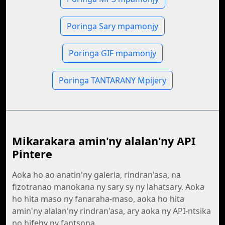
Poringa Sary mpamonjy
Poringa GIF mpamonjy
Poringa TANTARANY Mpijery
Mikarakara amin'ny alalan'ny API
Pintere
Aoka ho ao anatin'ny galeria, rindran'asa, na
fizotranao manokana ny sary sy ny lahatsary. Aoka
ho hita maso ny fanaraha-maso, aoka ho hita
amin'ny alalan'ny rindran'asa, ary aoka ny API-ntsika
no hifehy ny fantsona.