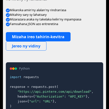
Mikaroka amin'ny alalan'ny rindran'asa
Mitahiry sary sy lahatsary
Mizarazara araka ny takelaka kelin'ny mpampiasa
Famoahana JSON azo eritreretina
Mizaha ireo tahirin-kevitra
Jereo ny vidiny
Python
import
 requests

response = requests.post(

"https://api.pintere.com/api/download"
,

    headers={
"Authorization"
: 
"API_KEY"
},

    json={
"url"
: 
"URL"
},

)
