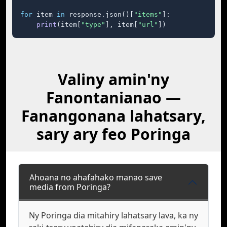
for
 item 
in
 response.json()[
"items"
]:

print
(item[
"type"
], item[
"url"
])
Valiny amin'ny
Fanontanianao —
Fanangonana lahatsary,
sary ary feo Poringa
Ahoana no ahafahako manao save
media from Poringa?
Ny Poringa dia mitahiry lahatsary lava, ka ny