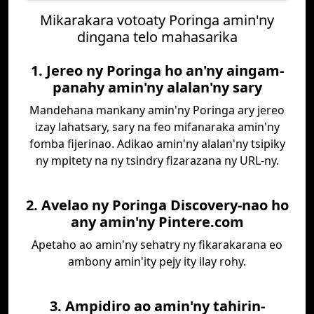
Mikarakara votoaty Poringa amin'ny
dingana telo mahasarika
1. Jereo ny Poringa ho an'ny aingam-
panahy amin'ny alalan'ny sary
Mandehana mankany amin'ny Poringa ary jereo
izay lahatsary, sary na feo mifanaraka amin'ny
fomba fijerinao. Adikao amin'ny alalan'ny tsipiky
ny mpitety na ny tsindry fizarazana ny URL-ny.
2. Avelao ny Poringa Discovery-nao ho
any amin'ny Pintere.com
Apetaho ao amin'ny sehatry ny fikarakarana eo
ambony amin'ity pejy ity ilay rohy.
3. Ampidiro ao amin'ny tahirin-