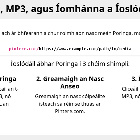
, MP3, agus Íomhánna a Íosló
rt ach ár bhfearann a chur roimh aon nasc meán Poringa, ma
pintere.com/
https://www.example.com/path/to/media
Íoslódáil ábhar Poringa i 3 chéim shimplí:
oringa
2. Greamaigh an Nasc
3.
Anseo
ail an t-
Cliceáil
3, nó
Greamaigh an nasc cóipeáilte
MP3, nó
L an
isteach sa réimse thuas ar
Pintere.com.