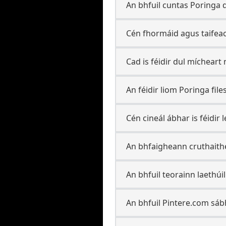
An bhfuil cuntas Poringa d
Cén fhormáid agus taifeac
Cad is féidir dul mícheart
An féidir liom Poringa fil
Cén cineál ábhar is féidir 
An bhfaigheann cruthaith
An bhfuil teorainn laethúi
An bhfuil Pintere.com sáb