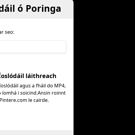
dáil ó Poringa
r seo:
 Íoslódáil láithreach
 íoslódáil agus a fháil do MP4,
 íomhá i soicind.Ansin roinnt
Pintere.com le cairde.