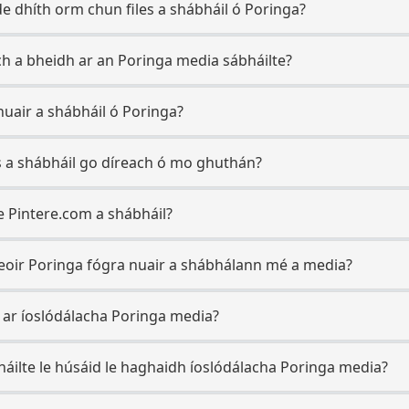
e dhíth orm chun files a shábháil ó Poringa?
h a bheidh ar an Poringa media sábháilte?
 nuair a shábháil ó Poringa?
es a shábháil go díreach ó mo ghuthán?
le Pintere.com a shábháil?
eoir Poringa fógra nuair a shábhálann mé a media?
l ar íoslódálacha Poringa media?
háilte le húsáid le haghaidh íoslódálacha Poringa media?