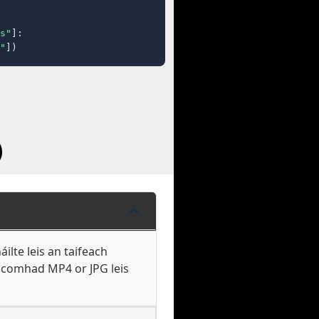
s"
]:

"
])
)
lte leis an taifeach
s comhad MP4 or JPG leis