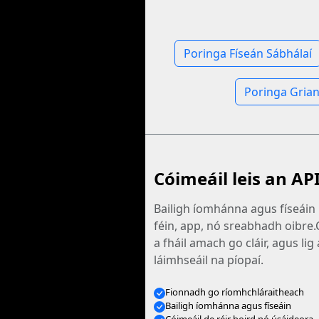
Poringa Físeán Sábhálaí
Poringa Grian
Cóimeáil leis an AP
Bailigh íomhánna agus físeáin 
féin, app, nó sreabhadh oibre.
a fháil amach go cláir, agus lig 
láimhseáil na píopaí.
Fionnadh go ríomhchláraitheach
Bailigh íomhánna agus físeáin