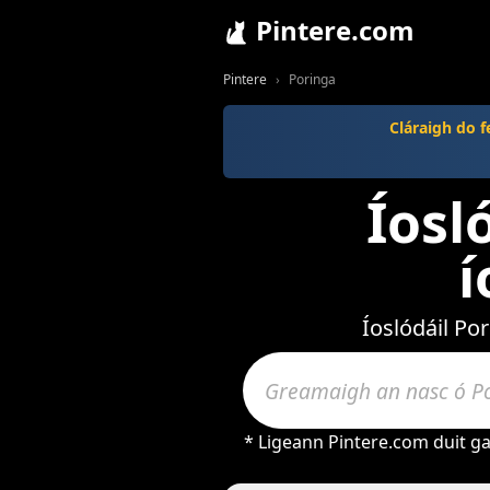
Pintere.com
Pintere
Poringa
Cláraigh do f
Íosl
í
Íoslódáil Po
* Ligeann Pintere.com duit gai