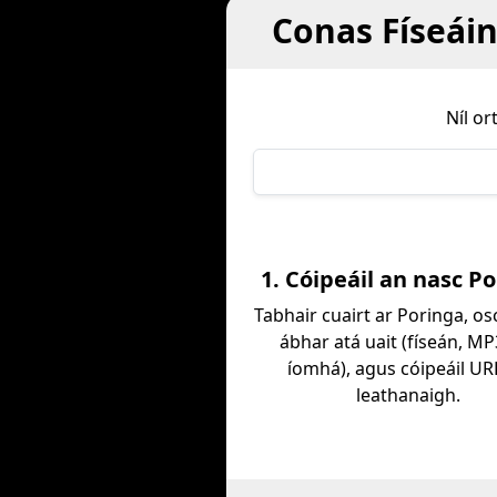
Conas Físeáin
Níl o
1. Cóipeáil an nasc P
Tabhair cuairt ar Poringa, osc
ábhar atá uait (físeán, MP
íomhá), agus cóipeáil UR
leathanaigh.