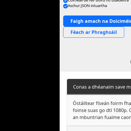
Cóimeáil de réir boird nó úsáideora
Aschur JSON intuartha
Faigh amach na Doiciméi
Féach ar Phraghsáil
Conas a dhéanaim save m
Óstáiltear físeán foirm f
foinse suas go dtí 1080p.
an mbuntrian fuaime cao