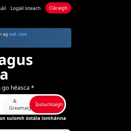
Cláraigh
áil
Logáil isteach
mh ag
ns6. com
 agus
ga
a go héasca *
&
Íosluchtaigh
Greamaigh
on suíomh óstála íomhánna