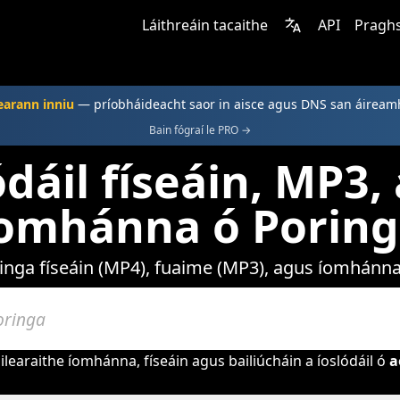
Láithreáin tacaithe
API
Praghs
earann inniu
— príobháideacht saor in aisce agus DNS san áirea
Bain fógraí le PRO →
ódáil físeáin, MP3,
omhánna ó Porin
ringa físeáin (MP4), fuaime (MP3), agus íomhánn
learaithe íomhánna, físeáin agus bailiúcháin a íoslódáil ó
a