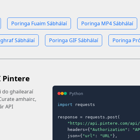
Poringa Fuaim Sábhálaí
Poringa MP4 Sábhálaí
ghraf Sábhálaí
Poringa GIF Sábhálaí
Poringa Pró
I Pintere
i do ghailearaí
Python
Curate amhairc,
import
 requests

ár API
response = requests.post(

"https://api.pintere.com/api/
    headers={
"Authorization"
: 
"AP
    json={
"url"
: 
"URL"
},
