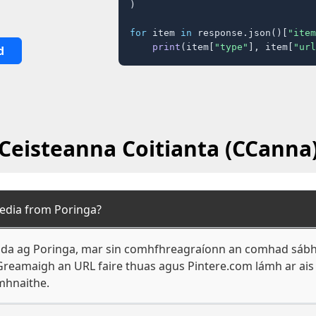
)

for
 item 
in
 response.json()[
"item
print
(item[
"type"
], item[
"url
d
Ceisteanna Coitianta (CCanna
edia from Poringa?
hada ag Poringa, mar sin comhfhreagraíonn an comhad sábhái
 Greamaigh an URL faire thuas agus Pintere.com lámh ar ai
mhnaithe.