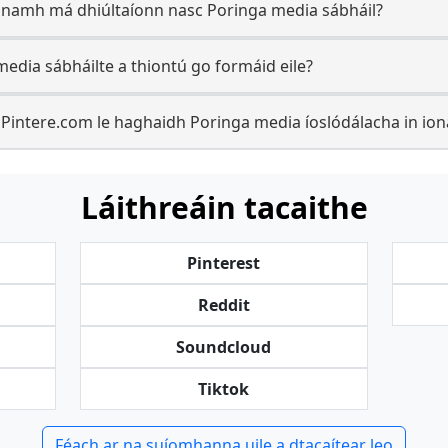
namh má dhiúltaíonn nasc Poringa media sábháil?
media sábháilte a thiontú go formáid eile?
 Pintere.com le haghaidh Poringa media íoslódálacha in iona
Láithreáin tacaithe
Pinterest
Reddit
Soundcloud
Tiktok
Féach ar na suíomhanna uile a dtacaítear leo