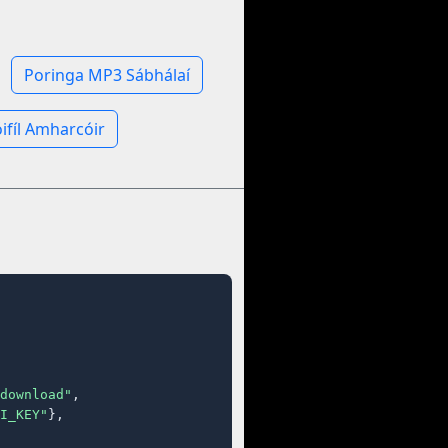
Poringa MP3 Sábhálaí
ifíl Amharcóir
download"
,

I_KEY"
},
