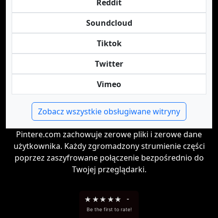
Reddit
Soundcloud
Tiktok
Twitter
Vimeo
Zobacz wszystkie obsługiwane witryny
Pintere.com zachowuje zerowe pliki i zerowe dane
użytkownika. Każdy zgromadzony strumienie części
poprzez zaszyfrowane połączenie bezpośrednio do
Twojej przeglądarki.
★
★
★
★
★
-
Be the first to rate!