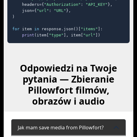
    headers={
"Authorization"
: 
"API_KEY"
},

    json={
"url"
: 
"URL"
},

)

for
 item 
in
 response.json()[
"items"
]:

print
(item[
"type"
], item[
"url"
])
Odpowiedzi na Twoje
pytania — Zbieranie
Pillowfort filmów,
obrazów i audio
Jak mam save media from Pillowfort?