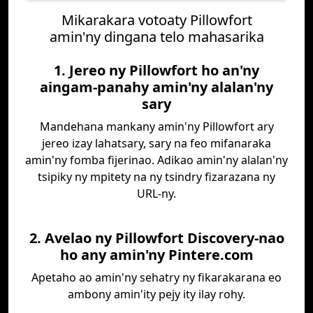
Mikarakara votoaty Pillowfort
amin'ny dingana telo mahasarika
1. Jereo ny Pillowfort ho an'ny
aingam-panahy amin'ny alalan'ny
sary
Mandehana mankany amin'ny Pillowfort ary
jereo izay lahatsary, sary na feo mifanaraka
amin'ny fomba fijerinao. Adikao amin'ny alalan'ny
tsipiky ny mpitety na ny tsindry fizarazana ny
URL-ny.
2. Avelao ny Pillowfort Discovery-nao
ho any amin'ny Pintere.com
Apetaho ao amin'ny sehatry ny fikarakarana eo
ambony amin'ity pejy ity ilay rohy.