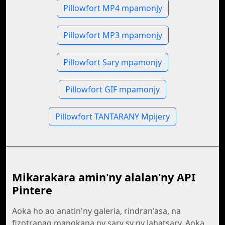
Pillowfort MP4 mpamonjy
Pillowfort MP3 mpamonjy
Pillowfort Sary mpamonjy
Pillowfort GIF mpamonjy
Pillowfort TANTARANY Mpijery
Mikarakara amin'ny alalan'ny API
Pintere
Aoka ho ao anatin'ny galeria, rindran'asa, na
fizotranao manokana ny sary sy ny lahatsary. Aoka