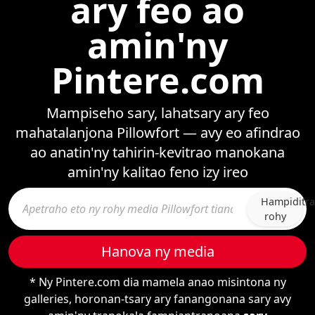
ary feo ao
amin'ny
Pintere.com
Mampiseho sary, lahatsary ary feo
mahatalanjona Pillowfort — avy eo afindrao
ao anatin'ny tahirin-kevitrao manokana
amin'ny kalitao feno izy ireo
Hampiditra
rohy
Hanova ny media
* Ny Pintere.com dia mamela anao misintona ny
galleries, horonan-tsary ary fanangonana sary avy