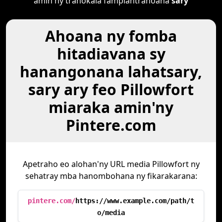
amin'ny tranokala fampiantranoana
sary
Ahoana ny fomba
hitadiavana sy
hanangonana lahatsary,
sary ary feo Pillowfort
miaraka amin'ny
Pintere.com
Apetraho eo alohan'ny URL media Pillowfort ny
sehatray mba hanombohana ny fikarakarana:
pintere.com/
https://www.example.com/path/t
o/media