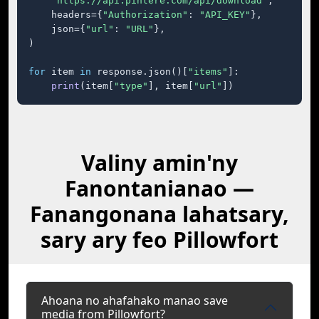
"https://api.pintere.com/api/download"
,

    headers={
"Authorization"
: 
"API_KEY"
},

    json={
"url"
: 
"URL"
},

)

for
 item 
in
 response.json()[
"items"
]:

print
(item[
"type"
], item[
"url"
])
Valiny amin'ny
Fanontanianao —
Fanangonana lahatsary,
sary ary feo Pillowfort
Ahoana no ahafahako manao save
media from Pillowfort?