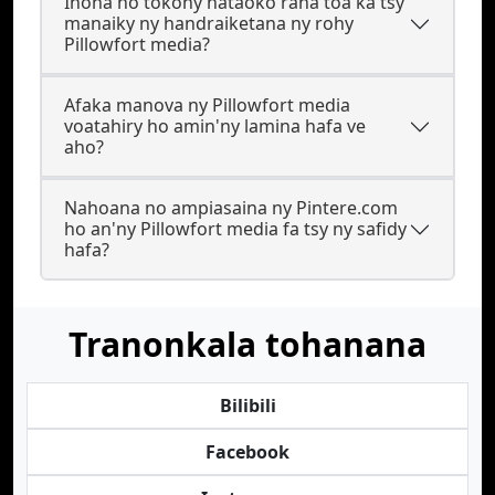
Inona no tokony hataoko raha toa ka tsy
manaiky ny handraiketana ny rohy
Pillowfort media?
Afaka manova ny Pillowfort media
voatahiry ho amin'ny lamina hafa ve
aho?
Nahoana no ampiasaina ny Pintere.com
ho an'ny Pillowfort media fa tsy ny safidy
hafa?
Tranonkala tohanana
Bilibili
Facebook