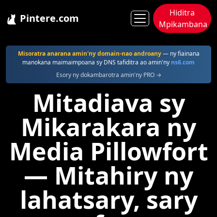
Hiditra
Pintere.com
Mpikambana
Pintere
Pillowfort
Misoratra anarana amin'ny domain-nao androany
— ny fiainana
manokana maimaimpoana sy DNS tafiditra ao amin'ny
ns6.com
Esory ny dokambarotra amin'ny PRO →
Mitadiava sy
Mikarakara ny
Media Pillowfort
— Mitahiry ny
lahatsary, sary