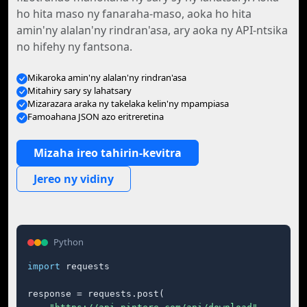
ho hita maso ny fanaraha-maso, aoka ho hita
amin'ny alalan'ny rindran'asa, ary aoka ny API-ntsika
no hifehy ny fantsona.
Mikaroka amin'ny alalan'ny rindran'asa
Mitahiry sary sy lahatsary
Mizarazara araka ny takelaka kelin'ny mpampiasa
Famoahana JSON azo eritreretina
Mizaha ireo tahirin-kevitra
Jereo ny vidiny
Python
import
 requests

response = requests.post(
