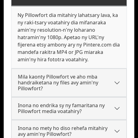
Ny Pillowfort dia mitahiry lahatsary lava, ka
ny raki-tsary voatahiry dia mifanaraka
amin'ny resolution-n'ny loharano
hatramin'ny 1080p. Apetao ny URL'ny
fijerena etsy ambony ary ny Pintere.com dia
mandefa rakitra MP4 or JPG miaraka
amin'ny hira fototra voatahiry.
Mila kaonty Pillowfort ve aho mba
handraiketana ny files avy amin'ny
Pillowfort?
Inona no endrika sy ny famaritana ny
Pillowfort media voatahiry?
Inona no mety ho diso rehefa mitahiry
avy amin'ny Pillowfort?