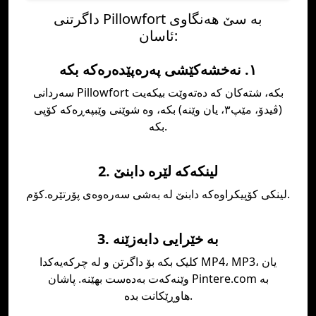
داگرتنی Pillowfort بە سێ هەنگاوی
ئاسان:
١. نەخشەکێشی پەرەپێدەرەکە بکە
سەردانی Pillowfort بکە، شتەکان کە دەتەوێت بیکەیت
(ڤیدۆ، مێپ٣، یان وێنە) بکە، وە شوێنی وێبپەڕەکە کۆپی
بکە.
2. لینکەکە لێرە دابنێ
لینکی کۆپیکراوەکە دابنێ لە بەشی سەرەوەی پۆرتێرە.کۆم.
3. بە خێرایی دابەزێنە
کلیک بکە بۆ داگرتن و لە چرکەیەکدا MP4، MP3، یان
وێنەکەت بەدەست بهێنە. پاشان Pintere.com بە
هاوڕێکانت بدە.