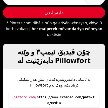
دابەزاندن
* Pintere.com dihêle hûn galeriyên wêneyan, vîdyo û
berhevokan ji
her malperek mêvandariya wêneyan
dakêşin
چۆن ڤیدیۆ، ئیمپ٣ و وێنە
دابەزێنیت لە Pillowfort
بە ئاسانی دامەزرێنەرەکەمان پێش هەر لینکێکی
Pillowfort زیاد بکە، وەک ئەم:
pintere.com/
https://www.example.com/path/t
o/media