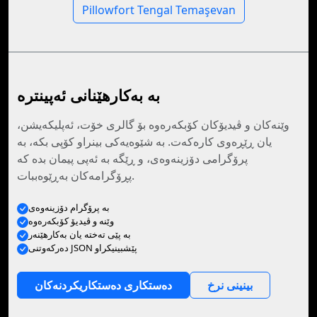
Pillowfort Tengal Temaşevan
بە بەکارهێنانی ئەپینترە
وێنەکان و ڤیدیۆکان کۆبکەرەوە بۆ گالری خۆت، ئەپلیکەیشن،
یان ڕێڕەوی کارەکەت. بە شێوەیەکی بینراو کۆپی بکە، بە
پرۆگرامی دۆزینەوەی، و ڕێگە بە ئەپی پیمان بدە کە
پڕۆگرامەکان بەڕێوەببات.
بە پرۆگرام دۆزینەوەی
وێنە و ڤیدیۆ کۆبکەرەوە
بە پێی تەختە یان بەکارهێنەر
دەرکەوتنی JSON پێشبینیکراو
بینینی نرخ
دەستکاری دەستکاریکردنەکان