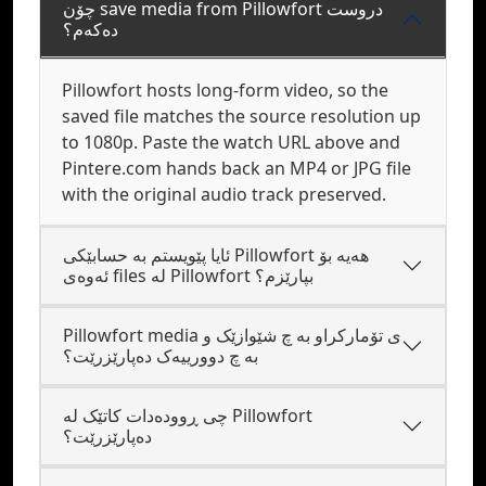
چۆن save media from Pillowfort دروست
دەکەم؟
Pillowfort hosts long-form video, so the
saved file matches the source resolution up
to 1080p. Paste the watch URL above and
Pintere.com hands back an MP4 or JPG file
with the original audio track preserved.
ئایا پێویستم بە حسابێکی Pillowfort هەیە بۆ
ئەوەی files لە Pillowfort بپارێزم؟
Pillowfort media ی تۆمارکراو بە چ شێوازێک و
بە چ دوورییەک دەپارێزرێت؟
چی ڕوودەدات کاتێک لە Pillowfort
دەپارێزرێت؟