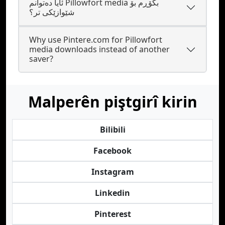
ئایا دەتوانم Pillowfort media بگۆڕم بۆ
شێوازێکی تر؟
Why use Pintere.com for Pillowfort
media downloads instead of another
saver?
Malperên piştgirî kirin
Bilibili
Facebook
Instagram
Linkedin
Pinterest