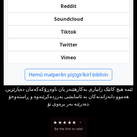
Reddit
Soundcloud
Tiktok
Twitter
Vimeo
Hemû malperên piştgirîkirî bibînin
ئێمە هیچ کاتێک زانیاری بەکارهێنەر یان ناوەڕۆکەکەمان دەپارێزین.
هەموو دابەزاندنەکان بە ئاسایشی بەرزدەکرێنەوە و ڕاستەوخۆ
دەدرێتە بەر برەوی تۆ.
★
★
★
★
★
-
Be the first to rate!