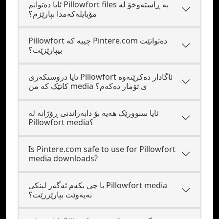
ئایا دەتوانم Pillowfort files بە ڕاستەوخۆ لە
مۆبایلەکەمدا بپارێزم؟
Pillowfort چییە کە Pintere.com دەتوانێت
بیپارێزێت؟
ئایا دروستکەری Pillowfort ئاگادار دەکرێتەوە
کاتێک کە من media ی تۆمار دەکەم؟
ئایا سنوورێک هەیە بۆ دابەزاندنی ڕۆژانە لە
Pillowfort media؟
Is Pintere.com safe to use for Pillowfort
media downloads?
با چی بکەم ئەگەر لینکی Pillowfort media
نەیەوێت بپارێزرێت؟