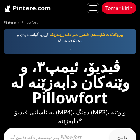
Pintere.com
Tomar kirin
Pintere
Pillowfort
بیرۆکەکەت شایستەی دامەزراندنی دامەزرێنەرێکە
کڕین، گواستنەوەی و
.
بەڕێوەبردنی لە
.
ڤیدیۆ، ئیمپ٣، و
وێنەکان دابەزێنە لە
Pillowfort
بە ئاسانی ڤیدیۆ (MP4)، دەنگ (MP3)، و وێنە
دابەزێنە*
دابنێ