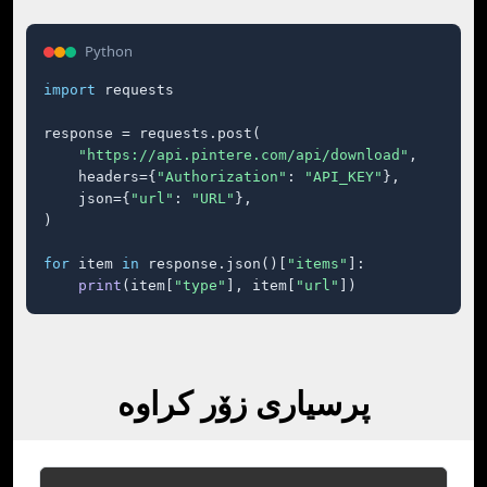
Python
import
 requests

response = requests.post(

"https://api.pintere.com/api/download"
,

    headers={
"Authorization"
: 
"API_KEY"
},

    json={
"url"
: 
"URL"
},

)

for
 item 
in
 response.json()[
"items"
]:

print
(item[
"type"
], item[
"url"
])
پرسیاری زۆر کراوە