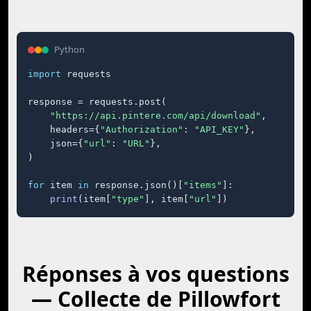
Python
import
 requests

response = requests.post(

"https://api.pintere.com/api/download"
,

    headers={
"Authorization"
: 
"API_KEY"
},

    json={
"url"
: 
"URL"
},

)

for
 item 
in
 response.json()[
"items"
]:

print
(item[
"type"
], item[
"url"
])
Réponses à vos questions
— Collecte de Pillowfort