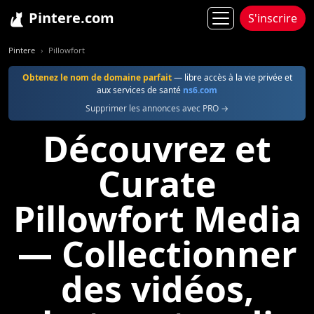
Pintere.com
S'inscrire
Pintere
Pillowfort
Obtenez le nom de domaine parfait
— libre accès à la vie privée et
aux services de santé
ns6.com
Supprimer les annonces avec PRO →
Découvrez et
Curate
Pillowfort Media
— Collectionner
des vidéos,