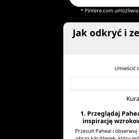
* Pintere.com umożliwia 
Jak odkryć i z
Umieścić 
Kura
1. Przeglądaj Pahea
inspirację wzrok
Przesuń Paheal i obserwuj 
obraz lub dźwięk, który m