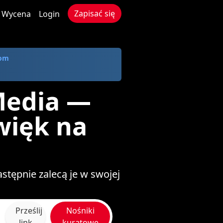
Zapisać się
Wycena
Login
com
Media —
źwięk na
stępnie zalecą je w swojej
Prześlij
Nośniki
link
kuratowe