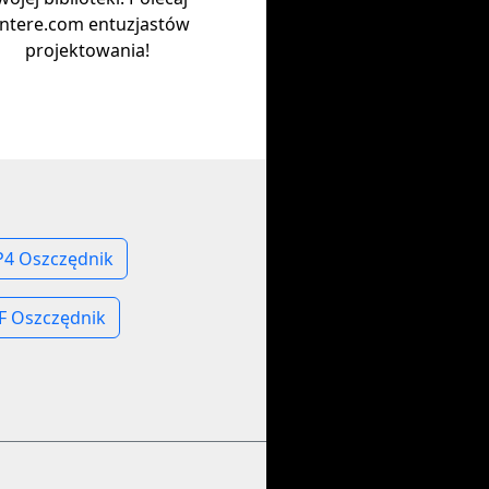
intere.com entuzjastów
projektowania!
P4 Oszczędnik
F Oszczędnik