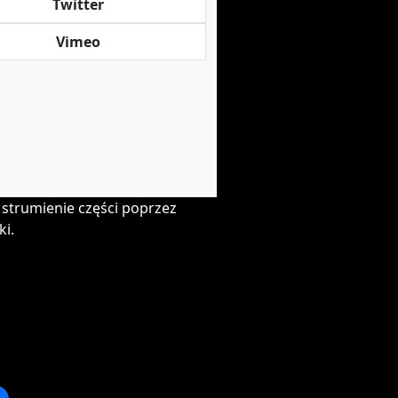
Twitter
Vimeo
strumienie części poprzez
i.