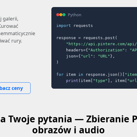
Python
 galerii,
 Kurować
import
 requests

emmaticycznie
response = requests.post(

iwać rury.
"https://api.pintere.com/api/
    headers={
"Authorization"
: 
"AP
    json={
"url"
: 
"URL"
},

)

for
 item 
in
 response.json()[
"item
print
(item[
"type"
], item[
"url
bacz ceny
a Twoje pytania — Zbieranie P
obrazów i audio