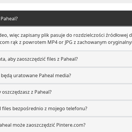
 Paheal?
deo, więc zapisany plik pasuje do rozdzielczości źródłowej 
e.com rąk z powrotem MP4 or JPG z zachowanym oryginaln
a, aby zaoszczędzić files z Paheal?
ść będą uratowane Paheal media?
y oszczędzasz z Paheal?
 files bezpośrednio z mojego telefonu?
Paheal może zaoszczędzić Pintere.com?