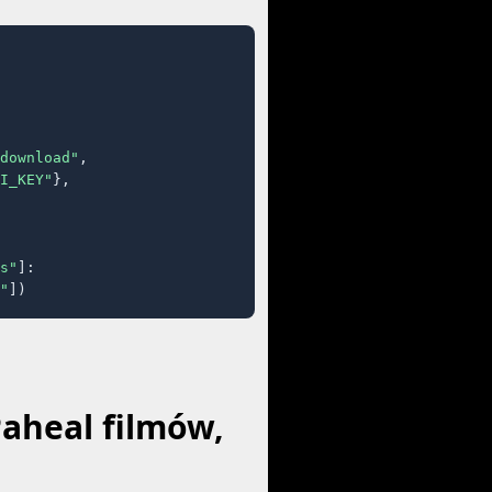
download"
,

I_KEY"
},

s"
]:

"
])
aheal filmów,