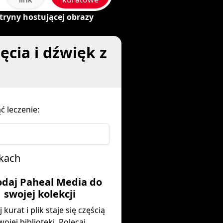
tryny hostującej obrazy
ęcia i dźwięk z
 leczenie:
okach
odaj Paheal Media do
swojej kolekcji
 kurat i plik staje się częścią
wojej biblioteki. Polecaj