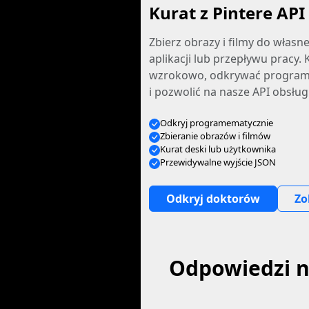
Kurat z Pintere API
Zbierz obrazy i filmy do własnej
aplikacji lub przepływu pracy.
wzrokowo, odkrywać program
i pozwolić na nasze API obsług
Odkryj programematycznie
Zbieranie obrazów i filmów
Kurat deski lub użytkownika
Przewidywalne wyjście JSON
Odkryj doktorów
Zo
Odpowiedzi n