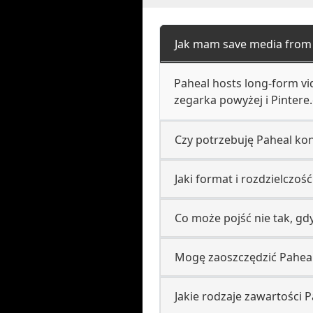
Jak mam save media from
Paheal hosts long-form vi
zegarka powyżej i Pinter
Czy potrzebuję Paheal kont
Jaki format i rozdzielczo
Co może pojść nie tak, gd
Mogę zaoszczędzić Paheal
Jakie rodzaje zawartości 