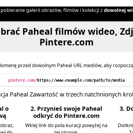
pobieranie galerii obrazów, filmów i kolekcji z
dowolnej wi
ebrać Paheal filmów wideo, Zdj
Pintere.com
domenę przed dowolnym Paheal URL mediów, aby rozpocząć
pintere.com/
https://www.example.com/path/to/media
cja Paheal Zawartość w trzech natchnionych kr
l o
2. Przynieś swoje Paheal
3. D
ową
odkryć do Pintere.com
obraz,
Wklej link do pola kuracji powyżej na
Dotknij
ówi do
tej stronie.
T