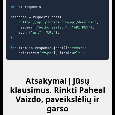
import
 requests

response = requests.post(

"https://api.pintere.com/api/download"
,

    headers={
"Authorization"
: 
"API_KEY"
},

    json={
"url"
: 
"URL"
},

)

for
 item 
in
 response.json()[
"items"
]:

print
(item[
"type"
], item[
"url"
])
Atsakymai į jūsų
klausimus. Rinkti Paheal
Vaizdo, paveikslėlių ir
garso