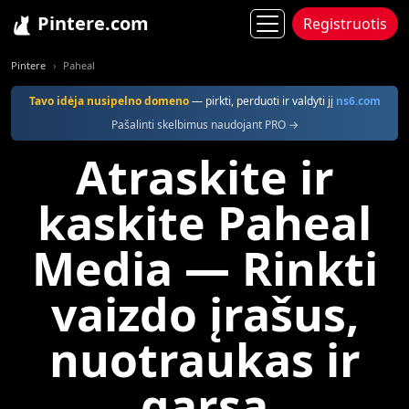
Pintere.com
Registruotis
Pintere
Paheal
Tavo idėja nusipelno domeno
— pirkti, perduoti ir valdyti jį
ns6.com
Pašalinti skelbimus naudojant PRO →
Atraskite ir
kaskite Paheal
Media — Rinkti
vaizdo įrašus,
nuotraukas ir
garsą