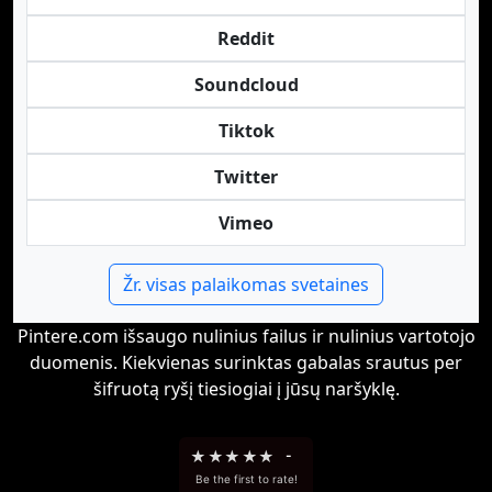
Reddit
Soundcloud
Tiktok
Twitter
Vimeo
Žr. visas palaikomas svetaines
Pintere.com išsaugo nulinius failus ir nulinius vartotojo
duomenis. Kiekvienas surinktas gabalas srautus per
šifruotą ryšį tiesiogiai į jūsų naršyklę.
★
★
★
★
★
-
Be the first to rate!