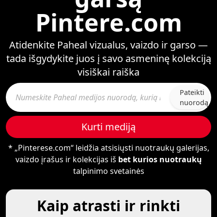
Pintere.com
Atidenkite Paheal vizualus, vaizdo ir garso —
tada išgydykite juos į savo asmeninę kolekciją
visiškai raiška
Pateikti
nuorodą
Kurti mediją
* „Pinterese.com“ leidžia atsisiųsti nuotraukų galerijas,
vaizdo įrašus ir kolekcijas iš
bet kurios nuotraukų
talpinimo svetainės
Kaip atrasti ir rinkti