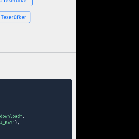
4 Teserûfker
 Teserûfker
download"
,

I_KEY"
},
