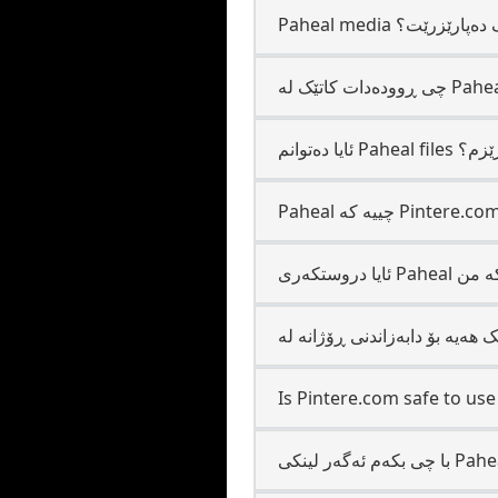
ییەک دەپارێزرێت؟
 بپارێزم؟
Is Pintere.com safe to us