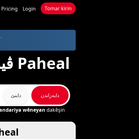
Tomar kirin
Pricing
Login
.
- پارێزرا
ڤیدیۆ، ئیمپ٣، و وێنەکان دابەزێنە لە Paheal
دابەزاندن
دابنێ
andariya wêneyan
dakêşin
چۆن ڤیدیۆ، ئیمپ٣ و وێنە 