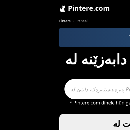
Pintere.com
Pintere
Paheal
* Pintere.com dihêle hûn g