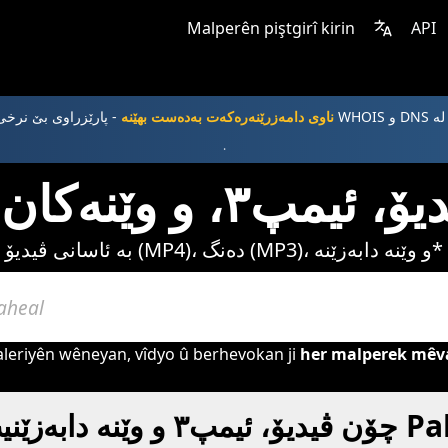
Malperên piştgirî kirin
API
وی بێ نرخی WHOIS و DNS لە
ناوی دامەزرێنەرەکەت بەدەست بهێنە
.
بە ئاسانی ڤیدیۆ (MP4)، دەنگ (MP3)، و وێنە دابەزێنە*
aleriyên wêneyan, vîdyo û berhevokan ji
her malperek mêv
دابەزێنیت لە Paheal