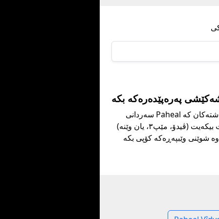
سەردانی Paheal بکە، شتەکان کە
دەتەوێت بیکەیت (ڤیدۆ، مێپ٣، یان وێنە)