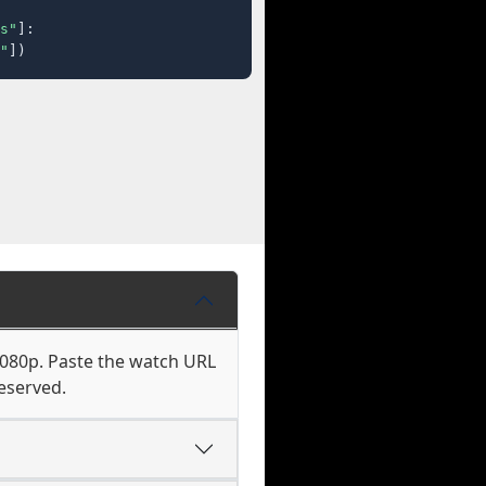
s"
]:

"
])
1080p. Paste the watch URL
eserved.