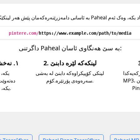
pintere.com/
https://www.example.com/path/to/media
داگرتنی Paheal بە سێ هەنگاوی ئاسان:
2. لینکەکە لێرە دابنێ
١. نەخشەکێشی پەرەپێدەرەکە بکە
ەکدا MP4،
لینکی کۆپیکراوەکە دابنێ لە بەشی
MP3، یان وێنەکەت بەدەست بهێنە. پاشان
سەرەوەی پۆرتێرە.کۆم.
بکە، وە شوێنی وێبپەڕەکە کۆپی بکە.