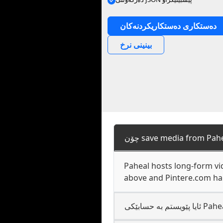
دەستکاری دەستکاریکردنەکان
بینینی نرخ
Paheal hosts long-form vi
above and Pintere.com han