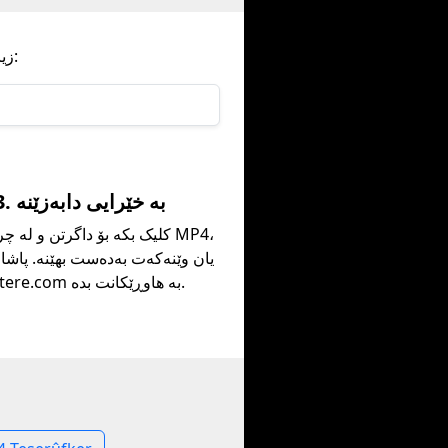
بە ئاسانی دامەزرێنەرەکەمان پێش هەر لینکێکی Paheal زیاد بکە، وەک ئەم:
3. بە خێرایی دابەزێنە
کلیک بکە بۆ داگرتن و لە چرکەی
Pintere.com بە هاوڕێکانت بدە.