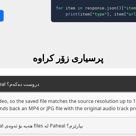
for
 item 
in
 response.json()[
"item
print
(item[
"type"
], item[
"url
پرسیاری زۆر کراوە
چۆن save media from Paheal دروست دەکەم؟
deo, so the saved file matches the source resolution up to 
ds back an MP4 or JPG file with the original audio track pr
ئایا پێویستم بە حسابێکی Paheal هەیە بۆ ئەوەی files لە Paheal بپارێزم؟