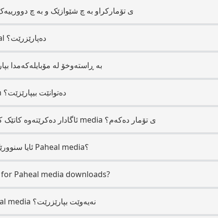
Paheal media ی تۆمارکراو بە چ شێوازێک و بە چ دوور
چی ڕوودەدات کاتێک لە Paheal دەپارێزرێت؟
ئایا دەتوانم Paheal files بە ڕاستەوخۆ لە مۆبایلەکەمدا
Paheal چییە کە Pintere.com دەتوانێت بیپارێزێت؟
ئایا دروستکەری Paheal ئاگادار دەکرێتەوە کاتێک کە من media ی تۆمار دەکەم؟
ئایا سنوورێک هەیە بۆ دابەزاندنی ڕۆژانە لە Paheal media؟
e for Paheal media downloads?
با چی بکەم ئەگەر لینکی Paheal media نەیەوێت بپارێزرێت؟