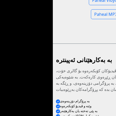
Paheal Vîdy
Paheal MP3
بە بەکارهێنانی ئەپینترە
ڤیدیۆکان کۆبکەرەوە بۆ گالری خۆت،
یان ڕێڕەوی کارەکەت. بە شێوەیەکی
، بە پرۆگرامی دۆزینەوەی، و ڕێگە بە
بە پرۆگرام دۆزینەوەی
وێنە و ڤیدیۆ کۆبکەرەوە
بە پێی تەختە یان بەکارهێنەر
دەرکەوتنی JSON پێشبینیکراو