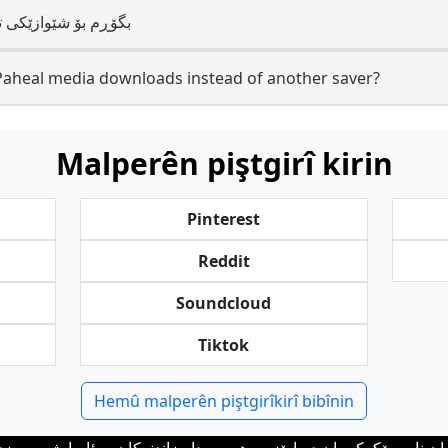
ئایا دەتوانم Paheal media بگۆڕم بۆ شێوازێ
Paheal media downloads instead of another saver?
Malperên piştgirî kirin
Pinterest
Reddit
Soundcloud
Tiktok
Hemû malperên piştgirîkirî bibînin