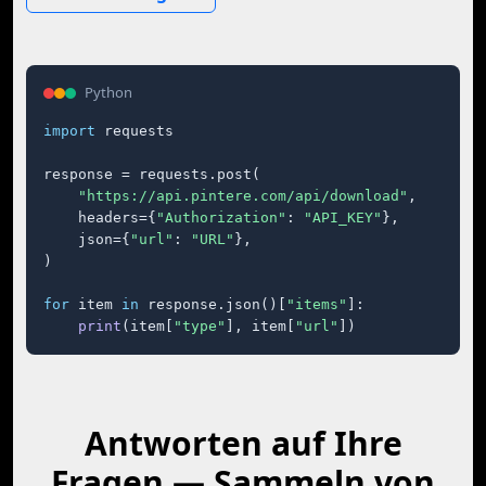
Python
import
 requests

response = requests.post(

"https://api.pintere.com/api/download"
,

    headers={
"Authorization"
: 
"API_KEY"
},

    json={
"url"
: 
"URL"
},

)

for
 item 
in
 response.json()[
"items"
]:

print
(item[
"type"
], item[
"url"
])
Antworten auf Ihre
Fragen — Sammeln von