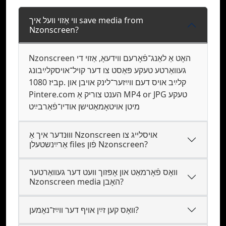
ווי אַזוי װעל איך save media from
Nzonscreen?
Nzonscreen האָט אַ לאַנג־פֿאָרעם ווידעאָ, אַזוי די
געװאַרטע טעקע פּאַסט צו דער קױל־אויסקלײַבונג
ביז 1080p. קלײַב אױס דעם װײַזער־לינק אויבן און
Pintere.com הענט צוריק אַ MP4 or JPG טעקע
מיטן אויטאָמאַטישן אודיו־פֿאַרבײַט
װוּנדער איך אַ Nzonscreen אױסלײג צו
אַרײַנשטעלן files פֿון Nzonscreen?
וואָס פֿאָרמאַט און אָפּזוך וועט דער געװאַרטער
Nzonscreen media האָבן?
וואָס קען זײַן אױף דער װײַז־נאָמען?