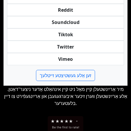
Reddit
Soundcloud
Tiktok
Twitter
Vimeo
זען אַלע געשטיצטע זייטלעך
מיר אַרײַנשטעלן קײן מאָל ניט קיין אינהאַלט אָדער ניצער־דאַטן.
אַלע אַרײַנשטעלן ווערן זיכער איבערגעגעבן און אַרײַנגעפֿירט צו דיין
בלעטערער.
★
★
★
★
★
-
Be the first to rate!