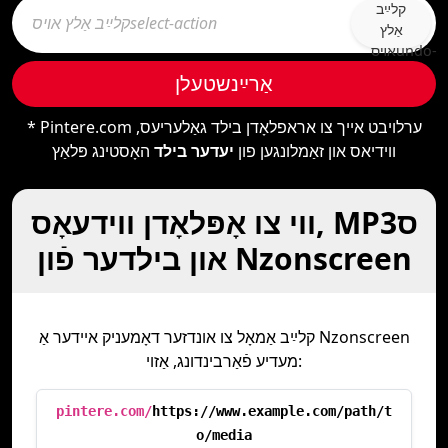
קלײַב
אַלץ
אױסundo-
type
אַרײַנשטעלן
* Pintere.com ערלויבט אייך צו אראפלאָדן בילד גאַלעריעס,
ווידיאס און זאַמלונגען פון
יעדער בילד
האָסטינג פּלאַץ
ווי צו אָפּלאָדן ווידעאָס, MP3ס
און בילדער פֿון Nzonscreen
קלײַב אַמאָל צו אונדזער דאָמעניק איידער אַ Nzonscreen
מעדיע פֿאַרבינדונג, אַזוי:
pintere.com/
https://www.example.com/path/t
o/media