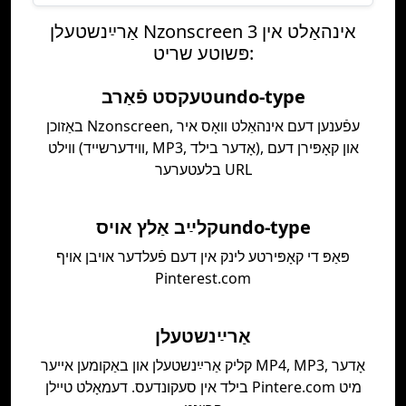
אַרײַנשטעלן Nzonscreen אינהאַלט אין 3
פּשוטע שריט:
טעקסט פֿאַרבundo-type
באַזוכן Nzonscreen, עפֿענען דעם אינהאַלט װאָס איר
װילט (װידערשײד, MP3, אָדער בילד), און קאָפּירן דעם
בלעטערער URL
קלײַב אַלץ אױסundo-type
פּאַפּ די קאָפּירטע לינק אין דעם פֿעלדער אויבן אויף
Pinterest.com
אַרײַנשטעלן
קליק אַרײַנשטעלן און באַקומען אייער MP4, MP3, אָדער
בילד אין סעקונדעס. דעמאָלט טיילן Pintere.com מיט