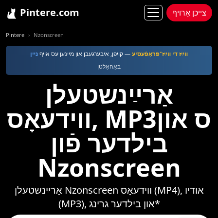
Pintere.com
צייכן אַרויף
Pintere
Nzonscreen
װײַז די װײַז־פּראָפֿעסיע
— קויפן, איבערגעבן און מײנען עס אױף
נײן
באַהאַלטן
אַרײַנשטעלן
ווידעאָס, MP3ס און
בילדער פֿון
Nzonscreen
אַרײַנשטעלן Nzonscreen ווידעאָס (MP4), אודיו
(MP3), און בילדער גרינג*