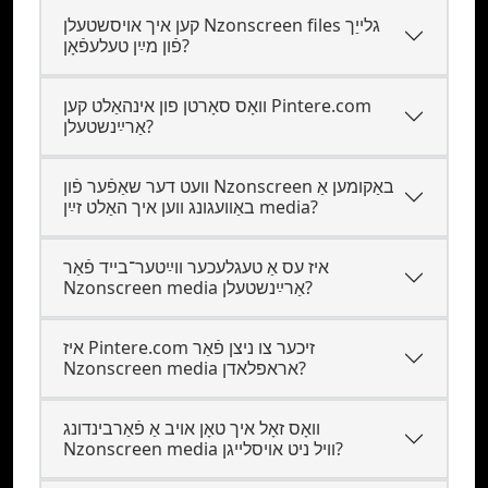
קען איך אױסשטעלן Nzonscreen files גלייַך
פֿון מײַן טעלעפֿאָן?
וואָס סאָרטן פון אינהאַלט קען Pintere.com
אַרײַנשטעלן?
װעט דער שאַפֿער פֿון Nzonscreen באַקומען אַ
באַװעגונג װען איך האַלט זײַן media?
איז עס אַ טעגלעכער װײַטער־בײד פֿאַר
Nzonscreen media אַרײַנשטעלן?
איז Pintere.com זיכער צו ניצן פֿאַר
Nzonscreen media אראפלאדן?
וואָס זאָל איך טאָן אויב אַ פֿאַרבינדונג
Nzonscreen media װיל ניט אױסלײגן?