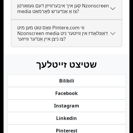
קען איך איבערװײַזן דעם געװאַרטן Nzonscreen
media צו אַ אַנדערש פֿאָרמאַט?
װאָס טוט מען מיט Pintere.com װי
Nzonscreen media דאַונלאָודז אין װײַטער ניט
צו ניצן אײן אַנדער װײַזער?
שטיצט זייטלעך
Bilibili
Facebook
Instagram
Linkedin
Pinterest