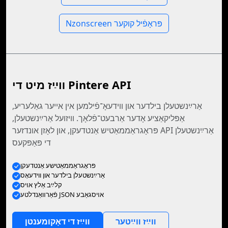
Nzonscreen פּראָפֿיל קוקער
װײַז מיט די Pintere API
אַרײַנשטעלן בילדער און װידעאָ־פֿילמען אין אייער גאַלעריע,
אַפּליקאַציע אָדער אַרבעט־פֿלאָך. װיזועל אַרײַנשטעלן,
פּראָגראַממאַטיש אַנטדעקן, און לאָזן אונדזער API אַרײַנשטעלן
די פּאַפּקעס
פּראָגראַממאַטישע אַנטדעקן
אַרײַנשטעלן בילדער און ווידעאָס
קלײַב אַלץ אױס
פֿאַרװאַנדלטע JSON אױסגאַבע
װײַז װײַטער
װײַז די דאָקומענטן