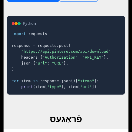
Python
import
 requests

response = requests.post(

"https://api.pintere.com/api/download"
,

    headers={
"Authorization"
: 
"API_KEY"
},

    json={
"url"
: 
"URL"
},

)

for
 item 
in
 response.json()[
"items"
]:

print
(item[
"type"
], item[
"url"
])
פֿראַגעס