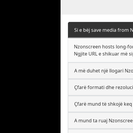
Si e bëj save media from
Nzonscreen hosts long-for
Ngjite URL e shikuar më si
A më duhet një llogari Nz
Çfarë formati dhe rezoluci
Çfarë mund të shkojë keq
A mund ta ruaj Nzonscreen 