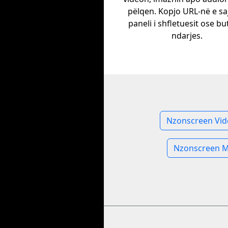
pëlqen. Kopjo URL-në e sa
paneli i shfletuesit ose bu
ndarjes.
Nzonscreen Vid
Nzonscreen M