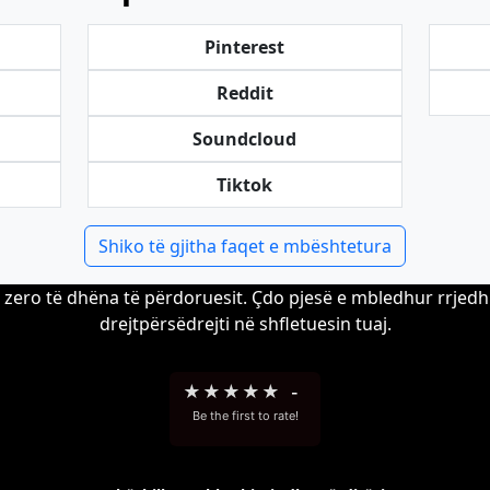
Pinterest
Reddit
Soundcloud
Tiktok
Shiko të gjitha faqet e mbështetura
zero të dhëna të përdoruesit. Çdo pjesë e mbledhur rrjedh 
drejtpërsëdrejti në shfletuesin tuaj.
★
★
★
★
★
-
Be the first to rate!