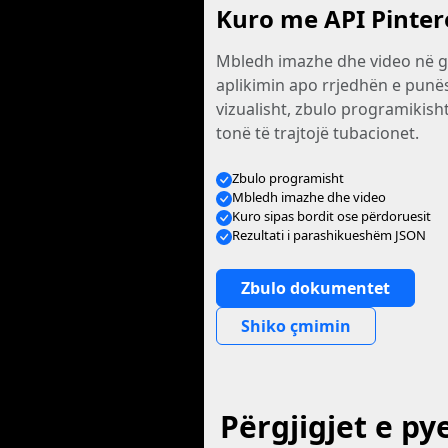
Kuro me API Pinter
Mbledh imazhe dhe video në ga
aplikimin apo rrjedhën e punë
vizualisht, zbulo programikish
tonë të trajtojë tubacionet.
Zbulo programisht
Mbledh imazhe dhe video
Kuro sipas bordit ose përdoruesit
Rezultati i parashikueshëm JSON
Zbulo dokumentet
Shiko çmimin
Përgjigjet e py