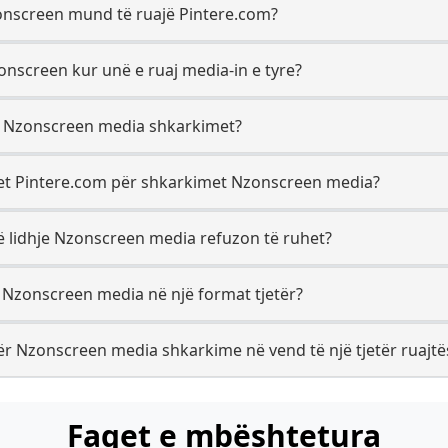
zonscreen mund të ruajë Pintere.com?
zonscreen kur unë e ruaj media-in e tyre?
ër Nzonscreen media shkarkimet?
ret Pintere.com për shkarkimet Nzonscreen media?
jë lidhje Nzonscreen media refuzon të ruhet?
r Nzonscreen media në një format tjetër?
r Nzonscreen media shkarkime në vend të një tjetër ruajtë
Faqet e mbështetura