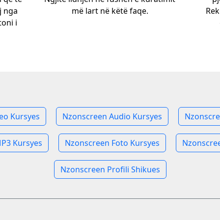
j nga
më lart në këtë faqe.
Rek
toni i
eo Kursyes
Nzonscreen Audio Kursyes
Nzonscre
P3 Kursyes
Nzonscreen Foto Kursyes
Nzonscree
Nzonscreen Profili Shikues