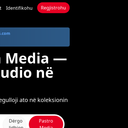
Regjistrohu
t
Identifikohu
6.com
n Media —
Audio në
gulloji ato në koleksionin
Dërgo
Pastro
lidhjen
Media