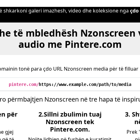
 të shkarkoni galeri imazhesh, video dhe koleksione nga
çdo
dhe të mbledhësh Nzonscreen 
audio me Pintere.com
mainin tonë para çdo URL Nzonscreen media për të filluar 
pintere.com/
https://www.example.com/path/to/media
ro përmbajtjen Nzonscreen në tre hapa të inspir
en për
2.Sillni zbulimin tuaj
3. S
Nzonscreen tek
n
Pintere.com.
e gjej
Prek 
 që të
Ngjite lidhjen në fushën e kuratimit
pj