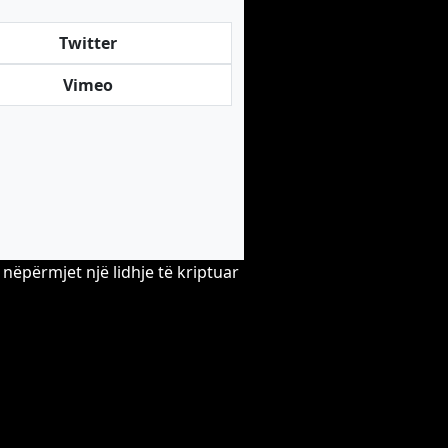
Twitter
Vimeo
nëpërmjet një lidhje të kriptuar