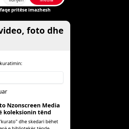
 faqe pritëse imazhesh
video, foto dhe
kuratimin:
uar
hto Nzonscreen Media
ë koleksionin tënd
"kurato" dhe skedari bëhet
esë e bibliotekës tënde.