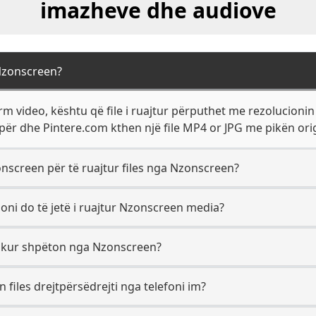
imazheve dhe audiove
 Nzonscreen?
m video, kështu që file i ruajtur përputhet me rezolucionin
për dhe Pintere.com kthen një file MP4 or JPG me pikën origj
onscreen për të ruajtur files nga Nzonscreen?
oni do të jetë i ruajtur Nzonscreen media?
 kur shpëton nga Nzonscreen?
files drejtpërsëdrejti nga telefoni im?