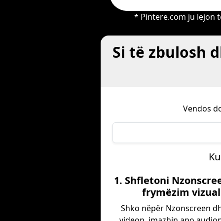
* Pintere.com ju lejon
Si të zbulosh 
Vendos do
Ku
1. Shfletoni Nzonscre
frymëzim vizual
Shko nëpër Nzonscreen dh
videon, imazhin apo audion