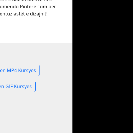
omendo Pintere.com për
entuziastët e dizajnit!
en MP4 Kursyes
n GIF Kursyes