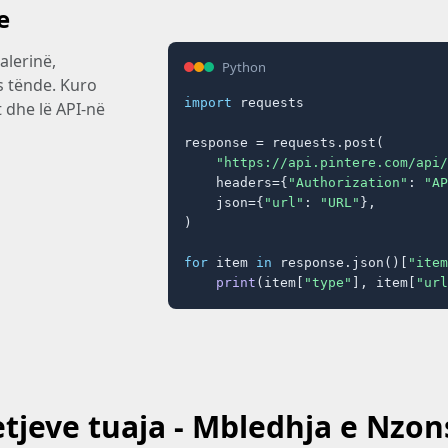
e
lerinë,
Python
s tënde. Kuro
import
 requests

t dhe lë API-në
response = requests.post(

"https://api.pintere.com/api/
    headers={
"Authorization"
: 
"AP
    json={
"url"
: 
"URL"
},

)

for
 item 
in
 response.json()[
"item
print
(item[
"type"
], item[
"url
etjeve tuaja - Mbledhja e Nzo