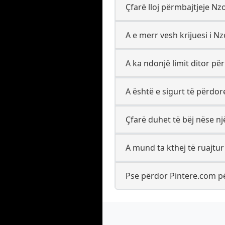
Çfarë lloj përmbajtjeje N
A e merr vesh krijuesi i N
A ka ndonjë limit ditor p
A është e sigurt të përdo
Çfarë duhet të bëj nëse n
A mund ta kthej të ruajtu
Pse përdor Pintere.com pë