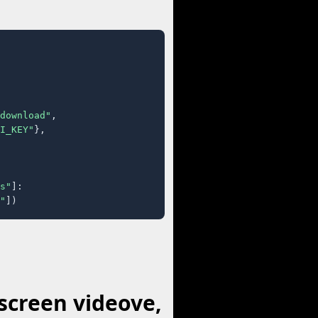
download"
,

I_KEY"
},

s"
]:

"
])
nscreen videove,