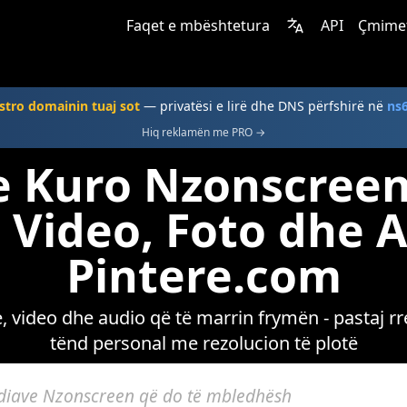
Faqet e mbështetura
API
Çmime
stro domainin tuaj sot
— privatësi e lirë dhe DNS përfshirë në
ns
Hiq reklamën me PRO →
e Kuro Nzonscree
Video, Foto dhe 
Pintere.com
video dhe audio që të marrin frymën - pastaj rre
tënd personal me rezolucion të plotë