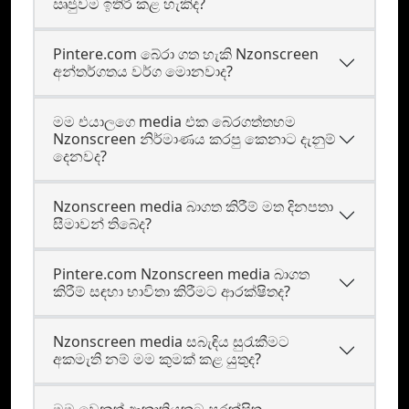
ඍජුවම ඉතිරි කළ හැකිද?
Pintere.com බේරා ගත හැකි Nzonscreen
අන්තර්ගතය වර්ග මොනවාද?
මම එයාලගෙ media එක බේරගත්තහම
Nzonscreen නිර්මාණය කරපු කෙනාට දැනුම්
දෙනවද?
Nzonscreen media බාගත කිරීම් මත දිනපතා
සීමාවන් තිබේද?
Pintere.com Nzonscreen media බාගත
කිරීම් සඳහා භාවිතා කිරීමට ආරක්ෂිතද?
Nzonscreen media සබැඳිය සුරැකීමට
අකමැති නම් මම කුමක් කළ යුතුද?