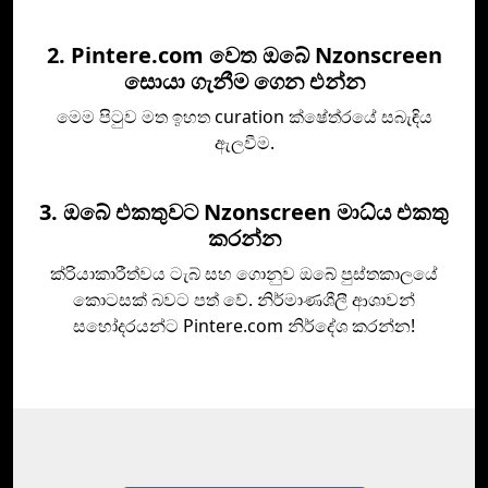
2. Pintere.com වෙත ඔබේ Nzonscreen
සොයා ගැනීම ගෙන එන්න
මෙම පිටුව මත ඉහත curation ක්ෂේත්රයේ සබැඳිය
ඇලවීම.
3. ඔබේ එකතුවට Nzonscreen මාධ්ය එකතු
කරන්න
ක්රියාකාරීත්වය ටැබ් සහ ගොනුව ඔබේ පුස්තකාලයේ
කොටසක් බවට පත් වේ. නිර්මාණශීලී ආශාවන්
සහෝදරයන්ට Pintere.com නිර්දේශ කරන්න!