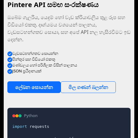
Pintere API සමඟ සංරක්ෂණය
ඔබේම ගැලරිය, යෙදුම් හෝ වැඩ ක්රියාවලිය තුළ රූප සහ
වීඩියෝ එකතු. දෘශ්යමය වශයෙන් පාලනය,
වැඩසටහන්ගතව සොයා, සහ අපේ API නල හැසිරවීමට ඉඩ
දෙන්න.
වැඩසටහන්ගතව සොයන්න
පින්තූර සහ වීඩියෝ එකතු
මණ්ඩලය හෝ පරිශීලක විසින් පාලනය
JSON ප්‍රථිදානයක්
ලේඛන සොයන්න
මිල ගණන් බලන්න
Python
import
 requests
