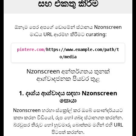
සහ එකතු කිරීම
ඕනෑම පෙර අපගේ ඩොමේන් ස්ථානය Nzonscreen
මාධ්ය URL ආරම්භ කිරීමට curating:
pintere.com/
https://www.example.com/path/t
o/media
Nzonscreen අන්තර්ගතය තුනක්
ආශ්වාදජනක පියවර තුළ
1. දෘශ්ය ආශ්වාදය සඳහා Nzonscreen
සොයා
Nzonscreen හරහා ස්ක්‍රෝල් කර ඔබේ සෞන්දර්යයට
කතා කරන වීඩියෝ, රූප හෝ ශබ්ද ස්ථානගත කරන්න.
බ්රවුසර තීරුව හෝ හුවමාරු බොත්තම මගින් එහි URL
පිටපත් කරන්න.