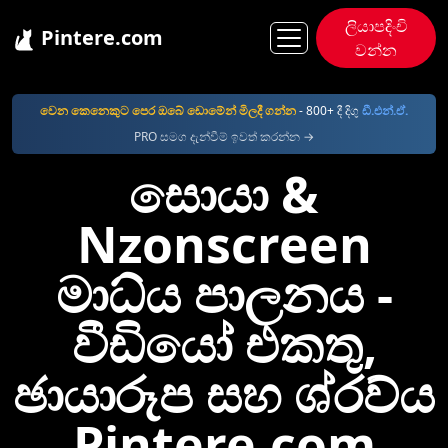
ලියාපදිංචි
Pintere.com
වන්න
Pintere
Nzonscreen
වෙන කෙනෙකුට පෙර ඔබේ ඩොමේන් මිලදී ගන්න
- 800+ දී දිගු
ඩී.එන්.ඒ.
PRO සමග දැන්වීම් ඉවත් කරන්න →
සොයා &
Nzonscreen
මාධ්ය පාලනය -
වීඩියෝ එකතු,
ඡායාරූප සහ ශ්රව්ය
Pintere.com