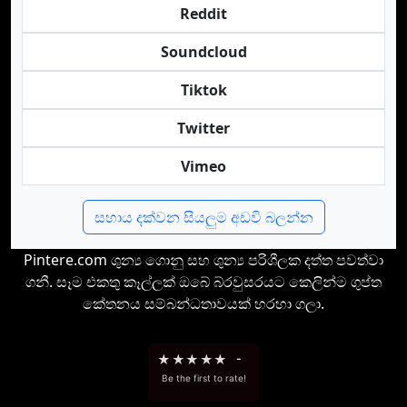
Reddit
Soundcloud
Tiktok
Twitter
Vimeo
සහාය දක්වන සියලුම අඩවි බලන්න
Pintere.com ශුන්‍ය ගොනු සහ ශුන්‍ය පරිශීලක දත්ත පවත්වා
ගනී. සෑම එකතු කෑල්ලක් ඔබේ බ්රවුසරයට කෙලින්ම ගුප්ත
කේතනය සම්බන්ධතාවයක් හරහා ගලා.
★
★
★
★
★
-
Be the first to rate!