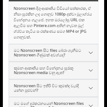
Nzonscreen දිගු-ආකෘතිය වීඩියෝ සත්කාරක, ඒ
නිසා සුරකින ලද ගොනුව 1080p දක්වා මූලාශ්රය
විභේදනය ගැලපේ. ඉහත ඔරලෝසු URL එක
ඇලවීම සහ Pintere.com අතින් නැවත මුල්
ශ්රව්ය තැටිය සංරක්ෂණය සමග MP4 or JPG
ගොනුවක්.
මට Nzonscreen සිට files බේරා ගැනීමට
Nzonscreen ගිණුමක් අවශ්යද?
කුමන ආකෘතිය සහ විභේදනය සුරැකූ
Nzonscreen media වනු ඇත?
Nzonscreen සිට ඉතිරි විට කුමක්ද වැරදි
යන්න පුළුවන්?
මට මගේ දුරකථනයෙන් Nzonscreen files