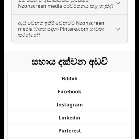
මම වෙනත් ආකෘතියකට සුරක්ෂිත
Nzonscreen media පරිවර්තනය කළ හැකිද?
ඇයි වෙනත් ඉතිරි වෙනුවට Nzonscreen
media බාගත සඳහා Pintere.com භාවිතා
කරන්නේ?
සහාය දක්වන අඩවි
Bilibili
Facebook
Instagram
Linkedin
Pinterest