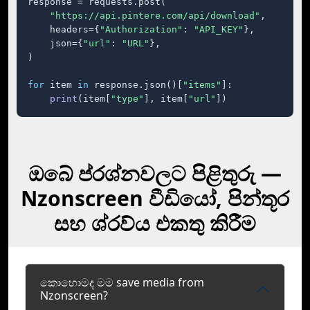
response = requests.post(

"https://api.pintere.com/api/download"
,

    headers={
"Authorization"
: 
"API_KEY"
},

    json={
"url"
: 
"URL"
},

)

for
 item 
in
 response.json()[
"items"
]:

print
(item[
"type"
], item[
"url"
])
ඔබේ ප්රශ්නවලට පිළිතුරු —
Nzonscreen වීඩියෝ, පින්තූර
සහ ශ්රව්ය එකතු කිරීම
කොහොමද මම save media from
Nzonscreen?