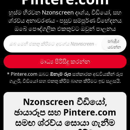
හුස්ම හිරවන Nzonscreen දෘශ්ය, වීඩියෝ, සහ
ශ්රව්ය අනාවරණය - පසුව සම්පූර්ණ විභේදනය
ඔබේ පෞද්ගලික එකතුවට ඔවුන් පාලනය
සබැඳිය
යවන්න
මාධ්‍ය පිරිසිදු කරන්න
* Pintere.com ඔබට
ඕනෑම රූප
සත්කාරක අඩවියකින් රූප
ගැලරි, වීඩියෝ සහ එකතු කිරීම් බාගත කිරීමට ඉඩ සලසයි.
Nzonscreen වීඩියෝ,
ඡායාරූප සහ Pintere.com
සමඟ ශ්රව්ය සොයා ගැනීම