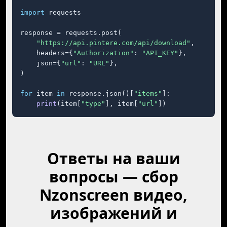
import
 requests

response = requests.post(

"https://api.pintere.com/api/download"
,

    headers={
"Authorization"
: 
"API_KEY"
},

    json={
"url"
: 
"URL"
},

)

for
 item 
in
 response.json()[
"items"
]:

print
(item[
"type"
], item[
"url"
])
Ответы на ваши
вопросы — сбор
Nzonscreen видео,
изображений и