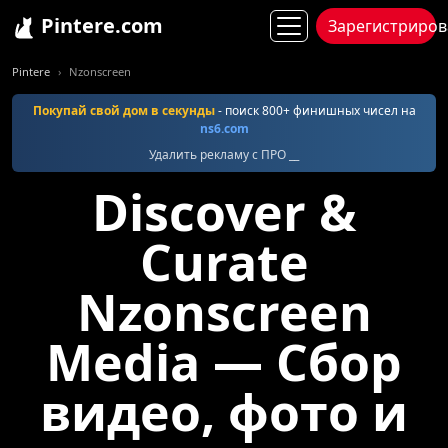
Pintere.com
Зарегистриров
Pintere
Nzonscreen
Покупай свой дом в секунды
- поиск 800+ финишных чисел на
ns6.com
Удалить рекламу с ПРО __
Discover &
Curate
Nzonscreen
Media — Сбор
видео, фото и