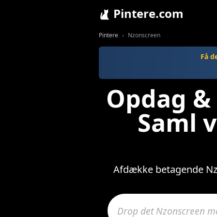
Pintere.com
Pintere
Nzonscreen
Få d
Opdag & 
Saml v
Afdække betagende Nzon