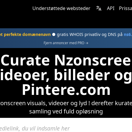
Understøttede websteder
API
Priss
et perfekte domænenavn
● gratis WHOIS privatliv og DNS på
ns6
Fjern annoncer med PRO →
Curate Nzonscree
ideoer, billeder og
Pintere.com
screen visuals, videoer og lyd ! derefter kurate
samling ved fuld opløsning