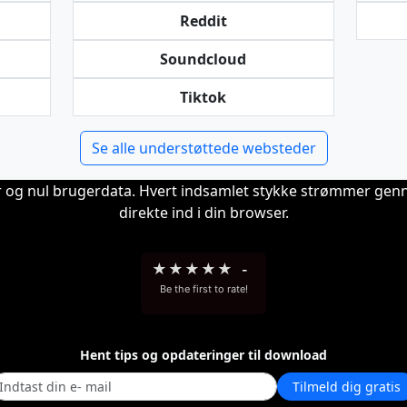
Reddit
Soundcloud
Tiktok
Se alle understøttede websteder
er og nul brugerdata. Hvert indsamlet stykke strømmer gen
direkte ind i din browser.
★
★
★
★
★
-
Be the first to rate!
Hent tips og opdateringer til download
Tilmeld dig gratis