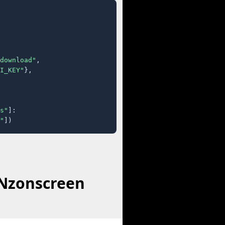
download"
,

I_KEY"
},

s"
]:

"
])
 Nzonscreen