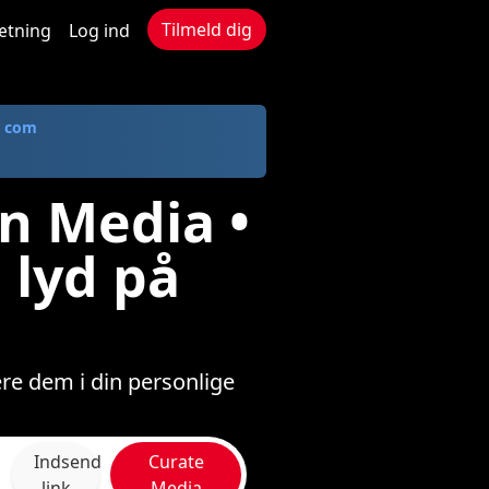
Tilmeld dig
ætning
Log ind
. com
n Media •
 lyd på
re dem i din personlige
Indsend
Curate
link
Media