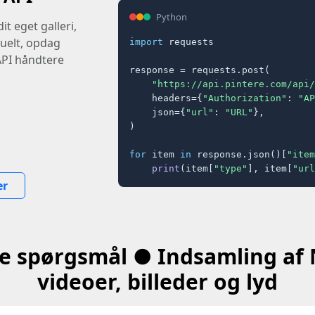
Python
it eget galleri,
suelt, opdag
import
 requests

API håndtere
response = requests.post(

"https://api.pintere.com/api/
    headers={
"Authorization"
: 
"AP
    json={
"url"
: 
"URL"
},

)

for
 item 
in
 response.json()[
"item
print
(item[
"type"
], item[
"url
er
ne spørgsmål ● Indsamling af
videoer, billeder og lyd