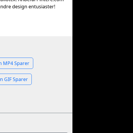
 andre design entusiaster!
n MP4 Sparer
n GIF Sparer