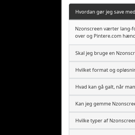
Hvordan gør jeg save me
Nzonscreen værter lang-fo
over og Pintere.com hænde
Skal jeg bruge en Nzonscr
Hvilket format og opløsn
Hvad kan gå galt, når ma
Kan jeg gemme Nzonscreen 
Hvilke typer af Nzonscre