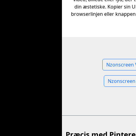
din æstetiske. Kopier sin U
browserlinjen eller knappen
Nzonscreen 
Nzonscreen
Præcis med Pintere