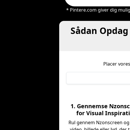
* Pintere.com giver dig mulig
Sådan Opdag 
Placer vore
1. Gennemse Nzonsc
for Visual Inspirat
Rul gennem Nzonscreen og
video, billede eller lyd, der t