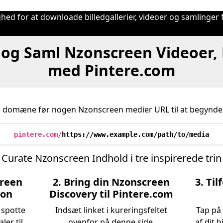
hed for at downloade billedgallerier, videoer og samlinger 
og Saml Nzonscreen Videoer, B
med Pintere.com
s domæne før nogen Nzonscreen medier URL til at begynde 
pintere.com/
https://www.example.com/path/to/media
Curate Nzonscreen Indhold i tre inspirerede trin
reen
2. Bring din Nzonscreen
3. Ti
ion
Discovery til Pintere.com
 spotte
Indsæt linket i kureringsfeltet
Tap på 
aler til
ovenfor på denne side.
af dit 