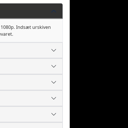
 1080p. Indsæt urskiven
varet.