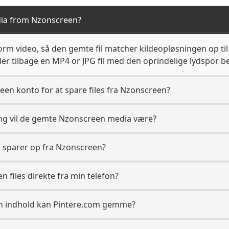
dia from Nzonscreen?
rm video, så den gemte fil matcher kildeopløsningen op til
r tilbage en MP4 or JPG fil med den oprindelige lydspor be
een konto for at spare files fra Nzonscreen?
ing vil de gemte Nzonscreen media være?
n sparer op fra Nzonscreen?
files direkte fra min telefon?
en indhold kan Pintere.com gemme?