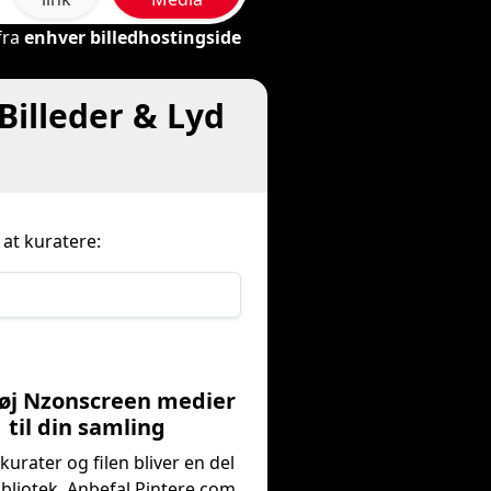
fra
enhver billedhostingside
illeder & Lyd
at kuratere:
lføj Nzonscreen medier
til din samling
kurater og filen bliver en del
bibliotek. Anbefal Pintere.com