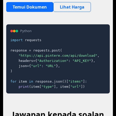
Temui Dokumen
Lihat Harga
Python
import
 requests

response = requests.post(

"https://api.pintere.com/api/download"
,

    headers={
"Authorization"
: 
"API_KEY"
},

    json={
"url"
: 
"URL"
},

)

for
 item 
in
 response.json()[
"items"
]:

print
(item[
"type"
], item[
"url"
])
Jawapan kepada soalan