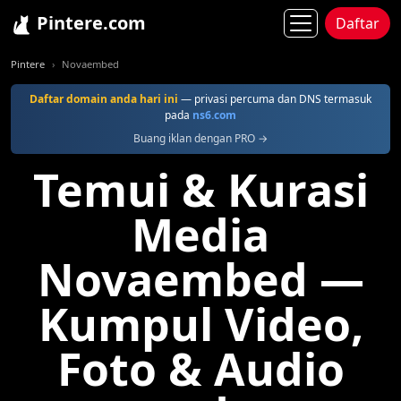
Pintere.com
Daftar
Pintere
Novaembed
Daftar domain anda hari ini
— privasi percuma dan DNS termasuk
pada
ns6.com
Buang iklan dengan PRO →
Temui & Kurasi
Media
Novaembed —
Kumpul Video,
Foto & Audio